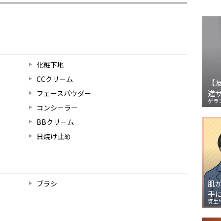
化粧下地
CCクリーム
【
進
フェースパウダー
ゲラ
コンシーラー
BBクリーム
日焼け止め
肌
ブラシ
手
資生