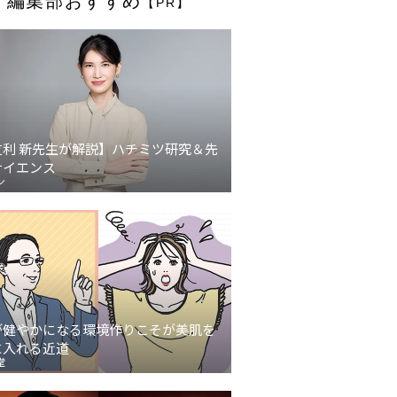
編集部おすすめ
【PR】
友利 新先生が解説】ハチミツ研究＆先
サイエンス
ン
が健やかになる環境作りこそが美肌を
に入れる近道
堂