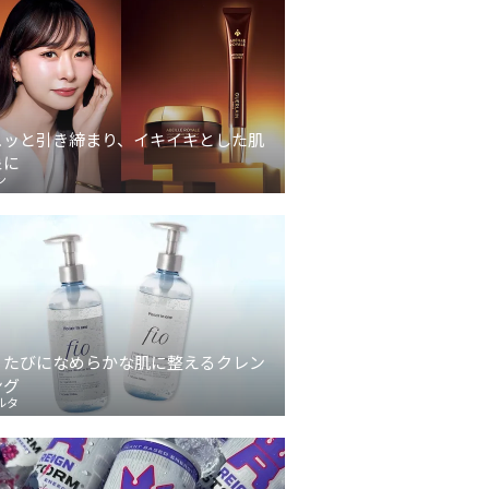
ュッと引き締まり、イキイキとした肌
象に
ン
うたびになめらかな肌に整えるクレン
ング
ルタ