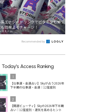
い系エナジードリンクでビタミンも栄
素も効率よくチャージ！
ンストーム
Recommended by
Today's Access Ranking
1
【仕事運・金運占い】Skyが占う2026年
下半期の仕事運・金運｜12星座別
2
【開運ビューティ】Skyの2026年下半期
占い｜12星座別・運気を高めるヒント