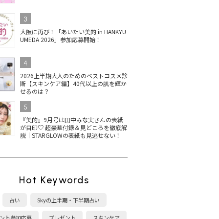
3
大阪に再び！「あいたい美的 in HANKYU
UMEDA 2026」参加応募開始！
4
2026上半期大人のためのベストコスメ診
断【スキンケア編】40代以上の肌を輝か
せるのは？
5
『美的』9月号は田中みな実さんの表紙
が目印♡ 超豪華付録＆見どころを徹底解
説｜STARGLOWの表紙も見逃せない！
Hot Keywords
占い
Skyの上半期・下半期占い
ント参加応募
プレゼント
スキンケア