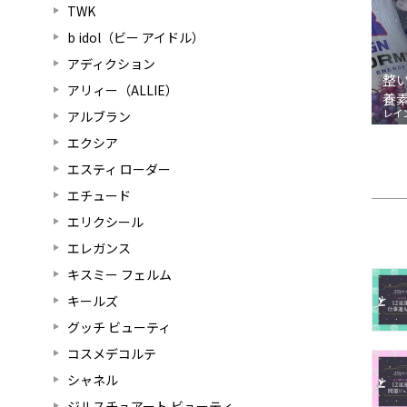
TWK
b idol（ビー アイドル）
アディクション
整
アリィー（ALLIE）
養
レイ
アルブラン
エクシア
エスティ ローダー
エチュード
エリクシール
エレガンス
キスミー フェルム
キールズ
グッチ ビューティ
コスメデコルテ
シャネル
ジルスチュアート ビューティ