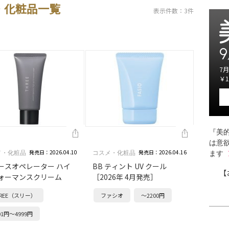
・化粧品一覧
表示件数：3件
9
7月
￥1
『美的
は意
発売日：2026.04.10
発売日：2026.04.16
メ・化粧品
コスメ・化粧品
ます
ースオペレーター ハイ
BB ティント UV クール
【
ォーマンスクリーム
［2026年 4月発売］
HREE（スリー）
ファシオ
～2200円
01円～4999円