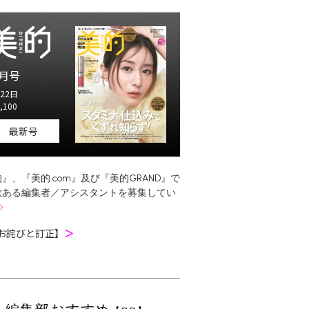
月号
22日
,100
最新号
』、『美的.com』及び『美的GRAND』で
欲ある編集者／アシスタントを募集してい
お詫びと訂正】
＞