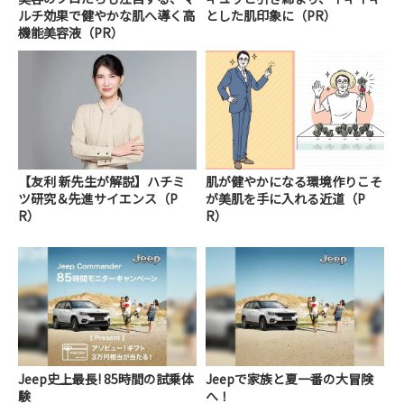
ルチ効果で健やかな肌へ導く高
とした肌印象に（PR）
機能美容液（PR）
【友利 新先生が解説】ハチミ
肌が健やかになる環境作りこそ
ツ研究＆先進サイエンス（P
が美肌を手に入れる近道（P
R）
R）
Jeep史上最長! 85時間の試乗体
Jeepで家族と夏一番の大冒険
験
へ！