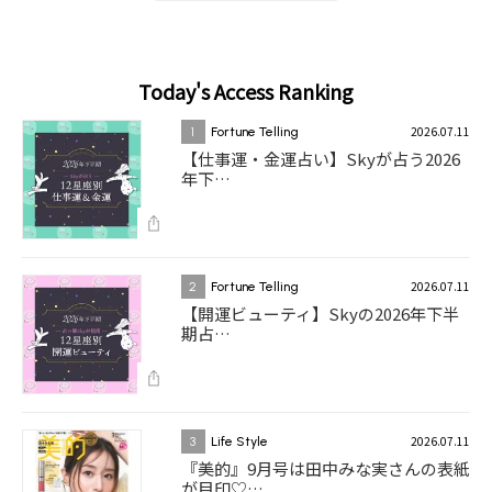
Today's Access Ranking
2026.07.11
1
Fortune Telling
【仕事運・金運占い】Skyが占う2026
年下…
2026.07.11
2
Fortune Telling
【開運ビューティ】Skyの2026年下半
期占…
2026.07.11
3
Life Style
『美的』9月号は田中みな実さんの表紙
が目印♡…