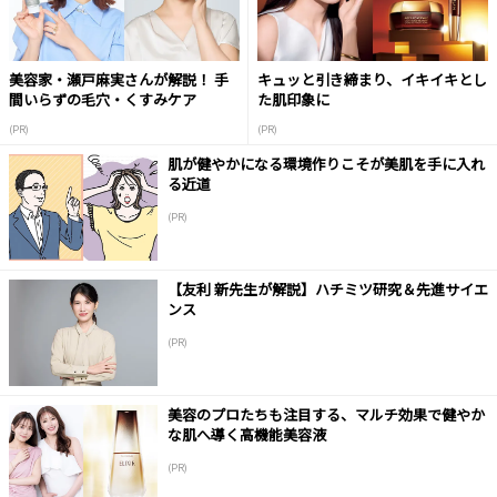
美容家・瀬戸麻実さんが解説！ 手
キュッと引き締まり、イキイキとし
間いらずの毛穴・くすみケア
た肌印象に
(PR)
(PR)
肌が健やかになる環境作りこそが美肌を手に入れ
る近道
(PR)
【友利 新先生が解説】ハチミツ研究＆先進サイエ
ンス
(PR)
美容のプロたちも注目する、マルチ効果で健やか
な肌へ導く高機能美容液
(PR)