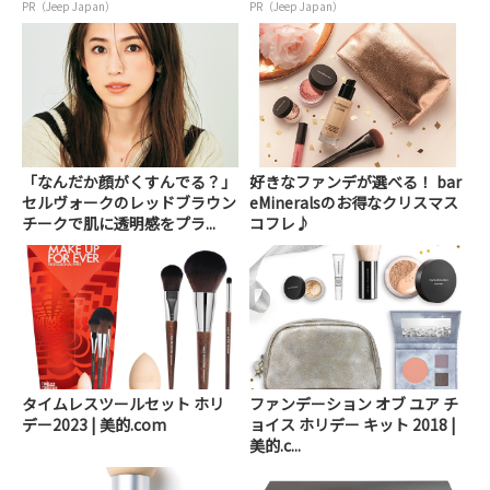
PR（Jeep Japan）
PR（Jeep Japan）
「なんだか顔がくすんでる？」
好きなファンデが選べる！ bar
セルヴォークのレッドブラウン
eMineralsのお得なクリスマス
チークで肌に透明感をプラ...
コフレ♪
タイムレスツールセット ホリ
ファンデーション オブ ユア チ
デー2023 | 美的.com
ョイス ホリデー キット 2018 |
美的.c...