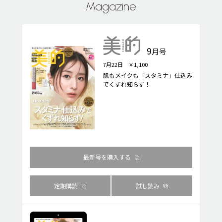
Magazine
9
月号
7月22日 ￥1,100
肌もメイクも「スタミナ」仕込み
でくずれ知らず！
最新号を購入する
定期購読
試し読み