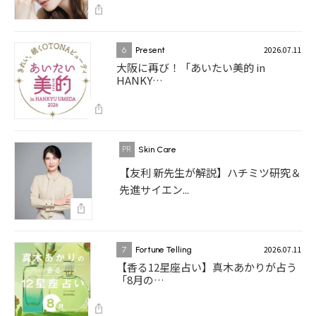
2026.07.11
6
Present
大阪に再び！「あいたい美的 in
HANKY…
Skin Care
【友利 新先生が解説】ハチミツ研究＆
先進サイエン...
2026.07.11
7
Fortune Telling
【香る12星座占い】真木あかりが占う
「8月の…