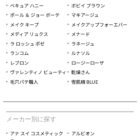
ベキュア ハニー
ボビイ ブラウン
ポール ＆ ジョー ボーテ
マキアージュ
メイク キープ
メイクアップフォーエバー
メディア リュクス
メナード
ラ ロッシュ ポゼ
ラネージュ
ランコム
ルナソル
レブロン
ロージーローザ
ヴァレンティノ ビューティ
乾燥さん
毛穴パテ職人
雪肌精 BLUE
メーカー別に探す
アナ スイ コスメティック
アルビオン