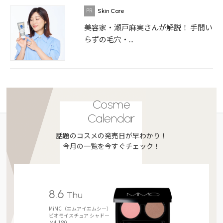
Skin Care
美容家・瀬戸麻実さんが解説！ 手間い
らずの毛穴・...
Cosme
Calendar
話題のコスメの発売日が早わかり！
今月の一覧を今すぐチェック！
8.6
Thu
MiMC（エムアイエムシー）
ビオモイスチュア シャドー
￥4,180