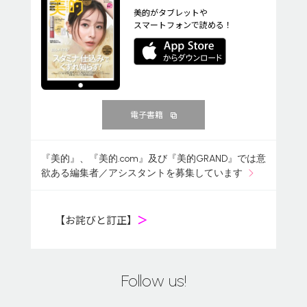
美的がタブレットや
スマートフォンで読める！
電子書籍
『美的』、『美的.com』及び『美的GRAND』では意
欲ある編集者／アシスタントを募集しています
【お詫びと訂正】
＞
Follow us!