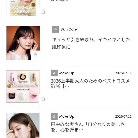
Skin Care
キュッと引き締まり、イキイキとした
肌印象に
2026.07.11
4
Make Up
2026上半期大人のためのベストコスメ
診断【…
2026.07.11
5
Make Up
田中みな実さん「自分なりの美しさ
を、心を弾ま…