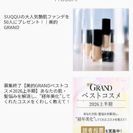
SUQQUの大人気艶肌ファンデを
50人にプレゼント！｜美的
GRAND
募集終了【美的GRANDベストコ
スメ2026上半期】あなたの肌・
髪悩みを解消し、”経年美化”して
くれたコスメをくわしく教えて！