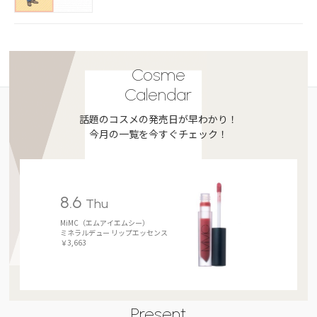
Cosme
Calendar
話題のコスメの発売日が早わかり！
今月の一覧を今すぐチェック！
8.6
Thu
MiMC（エムアイエムシー）
ミネラルデュー リップエッセンス
￥3,663
Present