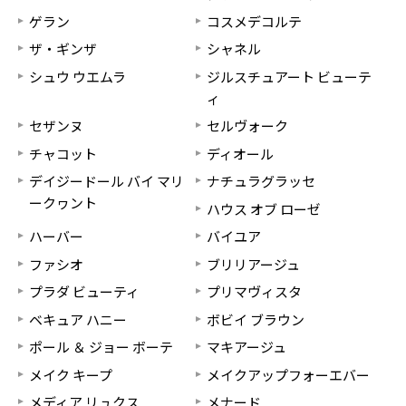
ゲラン
コスメデコルテ
ザ・ギンザ
シャネル
シュウ ウエムラ
ジルスチュアート ビューテ
ィ
セザンヌ
セルヴォーク
チャコット
ディオール
デイジードール バイ マリ
ナチュラグラッセ
ークヮント
ハウス オブ ローゼ
ハーバー
バイユア
ファシオ
ブリリアージュ
プラダ ビューティ
プリマヴィスタ
ベキュア ハニー
ボビイ ブラウン
ポール ＆ ジョー ボーテ
マキアージュ
メイク キープ
メイクアップフォーエバー
メディア リュクス
メナード