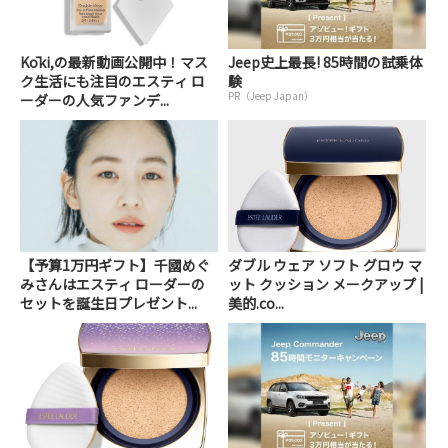
Kōki,の最新動画公開中！マス
Jeep史上最長! 85時間の試乗体
ク生活にも注目のエスティ ロ
験
PR（Jeep Japan）
ーダーの人気ファンデ...
【予算1万円ギフト】千國めぐ
ダブル ウェア ソフト グロウ マ
みさんはエスティ ローダーの
ット クッション メークアップ |
セットを誕生日プレゼント...
美的.co...