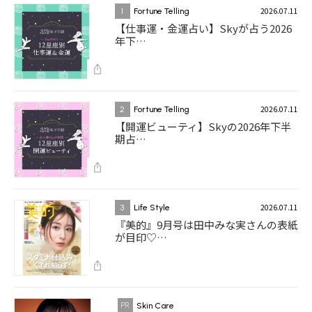
2026.07.11
1
Fortune Telling
【仕事運・金運占い】Skyが占う2026
年下…
2026.07.11
2
Fortune Telling
【開運ビューティ】Skyの2026年下半
期占…
2026.07.11
3
Life Style
『美的』9月号は田中みな実さんの表紙
が目印♡…
Skin Care