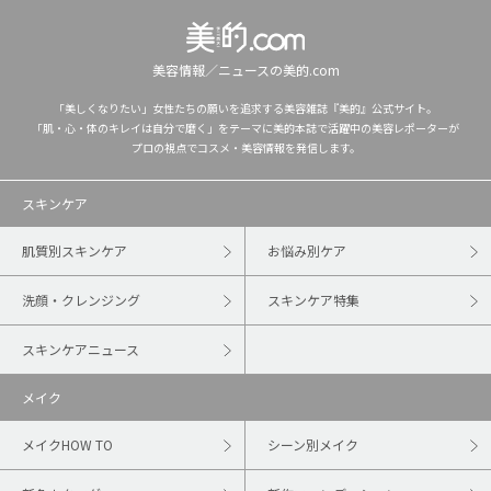
美容情報／ニュースの美的.com
「美しくなりたい」女性たちの願いを追求する美容雑誌『美的』公式サイト。
「肌・心・体のキレイは自分で磨く」をテーマに美的本誌で活躍中の美容レポーターが
プロの視点でコスメ・美容情報を発信します。
スキンケア
肌質別スキンケア
お悩み別ケア
洗顔・クレンジング
スキンケア特集
スキンケアニュース
メイク
メイクHOW TO
シーン別メイク