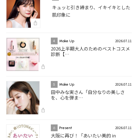
キュッと引き締まり、イキイキとした
肌印象に
2026.07.11
4
Make Up
2026上半期大人のためのベストコスメ
診断【…
2026.07.11
5
Make Up
田中みな実さん「自分なりの美しさ
を、心を弾ま…
2026.07.11
6
Present
大阪に再び！「あいたい美的 in