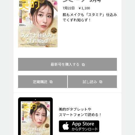
7月22日 ￥1,100
肌もメイクも「スタミナ」仕込み
でくずれ知らず！
最新号を購入する
定期購読
試し読み
美的がタブレットや
スマートフォンで読める！