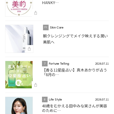
HANKY…
Skin Care
朝クレンジングでメイク映えする潤い
美肌へ
2026.07.11
7
Fortune Telling
【香る12星座占い】真木あかりが占う
「8月の…
2026.07.11
8
Life Style
40歳をむかえる田中みな実さんが美容
のために…