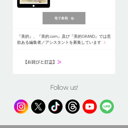
電子書籍
『美的』、『美的.com』及び『美的GRAND』では意
欲ある編集者／アシスタントを募集しています
【お詫びと訂正】
＞
Follow us!