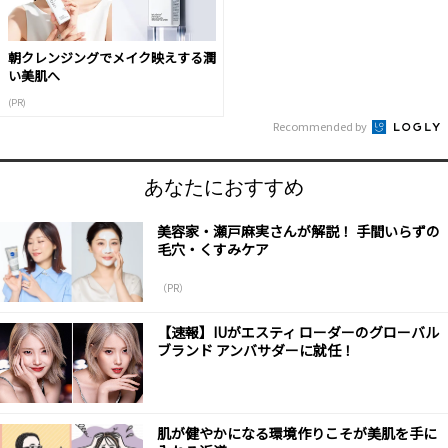
朝クレンジングでメイク映えする潤
い美肌へ
(PR)
Recommended by
あなたにおすすめ
美容家・瀬戸麻実さんが解説！ 手間いらずの
毛穴・くすみケア
（PR）
【速報】IUがエスティ ローダーのグローバル
ブランド アンバサダーに就任！
肌が健やかになる環境作りこそが美肌を手に