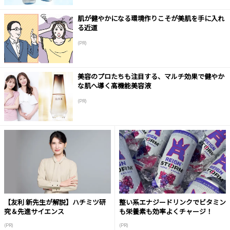
肌が健やかになる環境作りこそが美肌を手に入れ
る近道
(PR)
美容のプロたちも注目する、マルチ効果で健やか
な肌へ導く高機能美容液
(PR)
【友利 新先生が解説】ハチミツ研
整い系エナジードリンクでビタミン
究＆先進サイエンス
も栄養素も効率よくチャージ！
(PR)
(PR)