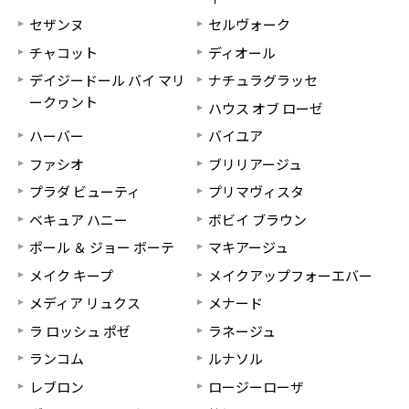
セザンヌ
セルヴォーク
チャコット
ディオール
デイジードール バイ マリ
ナチュラグラッセ
ークヮント
ハウス オブ ローゼ
ハーバー
バイユア
ファシオ
ブリリアージュ
プラダ ビューティ
プリマヴィスタ
ベキュア ハニー
ボビイ ブラウン
ポール ＆ ジョー ボーテ
マキアージュ
メイク キープ
メイクアップフォーエバー
メディア リュクス
メナード
ラ ロッシュ ポゼ
ラネージュ
ランコム
ルナソル
レブロン
ロージーローザ