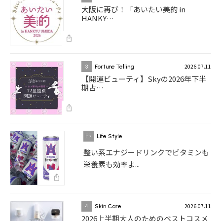
大阪に再び！「あいたい美的 in
HANKY…
2026.07.11
3
Fortune Telling
【開運ビューティ】Skyの2026年下半
期占…
Life Style
整い系エナジードリンクでビタミンも
栄養素も効率よ...
2026.07.11
4
Skin Care
2026上半期大人のためのベストコスメ