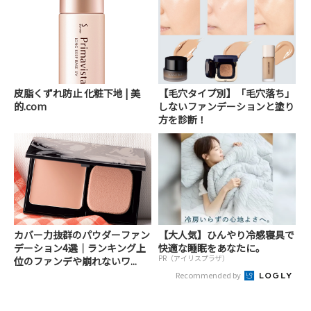
皮脂くずれ防止 化粧下地 | 美
【毛穴タイプ別】「毛穴落ち」
的.com
しないファンデーションと塗り
方を診断！
カバー力抜群のパウダーファン
【大人気】ひんやり冷感寝具で
デーション4選｜ランキング上
快適な睡眠をあなたに。
PR（アイリスプラザ）
位のファンデや崩れないワ...
Recommended by