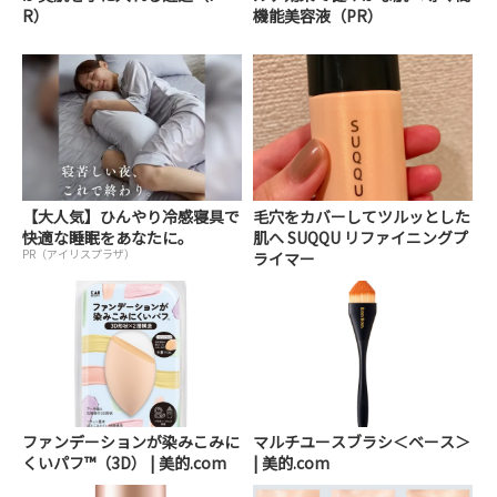
R）
機能美容液（PR）
【大人気】ひんやり冷感寝具で
毛穴をカバーしてツルッとした
快適な睡眠をあなたに。
肌へ SUQQU リファイニングプ
PR（アイリスプラザ）
ライマー
ファンデーションが染みこみに
マルチユースブラシ＜ベース＞
くいパフ™（3D） | 美的.com
| 美的.com