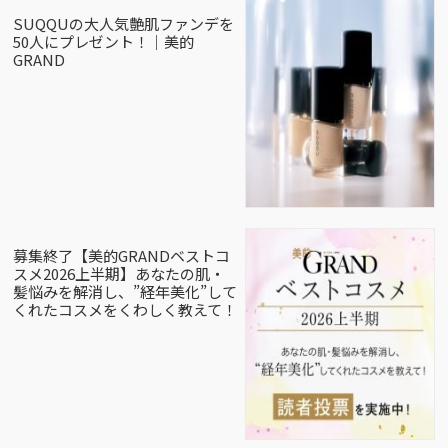
SUQQUの大人気艶肌ファンデを
50人にプレゼント！｜美的
GRAND
募集終了【美的GRANDベストコ
スメ2026上半期】あなたの肌・
髪悩みを解消し、”経年美化”して
くれたコスメをくわしく教えて！