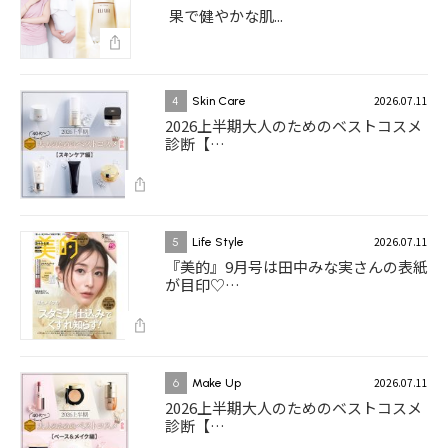
果で健やかな肌...
2026.07.11
4
Skin Care
2026上半期大人のためのベストコスメ
診断【…
2026.07.11
5
Life Style
『美的』9月号は田中みな実さんの表紙
が目印♡…
2026.07.11
6
Make Up
2026上半期大人のためのベストコスメ
診断【…