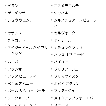
ゲラン
コスメデコルテ
ザ・ギンザ
シャネル
シュウ ウエムラ
ジルスチュアート ビューテ
ィ
セザンヌ
セルヴォーク
チャコット
ディオール
デイジードール バイ マリ
ナチュラグラッセ
ークヮント
ハウス オブ ローゼ
ハーバー
バイユア
ファシオ
ブリリアージュ
プラダ ビューティ
プリマヴィスタ
ベキュア ハニー
ボビイ ブラウン
ポール ＆ ジョー ボーテ
マキアージュ
メイク キープ
メイクアップフォーエバー
メディア リュクス
メナード