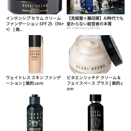
インテンシブ セラム クリーム
【見城徹×藤田晋】AI時代でも
ファンデーション SPF 25（PA+
変わらない経営者の本質
PR（FINCHI on GOETHE）
+） | 美...
ウェイトレス スキン ファンデ
ビタエンリッチド クリーム＆
ーション | 美的.com
フェイスベース プラス | 美的.c
om