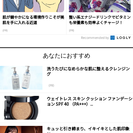
肌が健やかになる環境作りこそが美
整い系エナジードリンクでビタミン
肌を手に入れる近道
も栄養素も効率よくチャージ！
(PR)
(PR)
Recommended by
あなたにおすすめ
洗うたびになめらかな肌に整えるクレンジン
グ
（PR）
ウェイトレス スキン クッション ファンデーシ
ョン SPF 40 （PA+++）...
キュッと引き締まり、イキイキとした肌印象