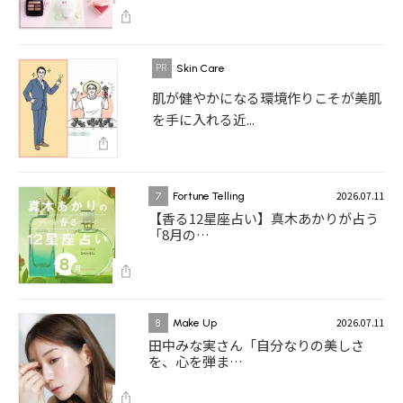
Skin Care
肌が健やかになる環境作りこそが美肌
を手に入れる近...
2026.07.11
7
Fortune Telling
【香る12星座占い】真木あかりが占う
「8月の…
2026.07.11
8
Make Up
田中みな実さん「自分なりの美しさ
を、心を弾ま…