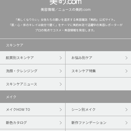
美容情報／ニュースの美的.com
「美しくなりたい」女性たちの願いを追求する美容雑誌『美的』公式サイト。
「肌・心・体のキレイは自分で磨く」をテーマに美的本誌で活躍中の美容レポーターが
プロの視点でコスメ・美容情報を発信します。
スキンケア
肌質別スキンケア
お悩み別ケア
洗顔・クレンジング
スキンケア特集
スキンケアニュース
メイク
メイクHOW TO
シーン別メイク
新色カタログ
新作ファンデーション