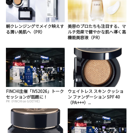
朝クレンジングでメイク映えす
美容のプロたちも注目する、マ
る潤い美肌へ（PR）
ルチ効果で健やかな肌へ導く高
機能美容液（PR）
FINCHI主催「IVS2026」トーク
ウェイトレス スキン クッショ
セッションが話題に！
ン ファンデーション SPF 40
PR（FINCHI on GOETHE）
（PA+++）...