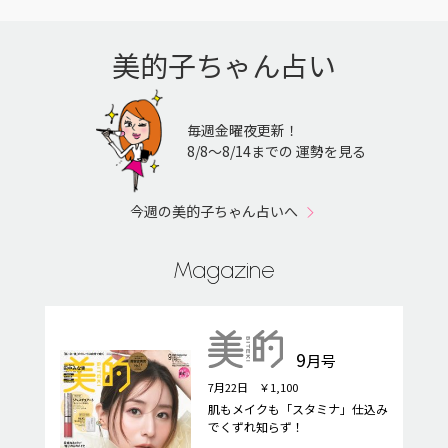
美的子ちゃん占い
毎週金曜夜更新！
8/8〜8/14までの 運勢を見る
今週の美的子ちゃん占いへ
Magazine
9
月号
7月22日 ￥1,100
肌もメイクも「スタミナ」仕込み
でくずれ知らず！