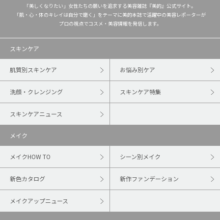
「美しくなりたい」女性たちの願いを追求する美容雑誌『美的』公式サイト。
「肌・心・体のキレイは自分で磨く」をテーマに美的本誌で活躍中の美容レポーターが
プロの視点でコスメ・美容情報を発信します。
スキンケア
肌質別スキンケア
お悩み別ケア
洗顔・クレンジング
スキンケア特集
スキンケアニュース
メイク
メイクHOW TO
シーン別メイク
新色カタログ
新作ファンデーション
メイクアップニュース