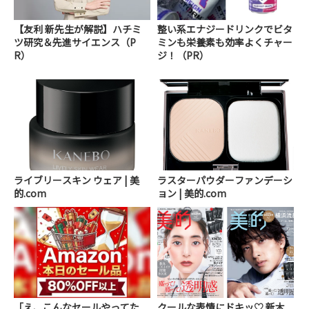
【友利 新先生が解説】ハチミ
整い系エナジードリンクでビタ
ツ研究＆先進サイエンス（P
ミンも栄養素も効率よくチャー
R）
ジ！（PR）
ライブリースキン ウェア | 美
ラスターパウダーファンデーシ
的.com
ョン | 美的.com
「え、こんなセールやってた
クールな表情にドキッ♡ 新木