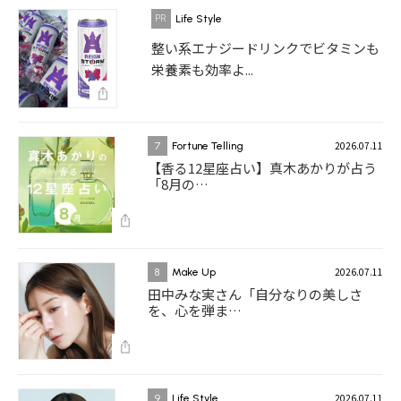
Life Style
整い系エナジードリンクでビタミンも
栄養素も効率よ...
2026.07.11
7
Fortune Telling
【香る12星座占い】真木あかりが占う
「8月の…
2026.07.11
8
Make Up
田中みな実さん「自分なりの美しさ
を、心を弾ま…
2026.07.11
9
Life Style