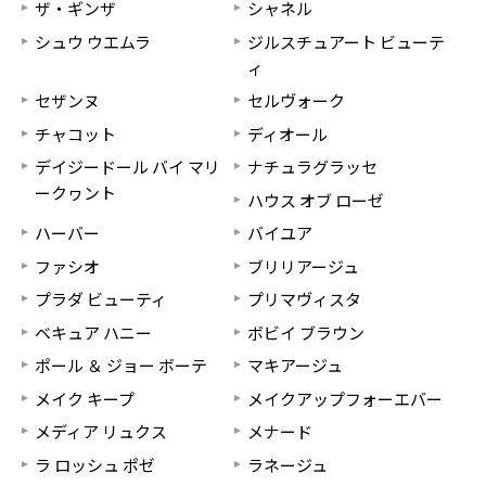
ザ・ギンザ
シャネル
シュウ ウエムラ
ジルスチュアート ビューテ
ィ
セザンヌ
セルヴォーク
チャコット
ディオール
デイジードール バイ マリ
ナチュラグラッセ
ークヮント
ハウス オブ ローゼ
ハーバー
バイユア
ファシオ
ブリリアージュ
プラダ ビューティ
プリマヴィスタ
ベキュア ハニー
ボビイ ブラウン
ポール ＆ ジョー ボーテ
マキアージュ
メイク キープ
メイクアップフォーエバー
メディア リュクス
メナード
ラ ロッシュ ポゼ
ラネージュ