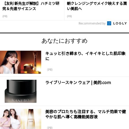
【友利 新先生が解説】ハチミツ研
朝クレンジングでメイク映えする潤
究＆先進サイエンス
い美肌へ
(PR)
(PR)
Recommended by
あなたにおすすめ
キュッと引き締まり、イキイキとした肌印象
に
（PR）
ライブリースキン ウェア | 美的.com
美容のプロたちも注目する、マルチ効果で健
やかな肌へ導く高機能美容液
（PR）