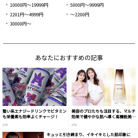
10000円～19999円
5000円～9999円
2201円～4999円
～2200円
30000円～
あなたにおすすめの記事
整い系エナジードリンクでビタミン
美容のプロたちも注目する、マルチ
も栄養素も効率よくチャージ！
効果で健やかな肌へ導く高機能美容
液
(PR)
(PR)
キュッと引き締まり、イキイキとした肌印象に