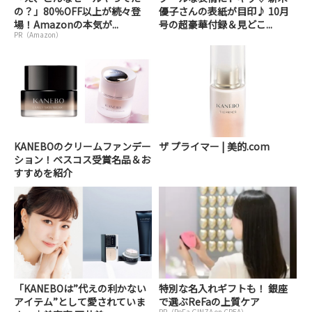
の？」80％OFF以上が続々登
優子さんの表紙が目印♪ 10月
場！Amazonの本気が...
号の超豪華付録＆見どこ...
PR（Amazon）
KANEBOのクリームファンデー
ザ プライマー | 美的.com
ション！ベスコス受賞名品＆お
すすめを紹介
「KANEBOは”代えの利かない
特別な名入れギフトも！ 銀座
アイテム”として愛されていま
で選ぶReFaの上質ケア
PR（ReFa GINZA on CREA）