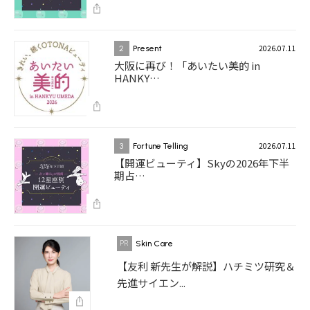
2026.07.11
2
Present
大阪に再び！「あいたい美的 in
HANKY…
2026.07.11
3
Fortune Telling
【開運ビューティ】Skyの2026年下半
期占…
Skin Care
【友利 新先生が解説】ハチミツ研究＆
先進サイエン...