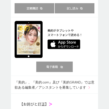
定期購読
試し読み
美的がタブレットや
スマートフォンで読める！
電子書籍
『美的』、『美的.com』及び『美的GRAND』では意
欲ある編集者／アシスタントを募集しています
【お詫びと訂正】
＞