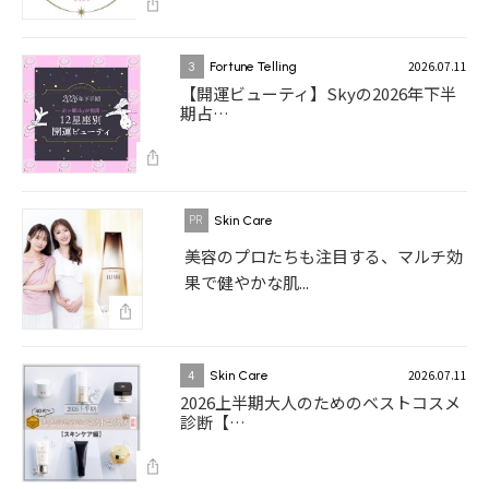
2026.07.11
3
Fortune Telling
【開運ビューティ】Skyの2026年下半
期占…
Skin Care
美容のプロたちも注目する、マルチ効
果で健やかな肌...
2026.07.11
4
Skin Care
2026上半期大人のためのベストコスメ
診断【…