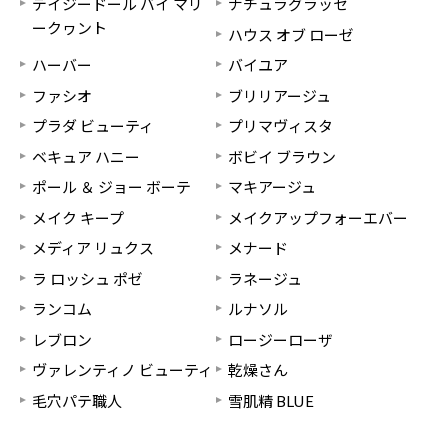
デイジードール バイ マリ
ナチュラグラッセ
ークヮント
ハウス オブ ローゼ
ハーバー
バイユア
ファシオ
ブリリアージュ
プラダ ビューティ
プリマヴィスタ
ベキュア ハニー
ボビイ ブラウン
ポール ＆ ジョー ボーテ
マキアージュ
メイク キープ
メイクアップフォーエバー
メディア リュクス
メナード
ラ ロッシュ ポゼ
ラネージュ
ランコム
ルナソル
レブロン
ロージーローザ
ヴァレンティノ ビューティ
乾燥さん
毛穴パテ職人
雪肌精 BLUE