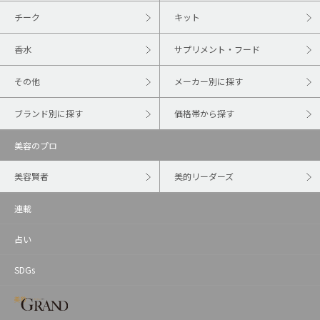
チーク
キット
香水
サプリメント・フード
その他
メーカー別に探す
ブランド別に探す
価格帯から探す
美容のプロ
美容賢者
美的リーダーズ
連載
占い
SDGs