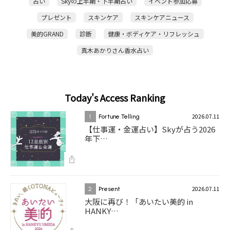
占い
Skyの上半期・下半期占い
イベント参加応募
プレゼント
スキンケア
スキンケアニュース
美的GRAND
診断
健康・ボディケア・リフレッシュ
真木あかりさん香水占い
Today's Access Ranking
2026.07.11
1
Fortune Telling
【仕事運・金運占い】Skyが占う2026
年下…
2026.07.11
2
Present
大阪に再び！「あいたい美的 in
HANKY…