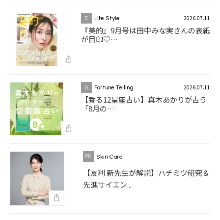
2026.07.11
5
Life Style
『美的』9月号は田中みな実さんの表紙
が目印♡…
2026.07.11
6
Fortune Telling
【香る12星座占い】真木あかりが占う
「8月の…
Skin Care
【友利 新先生が解説】ハチミツ研究＆
先進サイエン...