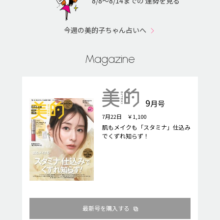
8/8〜8/14までの 運勢を見る
今週の美的子ちゃん占いへ
Magazine
9
月号
7月22日 ￥1,100
肌もメイクも「スタミナ」仕込み
でくずれ知らず！
最新号を購入する