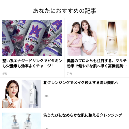
あなたにおすすめの記事
整い系エナジードリンクでビタミン
美容のプロたちも注目する、マルチ
も栄養素も効率よくチャージ！
効果で健やかな肌へ導く高機能美容
液
(PR)
(PR)
朝クレンジングでメイク映えする潤い美肌へ
(PR)
洗うたびになめらかな肌に整えるクレンジング
(PR)