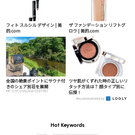
フィト スルシル デザイン | 美
ザ ファンデーション リフトグ
的.com
ロウ | 美的.com
全国の絶景ポイントにサウナ付
ツヤ肌がくずれた時の正しいリ
きのシェア別荘を展開
タッチ方法は？ 顔タイプ別に
PR（COCO VILLA on GOETHE）
伝授！
Recommended by
Hot Keywords