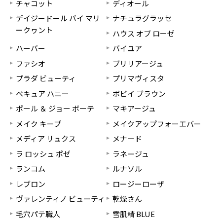
チャコット
ディオール
デイジードール バイ マリ
ナチュラグラッセ
ークヮント
ハウス オブ ローゼ
ハーバー
バイユア
ファシオ
ブリリアージュ
プラダ ビューティ
プリマヴィスタ
ベキュア ハニー
ボビイ ブラウン
ポール ＆ ジョー ボーテ
マキアージュ
メイク キープ
メイクアップフォーエバー
メディア リュクス
メナード
ラ ロッシュ ポゼ
ラネージュ
ランコム
ルナソル
レブロン
ロージーローザ
ヴァレンティノ ビューティ
乾燥さん
毛穴パテ職人
雪肌精 BLUE