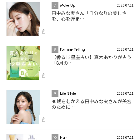
2026.07.11
7
Make Up
田中みな実さん「自分なりの美しさ
を、心を弾ま…
2026.07.11
8
Fortune Telling
【香る12星座占い】真木あかりが占う
「8月の…
2026.07.11
9
Life Style
40歳をむかえる田中みな実さんが美容
のために…
2026.07.11
10
Hair