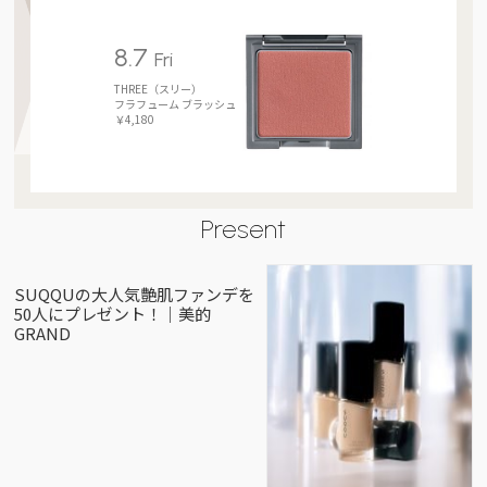
8.7
Fri
THREE（スリー）
フラフューム ブラッシュ
￥4,180
Present
SUQQUの大人気艶肌ファンデを
50人にプレゼント！｜美的
GRAND