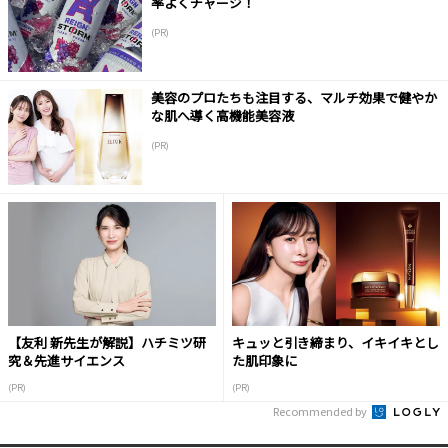
率よくチャージ！
(PR)
美容のプロたちも注目する、マルチ効果で健やか
な肌へ導く高機能美容液
(PR)
【友利 新先生が解説】ハチミツ研
キュッと引き締まり、イキイキとし
究＆先進サイエンス
た肌印象に
(PR)
(PR)
Recommended by