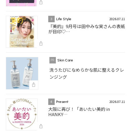
2026.07.11
3
Life Style
『美的』9月号は田中みな実さんの表紙
が目印♡…
Skin Care
洗うたびになめらかな肌に整えるクレ
ンジング
2026.07.11
4
Present
大阪に再び！「あいたい美的 in
HANKY…