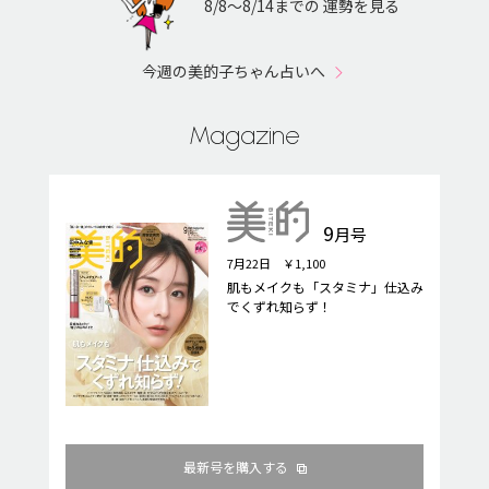
8/8〜8/14までの 運勢を見る
今週の美的子ちゃん占いへ
Magazine
9
月号
7月22日 ￥1,100
肌もメイクも「スタミナ」仕込み
でくずれ知らず！
最新号を購入する