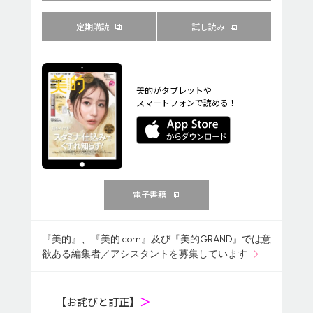
定期購読
試し読み
美的がタブレットや
スマートフォンで読める！
電子書籍
『美的』、『美的.com』及び『美的GRAND』では意
欲ある編集者／アシスタントを募集しています
【お詫びと訂正】
＞