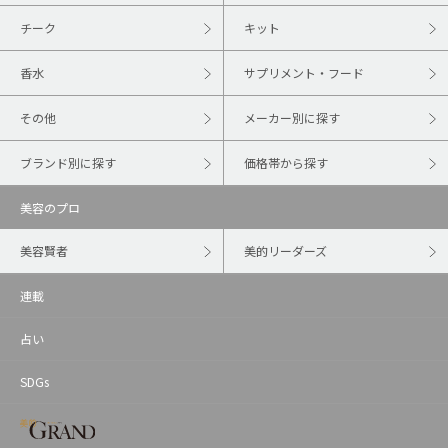
チーク
キット
香水
サプリメント・フード
その他
メーカー別に探す
ブランド別に探す
価格帯から探す
美容のプロ
美容賢者
美的リーダーズ
連載
占い
SDGs