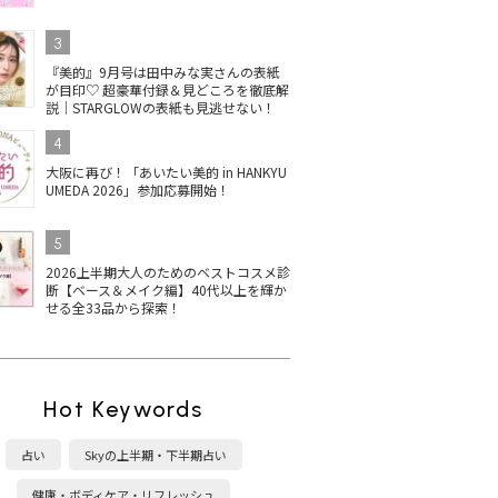
3
『美的』9月号は田中みな実さんの表紙
が目印♡ 超豪華付録＆見どころを徹底解
説｜STARGLOWの表紙も見逃せない！
4
大阪に再び！「あいたい美的 in HANKYU
UMEDA 2026」参加応募開始！
5
2026上半期大人のためのベストコスメ診
断【ベース＆メイク編】40代以上を輝か
せる全33品から探索！
Hot Keywords
占い
Skyの上半期・下半期占い
健康・ボディケア・リフレッシュ