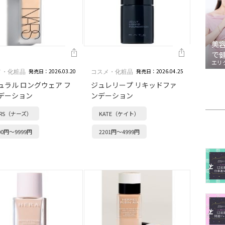
美
で
エリ
発売日：2026.03.20
発売日：2026.04.25
メ・化粧品
コスメ・化粧品
ュラル ロングウェア フ
ジュレリープ リキッドファ
デーション
ンデーション
ARS（ナーズ）
KATE（ケイト）
00円～9999円
2201円～4999円