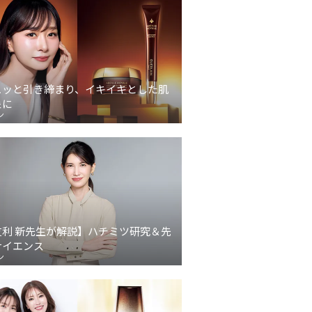
ュッと引き締まり、イキイキとした肌
象に
ン
友利 新先生が解説】ハチミツ研究＆先
サイエンス
ン