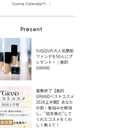
へ
Cosme Calendar
Present
SUQQUの大人気艶肌
ファンデを50人にプ
レゼント！｜美的
GRAND
募集終了【美的
GRANDベストコスメ
2026上半期】あなた
の肌・髪悩みを解消
し、”経年美化”して
くれたコスメをくわ
しく教えて！