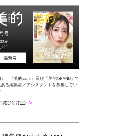
月号
22日
,100
最新号
』、『美的.com』及び『美的GRAND』で
欲ある編集者／アシスタントを募集してい
お詫びと訂正】
＞