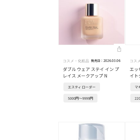
発売日：2026.03.06
コスメ・化粧品
コス
ダブル ウェア ステイ イン プ
エッ
レイス メークアップ N
イト
エスティ ローダー
マ
5000円～9999円
22