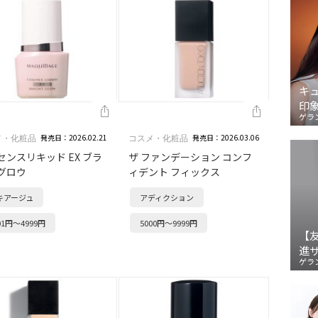
キ
印
ゲラ
発売日：2026.02.21
発売日：2026.03.06
メ・化粧品
コスメ・化粧品
センスリキッド EX ブラ
ザ ファンデーション コンフ
グロウ
ィデント フィックス
キアージュ
アディクション
01円～4999円
5000円～9999円
【
進
ゲラ