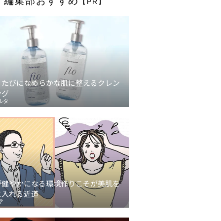
編集部おすすめ
【PR】
うたびになめらかな肌に整えるクレン
ング
ルタ
が健やかになる環境作りこそが美肌を
に入れる近道
堂