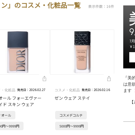
ョン」のコスメ・化粧品一覧
表示件数：16件
9
7月
￥1
『美的
は意
発売日：2026.02.27
発売日：2026.02.16
メ・化粧品
コスメ・化粧品
ます
オール フォーエヴァー
ゼン ウェア ステイ
【
イド スキン ウェア
ィオール
コスメデコルテ
00円～9999円
5000円～9999円