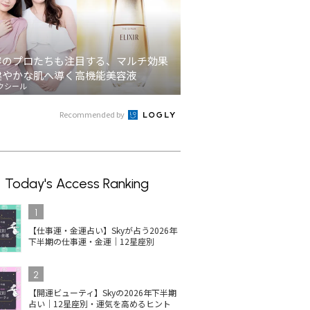
容のプロたちも注目する、マルチ効果
健やかな肌へ導く高機能美容液
クシール
Recommended by
Today's Access Ranking
1
【仕事運・金運占い】Skyが占う2026年
下半期の仕事運・金運｜12星座別
2
【開運ビューティ】Skyの2026年下半期
占い｜12星座別・運気を高めるヒント