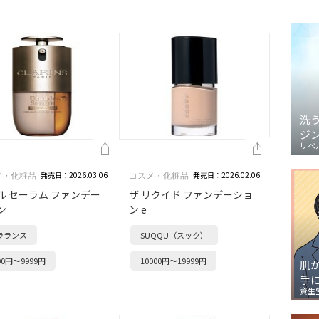
洗
ジ
リベ
発売日：2026.03.06
発売日：2026.02.06
メ・化粧品
コスメ・化粧品
ル セーラム ファンデー
ザ リクイド ファンデーショ
ン
ン e
ラランス
SUQQU（スック）
00円～9999円
10000円～19999円
肌
手
資生