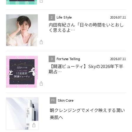
2026.07.11
2
Life Style
内田有紀さん「日々の時間をいとおし
く思えるよ…
2026.07.11
3
Fortune Telling
【開運ビューティ】Skyの2026年下半
期占…
Skin Care
朝クレンジングでメイク映えする潤い
美肌へ