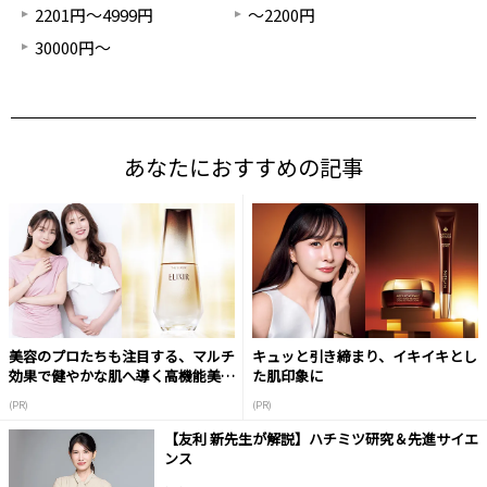
2201円～4999円
～2200円
30000円～
あなたにおすすめの記事
美容のプロたちも注目する、マルチ
キュッと引き締まり、イキイキとし
効果で健やかな肌へ導く高機能美容
た肌印象に
液
(PR)
(PR)
【友利 新先生が解説】ハチミツ研究＆先進サイエ
ンス