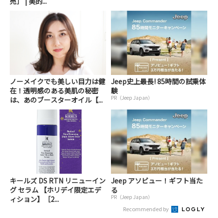
売］ | 美的...
ノーメイクでも美しい目力は健
Jeep史上最長! 85時間の試乗体
在！透明感のある美肌の秘密
験
PR（Jeep Japan）
は、あのブースターオイル【...
キールズ DS RTN リニューイン
Jeep アソビュー！ギフト当た
グ セラム 【ホリデイ限定エデ
る
PR（Jeep Japan）
ィション】［2...
Recommended by