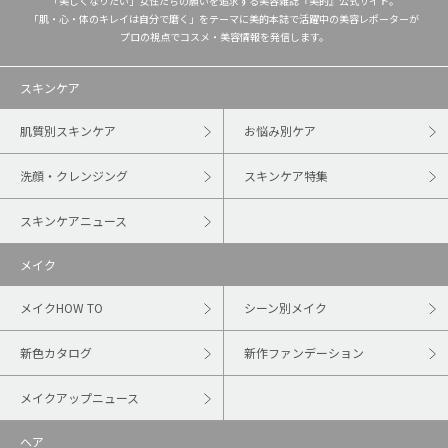
「美しくなりたい」女性たちの願いを追求する美容雑誌『美的』公式サイト。
「肌・心・体のキレイは自分で磨く」をテーマに美的本誌で活躍中の美容レポーターが
プロの視点でコスメ・美容情報を発信します。
スキンケア
肌質別スキンケア
お悩み別ケア
洗顔・クレンジング
スキンケア特集
スキンケアニュース
メイク
メイクHOW TO
シーン別メイク
新色カタログ
新作ファンデーション
メイクアップニュース
ヘア