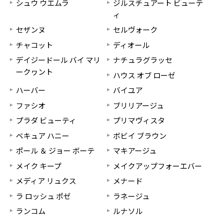
シュウ ウエムラ
ジルスチュアート ビューテ
ィ
セザンヌ
セルヴォーク
チャコット
ディオール
デイジードール バイ マリ
ナチュラグラッセ
ークヮント
ハウス オブ ローゼ
ハーバー
バイユア
ファシオ
ブリリアージュ
プラダ ビューティ
プリマヴィスタ
ベキュア ハニー
ボビイ ブラウン
ポール ＆ ジョー ボーテ
マキアージュ
メイク キープ
メイクアップフォーエバー
メディア リュクス
メナード
ラ ロッシュ ポゼ
ラネージュ
ランコム
ルナソル