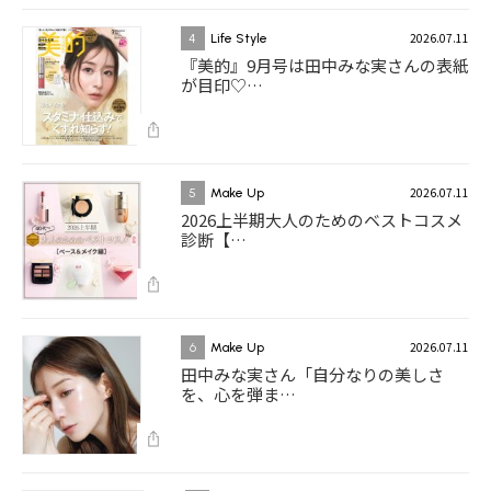
2026.07.11
4
Life Style
『美的』9月号は田中みな実さんの表紙
が目印♡…
2026.07.11
5
Make Up
2026上半期大人のためのベストコスメ
診断【…
2026.07.11
6
Make Up
田中みな実さん「自分なりの美しさ
を、心を弾ま…