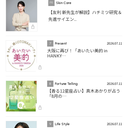
Skin Care
【友利 新先生が解説】ハチミツ研究＆
先進サイエン...
2026.07.11
7
Present
大阪に再び！「あいたい美的 in
HANKY…
2026.07.11
8
Fortune Telling
【香る12星座占い】真木あかりが占う
「8月の…
2026.07.11
9
Life Style