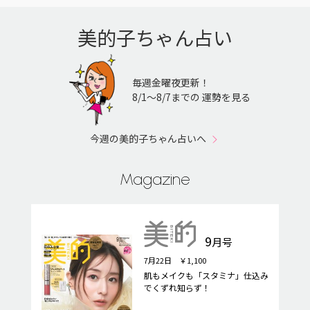
美的子ちゃん占い
毎週金曜夜更新！
8/1〜8/7までの 運勢を見る
今週の美的子ちゃん占いへ
Magazine
9
月号
7月22日 ￥1,100
肌もメイクも「スタミナ」仕込み
でくずれ知らず！