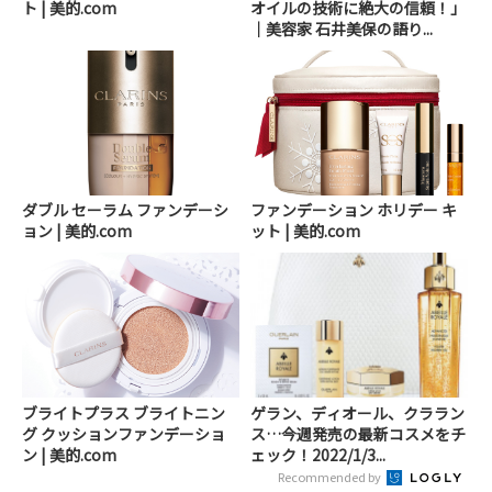
ト | 美的.com
オイルの技術に絶大の信頼！」
｜美容家 石井美保の語り...
ダブル セーラム ファンデーシ
ファンデーション ホリデー キ
ョン | 美的.com
ット | 美的.com
ブライトプラス ブライトニン
ゲラン、ディオール、クララン
グ クッションファンデーショ
ス…今週発売の最新コスメをチ
ン | 美的.com
ェック！2022/1/3...
Recommended by