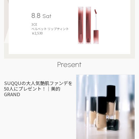
8.8
Sat
3CE
ベルベット リップティント
￥2,530
Present
SUQQUの大人気艶肌ファンデを
50人にプレゼント！｜美的
GRAND