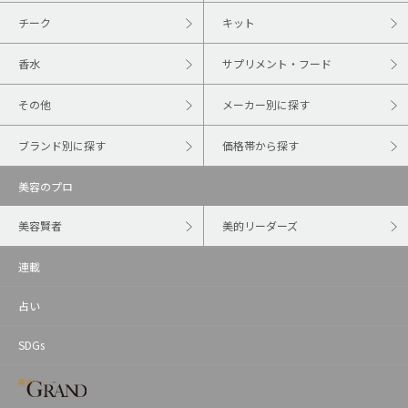
チーク
キット
香水
サプリメント・フード
その他
メーカー別に探す
ブランド別に探す
価格帯から探す
美容のプロ
美容賢者
美的リーダーズ
連載
占い
SDGs