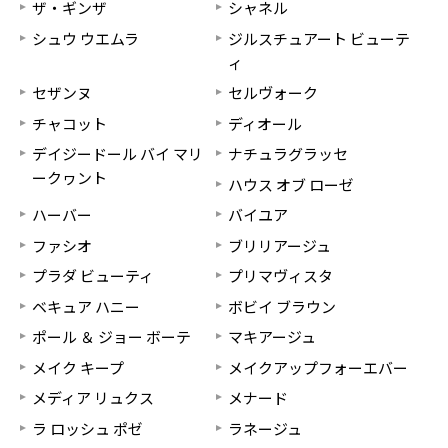
ザ・ギンザ
シャネル
シュウ ウエムラ
ジルスチュアート ビューテ
ィ
セザンヌ
セルヴォーク
チャコット
ディオール
デイジードール バイ マリ
ナチュラグラッセ
ークヮント
ハウス オブ ローゼ
ハーバー
バイユア
ファシオ
ブリリアージュ
プラダ ビューティ
プリマヴィスタ
ベキュア ハニー
ボビイ ブラウン
ポール ＆ ジョー ボーテ
マキアージュ
メイク キープ
メイクアップフォーエバー
メディア リュクス
メナード
ラ ロッシュ ポゼ
ラネージュ