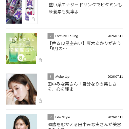
整い系エナジードリンクでビタミンも
栄養素も効率よ...
2026.07.11
7
Fortune Telling
【香る12星座占い】真木あかりが占う
「8月の…
2026.07.11
8
Make Up
田中みな実さん「自分なりの美しさ
を、心を弾ま…
2026.07.11
9
Life Style
40歳をむかえる田中みな実さんが美容