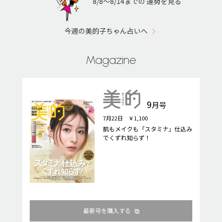
8/8〜8/14までの 運勢を見る
今週の美的子ちゃん占いへ
Magazine
9
月号
7月22日 ￥1,100
肌もメイクも「スタミナ」仕込み
でくずれ知らず！
最新号を購入する