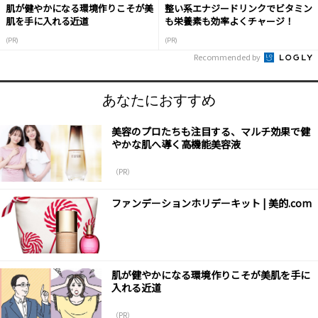
肌が健やかになる環境作りこそが美
整い系エナジードリンクでビタミン
肌を手に入れる近道
も栄養素も効率よくチャージ！
(PR)
(PR)
Recommended by
あなたにおすすめ
美容のプロたちも注目する、マルチ効果で健
やかな肌へ導く高機能美容液
（PR）
ファンデーションホリデーキット | 美的.com
肌が健やかになる環境作りこそが美肌を手に
入れる近道
（PR）