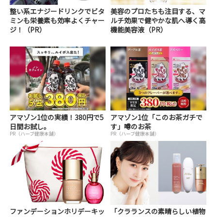
整い系エナジードリンクでビタ
美容のプロたちも注目する、マ
ミンも栄養素も効率よくチャー
ルチ効果で健やかな肌へ導く高
ジ！（PR）
機能美容液（PR）
アマゾン1位の実績！380円で5
アマゾン1位「このお茶ガチで
日間お試し。
す」噂のお茶
PR（ハーブ健康本舗）
PR（ハーブ健康本舗）
ファンデーションホリデーキッ
「クラランスの素晴らしい植物