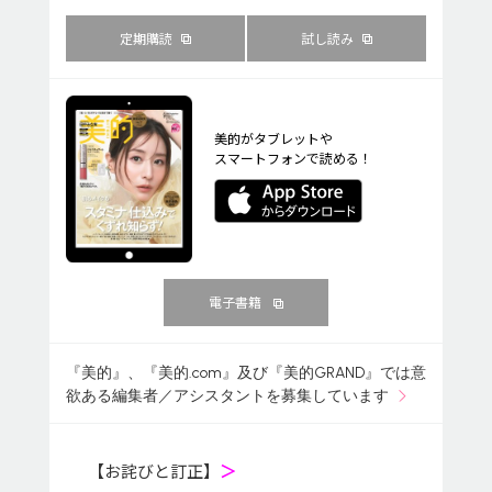
定期購読
試し読み
美的がタブレットや
スマートフォンで読める！
電子書籍
『美的』、『美的.com』及び『美的GRAND』では意
欲ある編集者／アシスタントを募集しています
【お詫びと訂正】
＞