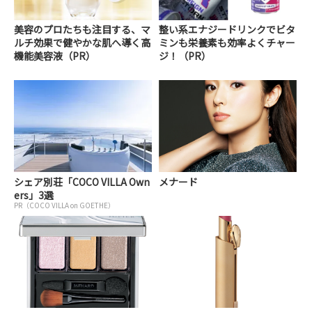
美容のプロたちも注目する、マ
整い系エナジードリンクでビタ
ルチ効果で健やかな肌へ導く高
ミンも栄養素も効率よくチャー
機能美容液（PR）
ジ！（PR）
シェア別荘「COCO VILLA Own
メナード
ers」3選
PR（COCO VILLA on GOETHE）