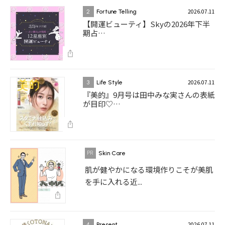
2026.07.11
2
Fortune Telling
【開運ビューティ】Skyの2026年下半
期占…
2026.07.11
3
Life Style
『美的』9月号は田中みな実さんの表紙
が目印♡…
Skin Care
肌が健やかになる環境作りこそが美肌
を手に入れる近...
2026.07.11
4
Present