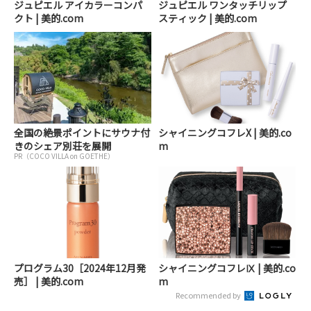
ジュピエル アイカラーコンパ
ジュピエル ワンタッチリップ
クト | 美的.com
スティック | 美的.com
全国の絶景ポイントにサウナ付
シャイニングコフレX | 美的.co
きのシェア別荘を展開
m
PR（COCO VILLA on GOETHE）
プログラム30［2024年12月発
シャイニングコフレⅨ | 美的.co
売］ | 美的.com
m
Recommended by