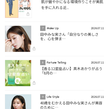
肌が健やかになる環境作りこそが美肌
を手に入れる近...
2026.07.11
7
Make Up
田中みな実さん「自分なりの美しさ
を、心を弾ま…
2026.07.11
8
Fortune Telling
【香る12星座占い】真木あかりが占う
「8月の…
2026.07.11
9
Life Style
40歳をむかえる田中みな実さんが美容
のために…