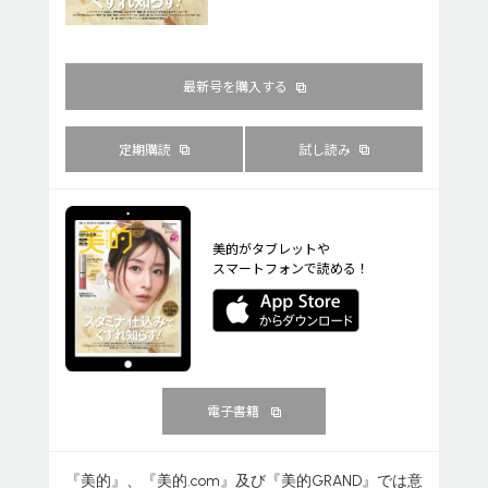
最新号を購入する
定期購読
試し読み
美的がタブレットや
スマートフォンで読める！
電子書籍
『美的』、『美的.com』及び『美的GRAND』では意