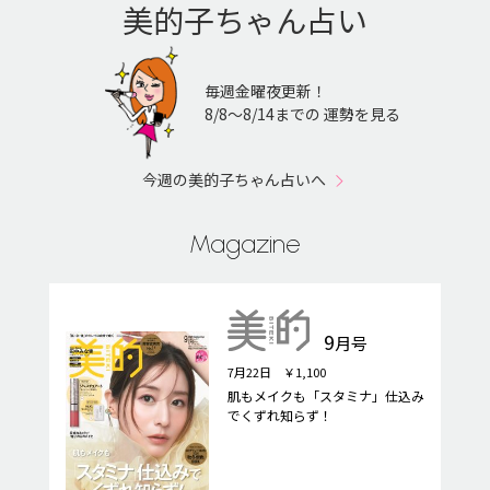
美的子ちゃん占い
毎週金曜夜更新！
8/8〜8/14までの 運勢を見る
今週の美的子ちゃん占いへ
Magazine
9
月号
7月22日 ￥1,100
肌もメイクも「スタミナ」仕込み
でくずれ知らず！