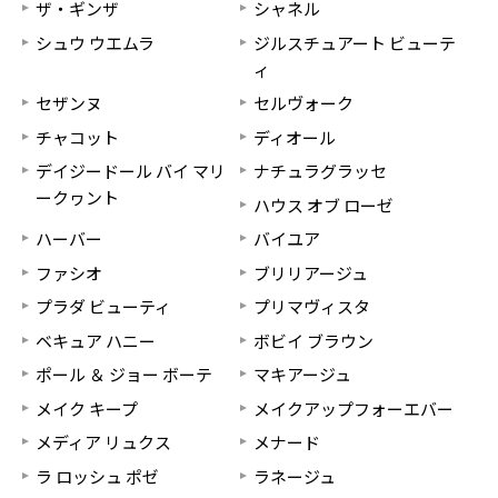
ザ・ギンザ
シャネル
シュウ ウエムラ
ジルスチュアート ビューテ
ィ
セザンヌ
セルヴォーク
チャコット
ディオール
デイジードール バイ マリ
ナチュラグラッセ
ークヮント
ハウス オブ ローゼ
ハーバー
バイユア
ファシオ
ブリリアージュ
プラダ ビューティ
プリマヴィスタ
ベキュア ハニー
ボビイ ブラウン
ポール ＆ ジョー ボーテ
マキアージュ
メイク キープ
メイクアップフォーエバー
メディア リュクス
メナード
ラ ロッシュ ポゼ
ラネージュ