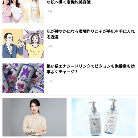
な肌へ導く高機能美容液
(PR)
肌が健やかになる環境作りこそが美肌を手に入れ
る近道
(PR)
整い系エナジードリンクでビタミンも栄養素も効
率よくチャージ！
(PR)