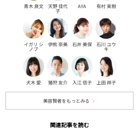
青木 良文
天野 佳代
AYA
有村 実樹
子
イガリ シ
伊熊 奈美
石井 美保
石川 ユウ
ノブ
キ
犬木 愛
猪狩 友介
入江 信子
上田 祥子
美容賢者をもっとみる
関連記事を読む