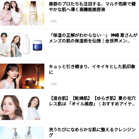
美容のプロたちも注目する、マルチ効果で健
やかな肌へ導く高機能美容液
（PR）
「保湿の正解がわからない…」 神崎 恵さんが
メンズの肌の保湿術を伝授｜全世界メン...
キュッと引き締まり、イキイキとした肌印象
に
（PR）
【混合肌】【乾燥肌】【ゆらぎ肌】夏の毛穴
レス肌は 「オイル美容」｜おすすめアイテ...
洗うたびになめらかな肌に整えるクレンジン
グ