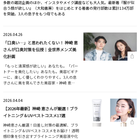
多数の雑誌企画のほか、インスタやメイク講座なども大人気。最新著『服が似
合う顔が欲しい』（大和書房）をはじめとする著書の発行部数は累計134万部
を突破。3人の息子をもつ母でもある
2026.04.26
「口臭い…」と思われたくない！ 神崎 恵
さんが口臭対策を伝授｜全世界メンズ美
化計画
「もっと清潔感が欲しい」あなたも。「パー
トナーを美化したい」あなたも。美容ビギナ
ーに、楽しく優しくわかりやすく。3人の息
子さんに美を育んできた美容家・神崎 恵…
2026.04.04
【2026年最新】神崎 恵さんが厳選！ブラ
イトニング＆UVベストコスメ17選
神崎恵さん厳選！日差し対策の最適解、ブラ
イトニング＆UVベストコスメをお届け！透明
感印象を引き出すブライトニング美容液や化