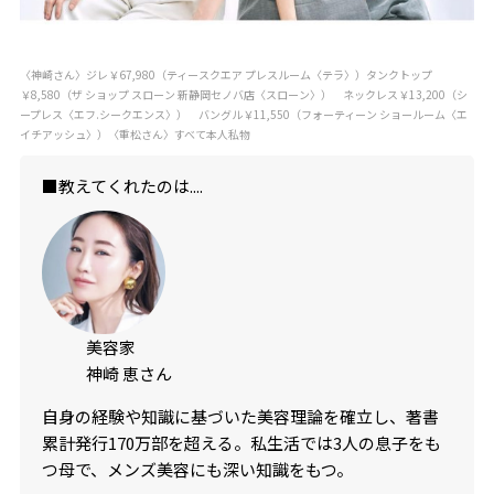
〈神崎さん〉ジレ￥67,980（ティースクエア プレスルーム〈テラ〉）タンクトップ
￥8,580（ザ ショップ スローン 新静岡セノバ店〈スローン〉） ネックレス￥13,200（シ
ープレス〈エフ.シークエンス〉） バングル￥11,550（フォーティーン ショールーム〈エ
イチアッシュ〉）〈重松さん〉すべて本人私物
■教えてくれたのは....
美容家
神崎 恵さん
自身の経験や知識に基づいた美容理論を確立し、著書
累計発行170万部を超える。私生活では3人の息子をも
つ母で、メンズ美容にも深い知識をもつ。