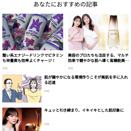
あなたにおすすめの記事
整い系エナジードリンクでビタミン
美容のプロたちも注目する、マルチ
も栄養素も効率よくチャージ！
効果で健やかな肌へ導く高機能美容
液
(PR)
(PR)
肌が健やかになる環境作りこそが美肌を手に入れ
る近道
(PR)
キュッと引き締まり、イキイキとした肌印象に
(PR)