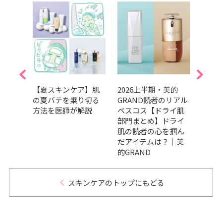
で自
【夏スキンケア】肌
2026上半期・美的
SPF
る
の夏バテを乗り切る
GRAND読者のリアル
止め・
光美肌
方法を医師が解説
ベスコス【ドライ肌
選！
的』9
部門まとめ】ドライ
使い
し♪
肌の読者の心を掴ん
だアイテムは？｜美
的GRAND
スキンケアのトップにもどる