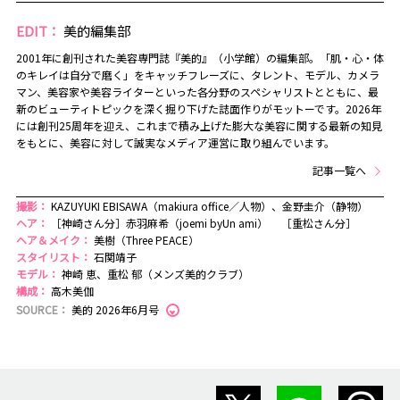
EDIT：
美的編集部
2001年に創刊された美容専門誌『美的』（小学館）の編集部。「肌・心・体
のキレイは自分で磨く」をキャッチフレーズに、タレント、モデル、カメラ
マン、美容家や美容ライターといった各分野のスペシャリストとともに、最
新のビューティトピックを深く掘り下げた誌面作りがモットーです。2026年
には創刊25周年を迎え、これまで積み上げた膨大な美容に関する最新の知見
をもとに、美容に対して誠実なメディア運営に取り組んでいます。
記事一覧へ
撮影：
KAZUYUKI EBISAWA（makiura office／人物）、金野圭介（静物）
ヘア：
［神崎さん分］赤羽麻希（joemi byUn ami） ［重松さん分］
ヘア＆メイク：
美樹（Three PEACE）
スタイリスト：
石関靖子
モデル：
神崎 恵、重松 郁（メンズ美的クラブ）
構成：
高木美伽
SOURCE：
美的 2026年6月号