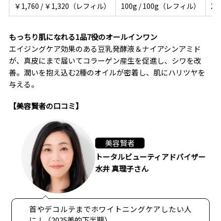
￥1,760 / ￥1,320（レフィル）
100g / 100g（レフィル）
20
もっちり肌になれる1品7役のオールインワン
エイジングケア効果のある豆乳発酵液＆ナイアシンアミド
が、真皮にまで届いてコラーゲン産生を促進し、シワを改
善。潤いを抱え込む2種のオイルが密着し、肌にハリツヤを
与える。
【美容賢者の口コミ】
美容賢者
トータルビューティアドバイザー
水井 真理子さん
首やデコルテまでホワイトニングケアしたい人
に！（2025美的下半期）