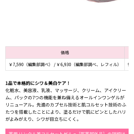
価格
￥7,590（編集部調べ） / ￥6,930（編集部調べ、レフィル）
90
1品で本格的にシワ＆美白ケア！
化粧水、美容液、乳液、マッサージ、クリーム、アイクリー
ム、パックの7つの機能を兼ね備えるオールインワンゲルが
リニューアル。先進のカプセル技術と肌コルセット技術のふ
たつを搭載したことにより、塗るだけで肌にピンとしたハリ
がよみがえり、シワが目立ちにくく。
薬用 リンクル美コルセットゲル n［医薬部外品］の詳細は