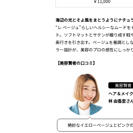
￥11,000
海辺の光とそよ風をまとうようにナチュ
“レ ベージュ”らしいヘルシーなムード
ト。ソフトマットとサテンが織り成す軽
奥行きを引き出す。ベージュを基調とし
ラー設計が、美容のプロの感性にしっか
【美容賢者の口コミ】
美容賢者
ヘア＆メイ
林 由香里さ
絶妙なイエローベージュとピンクの