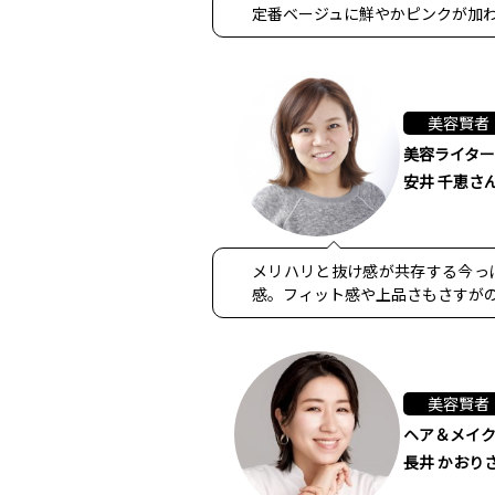
定番ベージュに鮮やかピンクが加わ
美容賢者
美容ライター
安井 千恵さ
メリハリと抜け感が共存する今っ
感。フィット感や上品さもさすがの
美容賢者
ヘア＆メイ
長井 かおり