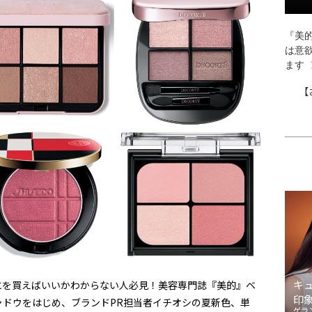
『美的
は意
ます
【
キ
にを買えばいいかわからない人必見！美容専門誌『美的』ベ
印
ャドウをはじめ、ブランドPR担当者イチオシの夏新色、単
ゲラ