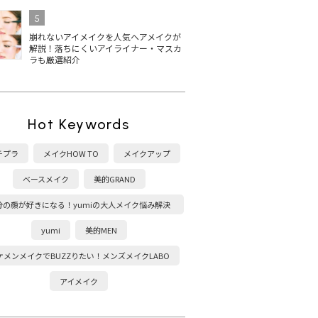
5
崩れないアイメイクを人気ヘアメイクが
解説！落ちにくいアイライナー・マスカ
ラも厳選紹介
Hot Keywords
チプラ
メイクHOW TO
メイクアップ
ベースメイク
美的GRAND
分の顔が好きになる！yumiの大人メイク悩み解決
塾
yumi
美的MEN
ケメンメイクでBUZZりたい！メンズメイクLABO
アイメイク