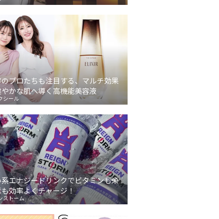
容のプロたちも注目する、マルチ効果
健やかな肌へ導く高機能美容液
クシール
い系エナジードリンクでビタミンも栄
素も効率よくチャージ！
ンストーム