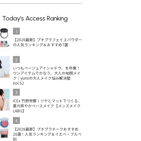
Today's Access Ranking
1
【2026最新】プチプラフェイスパウダー
の人気ランキング＆おすすめ7選
2
いつもベージュアイシャドウ、を卒業！
ワンアイテムでかなう、大人の旬顔メイ
ク｜yumiの大人メイク悩み解決塾
Vol.52
3
ICEx 竹野世梛｜ツヤとマットでつくる、
夏の爽やかベースメイク【メンズメイク
LABO】
4
【2026最新】プチプラチークおすすめ
20選！人気ランキング＆イエベ・ブルべ
別