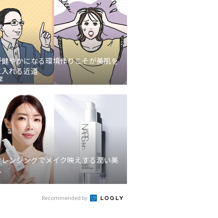
が健やかになる環境作りこそが美肌を
に入れる近道
堂
クレンジングでメイク映えする潤い美
へ
Recommended by