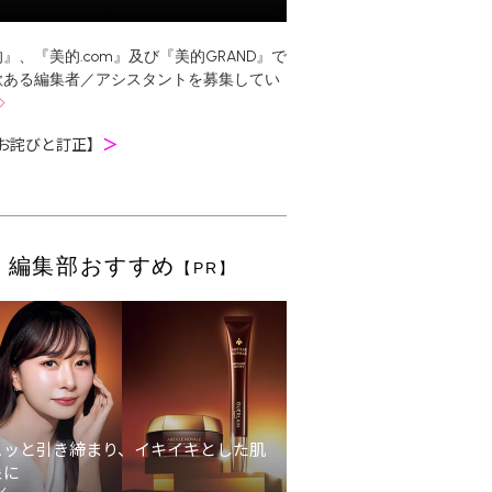
』、『美的.com』及び『美的GRAND』で
欲ある編集者／アシスタントを募集してい
お詫びと訂正】
＞
編集部おすすめ
【PR】
ュッと引き締まり、イキイキとした肌
象に
ン