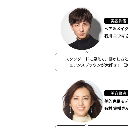
美容賢者
ヘア＆メイ
石川 ユウキ
スタンダードに見えて、懐かしさ
ニュアンスブラウンが大好き！（2
美容賢者
美的専属モ
有村 実樹さ