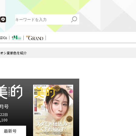
SDGs
チオシ夏新色を紹介
月号
22日
,100
最新号