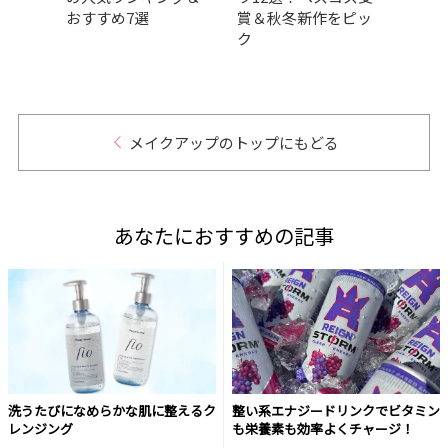
ァン
おすすめ7選
賞＆秋冬新作をピッ
ら厳
ク
メイクアップのトップにもどる
あなたにおすすめの記事
洗うたびになめらかな肌に整えるク
整い系エナジードリンクでビタミン
レンジング
も栄養素も効率よくチャージ！