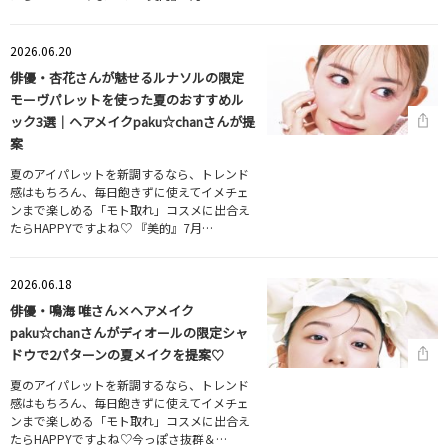
2026.06.20
俳優・杏花さんが魅せるルナソルの限定
モーヴパレットを使った夏のおすすめル
ック3選｜ヘアメイクpaku☆chanさんが提
案
夏のアイパレットを新調するなら、トレンド
感はもちろん、毎日飽きずに使えてイメチェ
ンまで楽しめる「モト取れ」コスメに出合え
たらHAPPYですよね♡ 『美的』7月…
2026.06.18
俳優・鳴海 唯さん×ヘアメイク
paku☆chanさんがディオールの限定シャ
ドウで2パターンの夏メイクを提案♡
夏のアイパレットを新調するなら、トレンド
感はもちろん、毎日飽きずに使えてイメチェ
ンまで楽しめる「モト取れ」コスメに出合え
たらHAPPYですよね♡今っぽさ抜群＆…