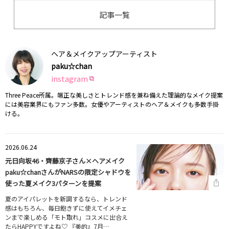
記事一覧
ヘア＆メイクアップアーティスト
paku☆chan
instagram
Three Peace所属。端正な美しさとトレンド感を兼ね備えた理論的なメイク提案
には美容業界にもファン多数。女優やアーティストのヘア＆メイクも多数手掛
ける。
2026.06.24
元日向坂46・齊藤京子さん×ヘアメイク
paku☆chanさんがNARSの限定シャドウを
使った夏メイク3パターンを提案
夏のアイパレットを新調するなら、トレンド
感はもちろん、毎日飽きずに使えてイメチェ
ンまで楽しめる「モト取れ」コスメに出合え
たらHAPPYですよね♡ 『美的』7月…