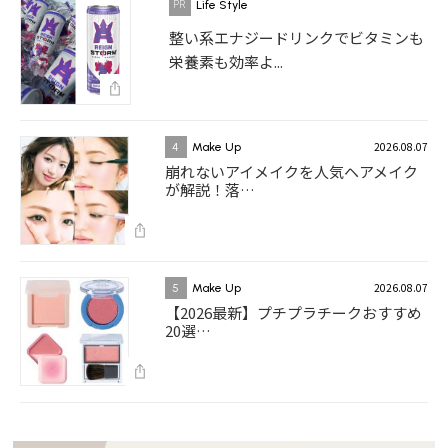
Life Style
整い系エナジードリンクでビタミンも
栄養素も効率よ...
2026.08.07
4
Make Up
崩れないアイメイクを人気ヘアメイク
が解説！落…
2026.08.07
5
Make Up
【2026最新】プチプラチークおすすめ
20選…