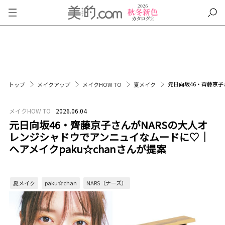
元日向坂46・齊藤京子
トップ
メイクアップ
メイクHOW TO
夏メイク
メイクHOW TO
2026.06.04
元日向坂46・齊藤京子さんがNARSの大人オ
レンジシャドウでアンニュイなムードに♡｜
ヘアメイクpaku☆chanさんが提案
夏メイク
paku☆chan
NARS（ナーズ）