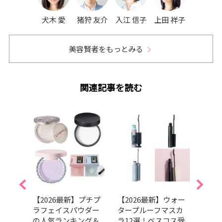
犬木 愛
猪狩 友介
入江 信子
上田 祥子
美容賢者をもっとみる
関連記事を読む
すみ
【2026最新】プチプ
【2026最新】ウォー
【20
化が
ラフェイスパウダー
タープルーフマスカ
向け
グラ
の人気ランキング＆
ラ12選！ベスコス受
選！