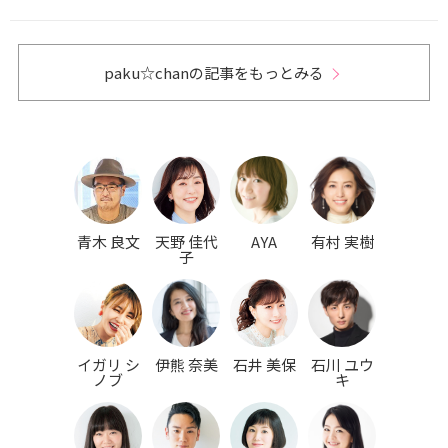
paku☆chanの記事をもっとみる
青木 良文
天野 佳代
AYA
有村 実樹
子
イガリ シ
伊熊 奈美
石井 美保
石川 ユウ
ノブ
キ