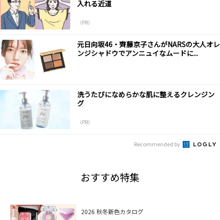
入れる近道
（PR）
元日向坂46・齊藤京子さんがNARSの大人オレ
ンジシャドウでアンニュイなムードに...
洗うたびになめらかな肌に整えるクレンジン
グ
（PR）
Recommended by
おすすめ特集
2026 秋冬新色カタログ