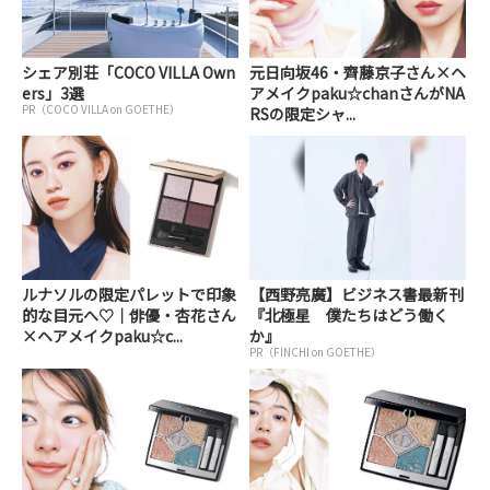
シェア別荘「COCO VILLA Own
元日向坂46・齊藤京子さん×ヘ
ers」3選
アメイクpaku☆chanさんがNA
PR（COCO VILLA on GOETHE）
RSの限定シャ...
ルナソルの限定パレットで印象
【西野亮廣】ビジネス書最新刊
的な目元へ♡｜俳優・杏花さん
『北極星 僕たちはどう働く
×ヘアメイクpaku☆c...
か』
PR（FINCHI on GOETHE）