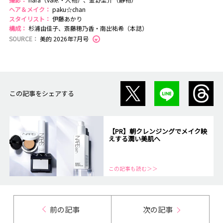
ヘア＆メイク：
paku☆chan
スタイリスト：
伊藤あかり
構成：
杉浦由佳子、斎藤穂乃香・南出祐希（本誌）
SOURCE：
美的 2026年7月号
この記事をシェアする
【PR】朝クレンジングでメイク映
えする潤い美肌へ
この記事も読む＞＞
前の記事
次の記事