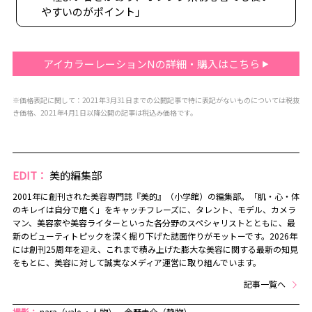
やすいのがポイント」
アイカラーレーションNの詳細・購入はこちら
※価格表記に関して：2021年3月31日までの公開記事で特に表記がないものについては税抜
き価格、2021年4月1日以降公開の記事は税込み価格です。
EDIT：
美的編集部
2001年に創刊された美容専門誌『美的』（小学館）の編集部。「肌・心・体
のキレイは自分で磨く」をキャッチフレーズに、タレント、モデル、カメラ
マン、美容家や美容ライターといった各分野のスペシャリストとともに、最
新のビューティトピックを深く掘り下げた誌面作りがモットーです。2026年
には創刊25周年を迎え、これまで積み上げた膨大な美容に関する最新の知見
をもとに、美容に対して誠実なメディア運営に取り組んでいます。
記事一覧へ
撮影：
nara（vale.・人物）、金野圭介（静物）