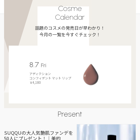
Cosme
Calendar
話題のコスメの発売日が早わかり！
今月の一覧を今すぐチェック！
8.7
Fri
アディクション
コンフィデント マット リップ
￥4,180
Present
SUQQUの大人気艶肌ファンデを
50人にプレゼント！｜美的