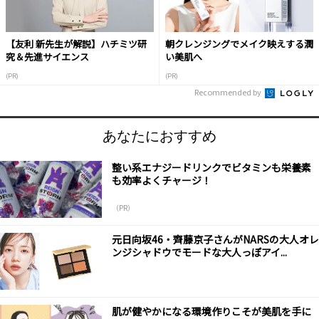
【友利 新先生が解説】ハチミツ研
朝クレンジングでメイク映えする潤
究＆先進サイエンス
い美肌へ
(PR)
(PR)
Recommended by
あなたにおすすめ
整い系エナジードリンクでビタミンも栄養素
も効率よくチャージ！
（PR）
元日向坂46・齊藤京子さんがNARSの大人オレ
ンジシャドウでモードな大人っぽアイ...
肌が健やかになる環境作りこそが美肌を手に