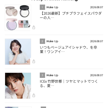
2026.08.07
1
Make Up
【2026最新】プチプラフェイスパウダ
ーの人…
2026.08.07
2
Make Up
いつもベージュアイシャドウ、を卒
業！ワンアイ…
2026.08.07
3
Make Up
ICEx 竹野世梛｜ツヤとマットでつく
る、夏…