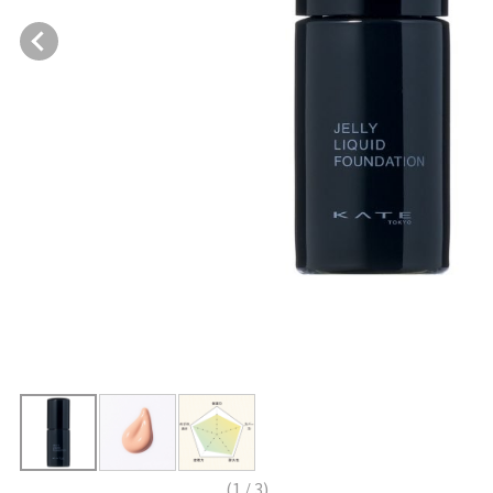
(
1
/
3
)