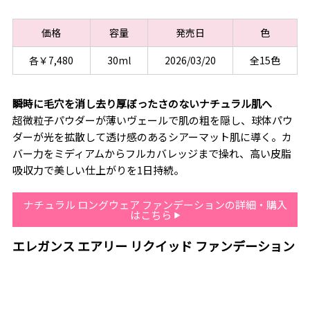
価格
容量
発売日
色
各￥7,480
30ml
2026/03/20
全15色
瞬時に毛穴を消し去り厚ぼったさのないナチュラル肌へ
超微粒子パウダーが薄いヴェールで肌の粗を隠し、球体パウ
ダーが光を拡散して透け感のあるシアーマット肌に導く。カ
バー力をミディアムからフルカバレッジまで操れ、高い皮脂
吸収力で美しい仕上がりを1日持続。
ナチュラル ロングウェア ファンデーションの詳細・購入
はこちら
エレガンス エアリー リクイッド ファンデーション