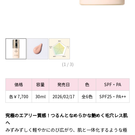
(
1
/
3
)
価格
容量
発売日
色
SPF・PA
各￥7,700
30ml
2026/02/17
全6色
SPF25・PA++
究極のエアリー質感！つるんとなめらかな艶めく毛穴レス肌
へ
みずみずしく軽やかにのび広がり、肌と一体化するような極