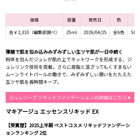
価格
容量
発売日
色
S
各￥2,310（編集部調べ）
25ml
2026/04/25
全6色
SPF
薄膜で肌を包み込みみずみずしい生ツヤ肌が一日中続く
粉体を包んだジュレが肌の上でネットワークを形成する、ジ
ュレリンク技術を搭載。さらに皮脂と混ざってもくすまない
ムーンライトパールの働きで、みずみずしい潤いをたたえた
生ツヤ肌を長時間キープ。
ジュレリープ リキッドファンデーションの詳細はこちら
マキアージュ エッセンスリキッド EX
【受賞歴】2025上半期 ベストコスメ リキッドファンデーシ
ョンランキング 2位