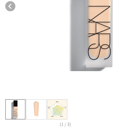
(
1
/
3
)