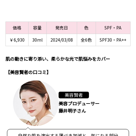
価格
容量
発売日
色
SPF・PA
￥6,930
30ml
2024/03/08
全6色
SPF30・PA++
肌の動きに寄り添い、柔らかな光で肌悩みをカバー
【美容賢者の口コミ】
美容賢者
美容プロデューサー
藤井明子さん
自然な肌を演出する薄づき加減と、気になる部分