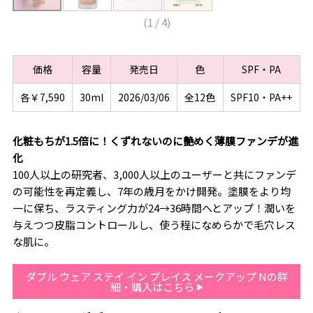
(
1
/
4
)
価格
容量
発売日
色
SPF・PA
各￥7,590
30ml
2026/03/06
全12色
SPF10・PA++
化粧もちが1.5倍に！くずれないのに艶めく薄膜ファンデが進
化
100人以上の研究者、3,000人以上のユーザーと共にファンデ
の可能性を再定義し、7年の歳月をかけ開発。塗膜をより均
一に保ち、ラスティング力が24→36時間へとアップ！潤いを
与えつつ皮脂コントロールし、使う程になめらかで毛穴レス
な肌に。
ダブル ウェア ステイ イン プレイス メークアップ Nの詳
細・購入はこちら