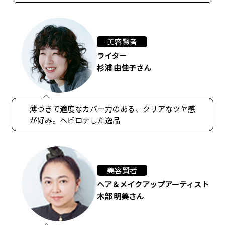
美容賢者
ライター
杉浦 由佳子さん
薄づきで適度なカバー力のある、クリアなツヤ感
が好み。ヘビロテした逸品
美容賢者
ヘア＆メイクアップアーティスト
木部 明美さん