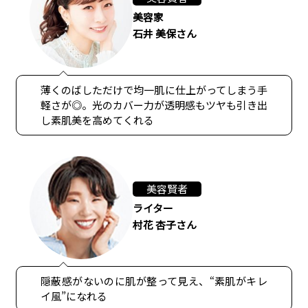
美容家
石井 美保さん
薄くのばしただけで均一肌に仕上がってしまう手
軽さが◎。光のカバー力が透明感もツヤも引き出
し素肌美を高めてくれる
美容賢者
ライター
村花 杏子さん
隠蔽感がないのに肌が整って見え、“素肌がキレ
イ風”になれる