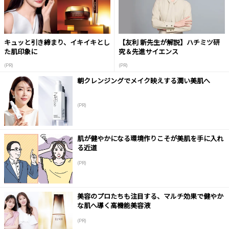
キュッと引き締まり、イキイキとし
【友利 新先生が解説】ハチミツ研
た肌印象に
究＆先進サイエンス
(PR)
(PR)
朝クレンジングでメイク映えする潤い美肌へ
(PR)
肌が健やかになる環境作りこそが美肌を手に入れ
る近道
(PR)
美容のプロたちも注目する、マルチ効果で健やか
な肌へ導く高機能美容液
(PR)