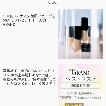
Present
SUQQUの大人気艶肌ファンデを
50人にプレゼント！｜美的
GRAND
募集終了【美的GRANDベストコ
スメ2026上半期】あなたの肌・
髪悩みを解消し、”経年美化”して
くれたコスメをくわしく教えて！