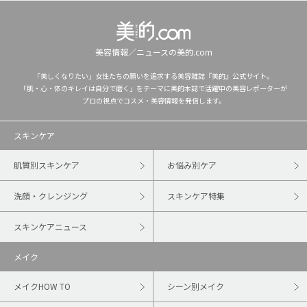
美容情報／ニュースの美的.com
「美しくなりたい」女性たちの願いを追求する美容雑誌『美的』公式サイト。
「肌・心・体のキレイは自分で磨く」をテーマに美的本誌で活躍中の美容レポーターが
プロの視点でコスメ・美容情報を発信します。
スキンケア
肌質別スキンケア
お悩み別ケア
洗顔・クレンジング
スキンケア特集
スキンケアニュース
メイク
メイクHOW TO
シーン別メイク