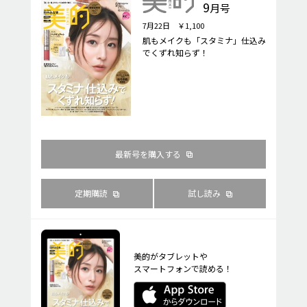
9
月号
7月22日 ￥1,100
肌もメイクも「スタミナ」仕込み
でくずれ知らず！
最新号を購入する
定期購読
試し読み
美的がタブレットや
スマートフォンで読める！