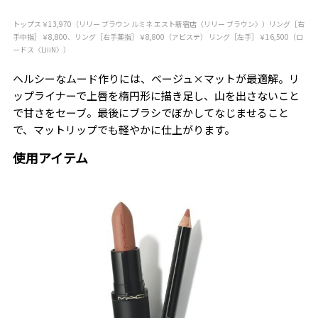
トップス￥13,970（リリー ブラウン ルミネ エスト新宿店〈リリー ブラウン〉）リング［右
手中指］￥8,800、リング［右手薬指］￥8,800（アビステ） リング［左手］￥16,500（ロ
ードス〈LiiiN〉）
ヘルシーなムード作りには、ベージュ×マットが最適解。リ
ップライナーで上唇を楕円形に描き足し、山を出さないこと
で甘さをセーブ。最後にブラシでぼかしてなじませること
で、マットリップでも軽やかに仕上がります。
使用アイテム