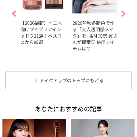
崩れな
【2026最新】イエベ
2026年秋冬新色で作
202
ブロ
向けプチプラアイシ
る「大人透明感メイ
GRA
200円
ャドウ11選！ベスコ
ク」をH&M 加勢 翼さ
ベス
すめ
スから厳選
んが提案♡ 使用アイ
部門
テムは？
肌の
だア
的GR
メイクアップのトップにもどる
あなたにおすすめの記事