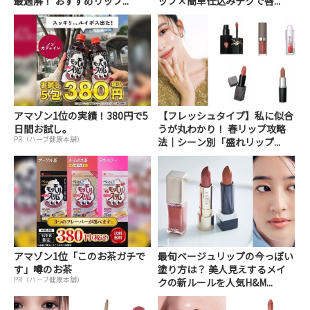
最適解！ おすすめリップ...
ップ×簡単仕込みテクで唇...
アマゾン1位の実績！380円で5
【フレッシュタイプ】私に似合
日間お試し。
うが丸わかり！ 春リップ攻略
PR（ハーブ健康本舗）
法｜シーン別「盛れリップ...
アマゾン1位「このお茶ガチで
最旬ベージュリップの今っぽい
す」噂のお茶
塗り方は？ 美人見えするメイ
PR（ハーブ健康本舗）
クの新ルールを人気H&M...