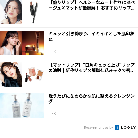
【盛りリップ】ヘルシーなムード作りにはベ
ージュ×マットが最適解！ おすすめリップ...
キュッと引き締まり、イキイキとした肌印象
に
（PR）
【マットリップ】“口角キュッと上げ”リップ
の法則｜新作リップ×簡単仕込みテクで唇...
洗うたびになめらかな肌に整えるクレンジン
グ
（PR）
Recommended by