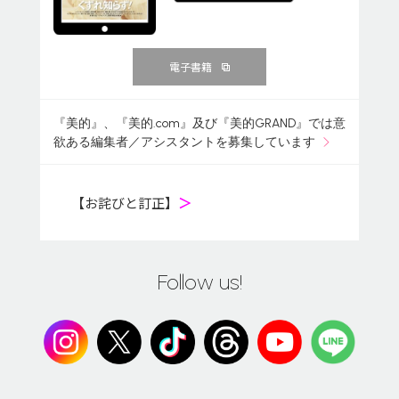
電子書籍
『美的』、『美的.com』及び『美的GRAND』では意
欲ある編集者／アシスタントを募集しています
【お詫びと訂正】
＞
Follow us!