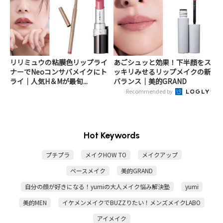
リリミュウの粘膜色リップライ
あごシュッと効果！下半顔をス
ナーでNeoコンサバメイクにト
ッキリみせるリップメイクの新
ライ｜人気H＆Mが最旬...
バランス｜美的GRAND
Recommended by
Hot Keywords
プチプラ
メイクHOW TO
メイクアップ
ベースメイク
美的GRAND
自分の顔が好きになる！yumiの大人メイク悩み解決塾
yumi
美的MEN
イケメンメイクでBUZZりたい！メンズメイクLABO
アイメイク