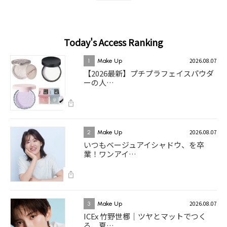
Today's Access Ranking
2026.08.07
1
Make Up
【2026最新】プチプラフェイスパウダ
ーの人…
2026.08.07
2
Make Up
いつもベージュアイシャドウ、を卒
業！ワンアイ…
2026.08.07
3
Make Up
ICEx 竹野世梛｜ツヤとマットでつく
る、夏…