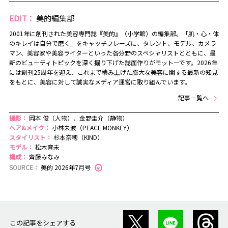
EDIT：
美的編集部
2001年に創刊された美容専門誌『美的』（小学館）の編集部。「肌・心・体
のキレイは自分で磨く」をキャッチフレーズに、タレント、モデル、カメラ
マン、美容家や美容ライターといった各分野のスペシャリストとともに、最
新のビューティトピックを深く掘り下げた誌面作りがモットーです。2026年
には創刊25周年を迎え、これまで積み上げた膨大な美容に関する最新の知見
をもとに、美容に対して誠実なメディア運営に取り組んでいます。
記事一覧へ
撮影：
岡本 俊（人物）、金野圭介（静物）
ヘア&メイク：
小林未波（PEACE MONKEY）
スタイリスト：
杉本奈穂（KIND）
モデル：
松木育未
構成：
齊藤みなみ
SOURCE：
美的 2026年7月号
この記事をシェアする