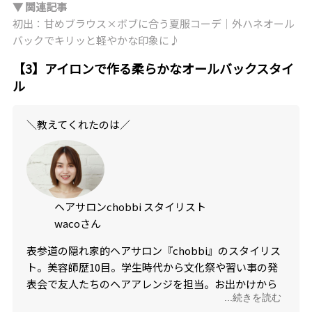
▼ 関連記事
初出：甘めブラウス×ボブに合う夏服コーデ｜外ハネオール
バックでキリッと軽やかな印象に♪
【3】アイロンで作る柔らかなオールバックスタイ
ル
＼教えてくれたのは／
ヘアサロンchobbi スタイリスト
wacoさん
表参道の隠れ家的ヘアサロン『chobbi』のスタイリス
ト。美容師歴10目。学生時代から文化祭や習い事の発
表会で友人たちのヘアアレンジを担当。お出かけから
...続きを読む
パーティアレンジまで、お任せあれ！