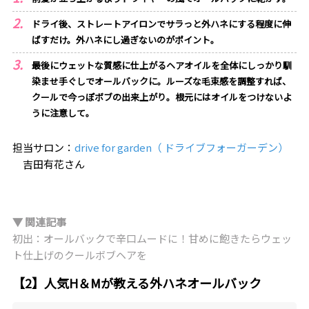
ドライ後、ストレートアイロンでサラっと外ハネにする程度に伸
ばすだけ。外ハネにし過ぎないのがポイント。
最後にウェットな質感に仕上がるヘアオイルを全体にしっかり馴
染ませ手ぐしでオールバックに。ルーズな毛束感を調整すれば、
クールで今っぽボブの出来上がり。根元にはオイルをつけないよ
うに注意して。
担当サロン：
drive for garden（ ドライブフォーガーデン）
吉田有花さん
▼ 関連記事
初出：オールバックで辛口ムードに！甘めに飽きたらウェッ
ト仕上げのクールボブヘアを
【2】人気H＆Mが教える外ハネオールバック