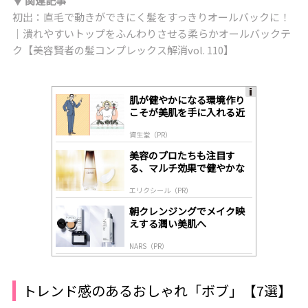
▼ 関連記事
初出：直毛で動きができにく髪をすっきりオールバックに！
｜潰れやすいトップをふんわりさせる柔らかオールバックテ
ク【美容賢者の髪コンプレックス解消vol. 110】
肌が健やかになる環境作り
A
こそが美肌を手に入れる近
ds
道
by
資生堂（PR）
lo
gl
美容のプロたちも注目す
y
る、マルチ効果で健やかな
肌へ導く高機能美容液
エリクシール（PR）
朝クレンジングでメイク映
えする潤い美肌へ
NARS（PR）
トレンド感のあるおしゃれ「ボブ」【7選】