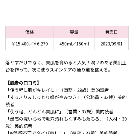
価格
容量
発売日
￥15,400／￥6,270
450ml／150ml
2023/09/01
落とすだけでなく、美肌を育めると人気！潤いのある美肌土
台を作って、次に使うスキンケアの通り道を整える。
【読者の口コミ】
「使う程に肌がキレイに」（事務・29歳）美的読者
「すっきり＆しっとり感がやみつき」（公務員・33歳）美的
読者
「使う程、どんどん美肌に」（営業・37歳）美的読者
「最高の洗い心地で毛穴汚れもくすみも落ちる」（人材・30
歳）美的読者
「W洗顔不要でタイパ良し！」（航空・33歳）美的読者