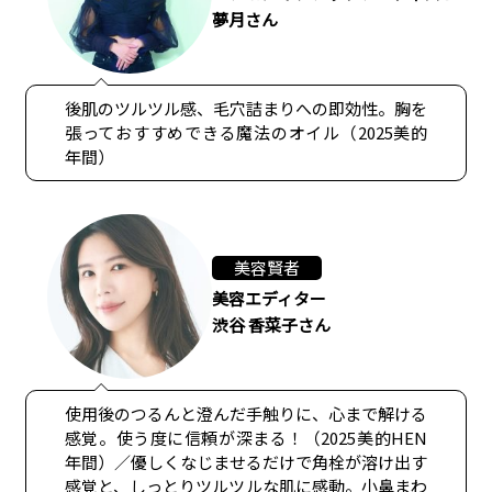
夢月さん
後肌のツルツル感、毛穴詰まりへの即効性。胸を
張っておすすめできる魔法のオイル（2025美的
年間）
美容賢者
美容エディター
渋谷 香菜子さん
使用後のつるんと澄んだ手触りに、心まで解ける
感覚。使う度に信頼が深まる！（2025美的HEN
年間）／優しくなじませるだけで角栓が溶け出す
感覚と、しっとりツルツルな肌に感動。小鼻まわ