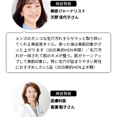
美容賢者
美容ジャーナリスト
天野 佳代子さん
メンズのガンコな毛穴汚れすらサラッと取り除い
てくれる美容液オイル。使った後は美肌印象がグ
ッと上がります（2025美的HEN年間）／毛穴汚
れが一掃されて肌のキメが整う。肌がトーンアッ
プして美肌印象に。特に毛穴が詰まりやすい男性
におすすめしたい1品（2025美的HEN上半期）
美容賢者
皮膚科医
髙瀬 聡子さん