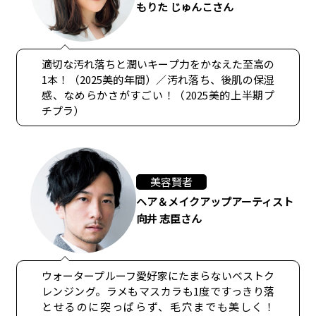
もりた じゅんこさん
適切な汚れ落ちと潤いキープ力をかなえた至高の
1本！（2025美的年間）／汚れ落ち、後肌の保湿
感、なめらかさがすごい！（2025美的上半期プ
チプラ）
美容賢者
ヘア＆メイクアップアーティスト
向井 志臣さん
ウォータープルーフ愛好家にたまらないベストク
レンジング。ラメもマスカラも1度ですっきり落
とせるのに突っぱらず、毛穴までも美しく！