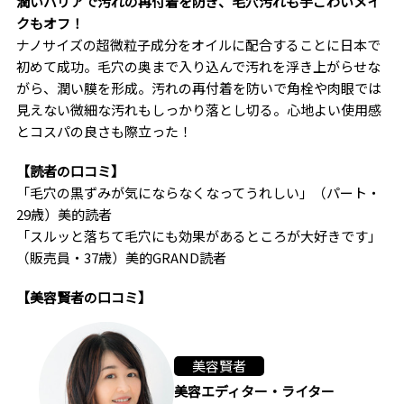
潤いバリアで汚れの再付着を防ぎ、毛穴汚れも手ごわいメイ
クもオフ！
ナノサイズの超微粒子成分をオイルに配合することに日本で
初めて成功。毛穴の奥まで入り込んで汚れを浮き上がらせな
がら、潤い膜を形成。汚れの再付着を防いで角栓や肉眼では
見えない微細な汚れもしっかり落とし切る。心地よい使用感
とコスパの良さも際立った！
【読者の口コミ】
「毛穴の黒ずみが気にならなくなってうれしい」（パート・
29歳）美的読者
「スルッと落ちて毛穴にも効果があるところが大好きです」
（販売員・37歳）美的GRAND読者
【美容賢者の口コミ】
美容賢者
美容エディター・ライター