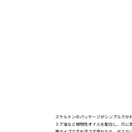
スケルトンのパッケージがシンプルでか
ミア油など植物性オイルを配合し、爪に
筆タイプで手を汚さず塗れたり、デスク