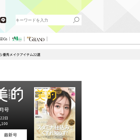
SDGs
ら優秀メイクアイテム22選
月号
22日
,100
最新号