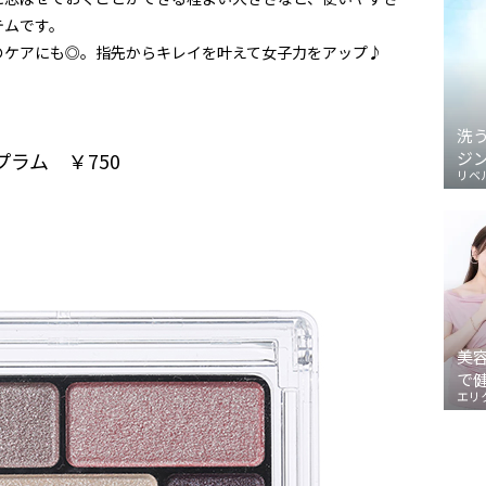
テムです。
のケアにも◎。指先からキレイを叶えて女子力をアップ♪
洗
ラム ￥750
ジ
リベ
美
で
エリ