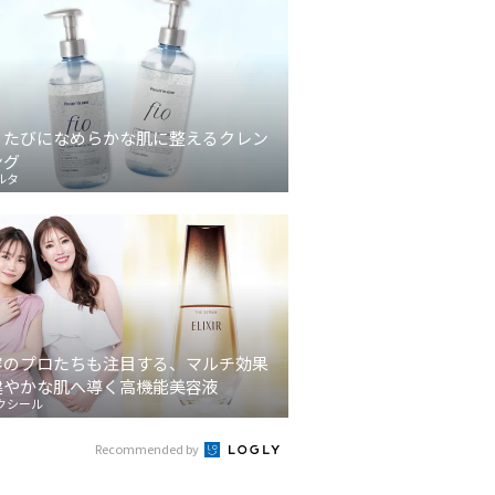
うたびになめらかな肌に整えるクレン
ング
ルタ
容のプロたちも注目する、マルチ効果
健やかな肌へ導く高機能美容液
クシール
Recommended by