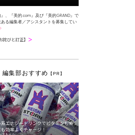
』、『美的.com』及び『美的GRAND』で
欲ある編集者／アシスタントを募集してい
お詫びと訂正】
＞
編集部おすすめ
【PR】
い系エナジードリンクでビタミンも栄
素も効率よくチャージ！
ンストーム