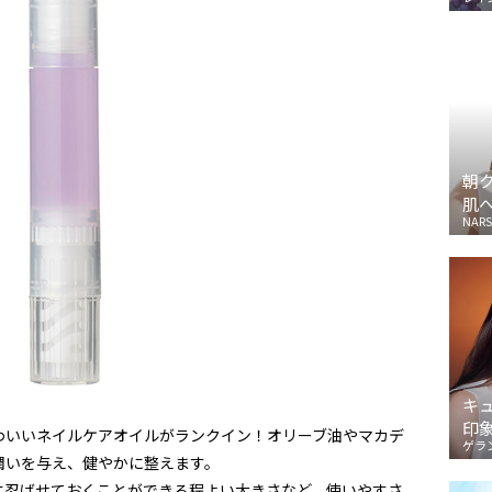
朝
肌
NARS
キ
印
わいいネイルケアオイルがランクイン！オリーブ油やマカデ
ゲラ
潤いを与え、健やかに整えます。
に忍ばせておくことができる程よい大きさなど、使いやすさ