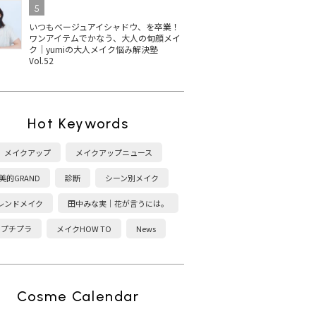
5
いつもベージュアイシャドウ、を卒業！
ワンアイテムでかなう、大人の旬顔メイ
ク｜yumiの大人メイク悩み解決塾
Vol.52
Hot Keywords
メイクアップ
メイクアップニュース
美的GRAND
診断
シーン別メイク
レンドメイク
田中みな実｜花が言うには。
プチプラ
メイクHOW TO
News
Cosme Calendar