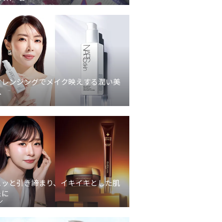
クレンジングでメイク映えする潤い美
へ
ュッと引き締まり、イキイキとした肌
象に
ン