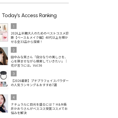
Today's Access Ranking
1
2026上半期大人のためのベストコスメ診
断【ベース＆メイク編】40代以上を輝か
せる全33品から探索！
2
田中みな実さん「自分なりの美しさを、
心を弾ませながら模索していきたい」｜
花が言うには。Vol.56
3
【2026最新】プチプラフェイスパウダー
の人気ランキング＆おすすめ7選
4
ナチュラルに目元を盛るには？ H＆M長
井かおりさんがベスコス受賞コスメでお
悩みを解決