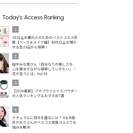
Today's Access Ranking
1
2026上半期大人のためのベストコスメ診
断【ベース＆メイク編】40代以上を輝か
せる全33品から探索！
2
田中みな実さん「自分なりの美しさを、
心を弾ませながら模索していきたい」｜
花が言うには。Vol.56
3
【2026最新】プチプラフェイスパウダー
の人気ランキング＆おすすめ7選
4
ナチュラルに目元を盛るには？ H＆M長
井かおりさんがベスコス受賞コスメでお
悩みを解決