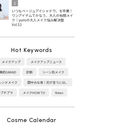
5
いつもベージュアイシャドウ、を卒業！
ワンアイテムでかなう、大人の旬顔メイ
ク｜yumiの大人メイク悩み解決塾
Vol.52
Hot Keywords
メイクアップ
メイクアップニュース
美的GRAND
診断
シーン別メイク
レンドメイク
田中みな実｜花が言うには。
プチプラ
メイクHOW TO
News
Cosme Calendar