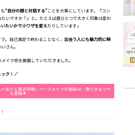
りも
“自分の顔と対話する”
ことを大事にしています。『コン
れたいですか？』と。たとえば眉ひとつで大きく印象は変わ
らいたいかで小ワザを変え
たりしています」
イク。自己満足で終わることなく、
出会う人にも魅力的に映
ゆいさん。
のメイク術を披露していただきました。
ェック！／
ルベ冬だと最近判明」ベースメイクの秘訣は…薄づき＆ツヤ
を意識
！