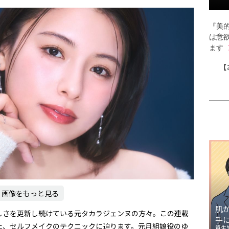
『美的
は意
ます
【
画像をもっと見る
肌
しさを更新し続けている元タカラジェンヌの方々。この連載
手
た、セルフメイクのテクニックに迫ります。元月組娘役のゆ
資生