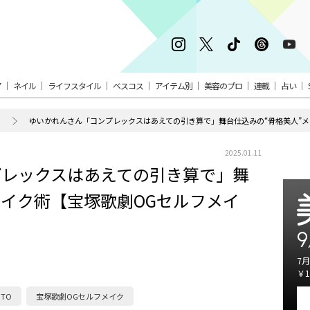
ア
ネイル
ライフスタイル
ベスコス
アイテム別
美容のプロ
連載
占い
ゆいかれんさん「コンプレックスはあえての引き算で」舞台仕込みの“骨格美人”メ
2025.01.11
プレックスはあえての引き算で」舞
メイク術【宝塚歌劇OGセルフメイ
9
7月
￥1
TO
宝塚歌劇OGセルフメイク