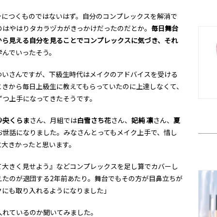
身につくものではないはず。自分のコンプレックスを解消で
のはやはりタカラヅカがきっかけだったのだとか。
毎日舞台
から見える自分を見ることでコンプレックスに気づき、それ
学んでいったそう。
ゆいさんですが、下級生時代はメイクのアドバイスを受ける
ときから毎日上級生に教えてもらっていたのに上達しなくて、
ずつ上手になってきたそうです。
沙央くらま
さん、月組では
白雪さち花
さん、
妃純 凛
さん、
夏
お世話になりました。みなさんとってもメイク上手で、惜し
に大きかったと思います。
て大きく見せよう』などコンプレックスを足し算でカバーし
えたのが退団する2年前あたり。舞台でもその方が目鼻立ちが
クにも取り入れるようになりました」
入れているのか聞いてみました。