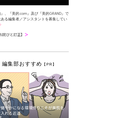
』、『美的.com』及び『美的GRAND』で
欲ある編集者／アシスタントを募集してい
お詫びと訂正】
＞
編集部おすすめ
【PR】
が健やかになる環境作りこそが美肌を
に入れる近道
堂