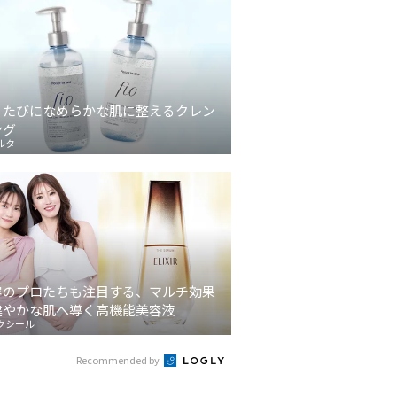
うたびになめらかな肌に整えるクレン
ング
ルタ
容のプロたちも注目する、マルチ効果
健やかな肌へ導く高機能美容液
クシール
Recommended by