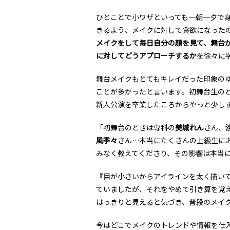
ひとことで小ワザといっても一朝一夕で
きるよう、メイクに対して貪欲になった
メイクをして毎日自分の顔を見て、舞台
に対してどうアプローチするか
を徐々に
舞台メイクもとてもキレイだった印象の
ことが多かったと言います。初舞台生の
新人公演を卒業したころからやっと少し
「初舞台のときは専科の
美城れん
さん、
風季々
さん…本当にたくさんの上級生に
みなく教えてくださり、その影響は本当
『目が小さいからアイラインを太く描い
ていましたが、それをやめて引き算を覚
はっきりと見えると気づき、普段のメイ
今はどこでメイクのトレンドや情報を仕