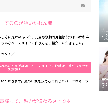
ーするのがゆいかれん流
洗
ジ
らしさに定評のあった、元宝塚歌劇団月組娘役の
ゆいかれん
リベ
ュラルなベースメイクの作り方をご紹介いただきました。
ェック！／
ルベ冬だと最近判明」ベースメイクの秘訣は…薄づき＆ツヤ
を意識
美
ていただきます。顔の印象を決めるこれらのパーツのキーワ
で
エリ
意識して、魅力が伝わるメイクを」