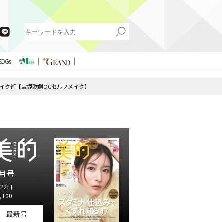
SDGs
イク術【宝塚歌劇OGセルフメイク】
月号
22日
,100
最新号