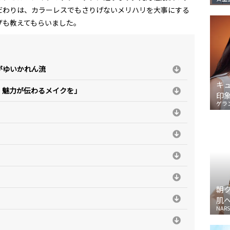
だわりは、カラーレスでもさりげないメリハリを大事にする
ザも教えてもらいました。
がゆいかれん流
キ
、魅力が伝わるメイクを」
印
ゲラ
朝
肌
NARS