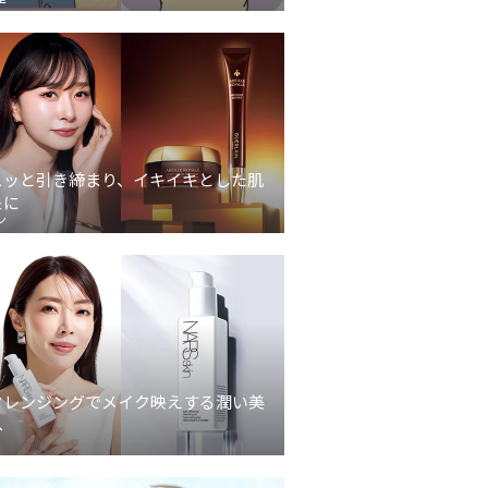
ュッと引き締まり、イキイキとした肌
象に
ン
クレンジングでメイク映えする潤い美
へ