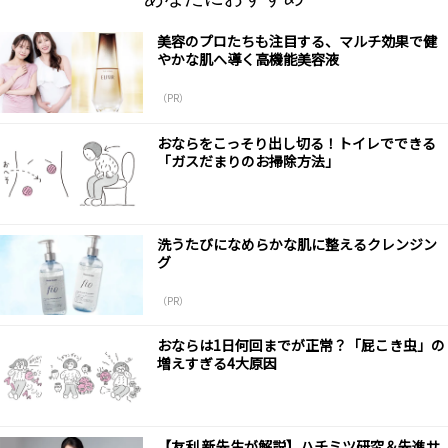
美容のプロたちも注目する、マルチ効果で健
やかな肌へ導く高機能美容液
（PR）
おならをこっそり出し切る！トイレでできる
「ガスだまりのお掃除方法」
洗うたびになめらかな肌に整えるクレンジン
グ
（PR）
おならは1日何回までが正常？「屁こき虫」の
増えすぎる4大原因
【友利 新先生が解説】ハチミツ研究＆先進サ