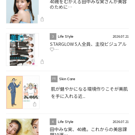
40歳をむかえる田中みな実さんが美容
のために…
2026.07.21
3
Life Style
STARGLOW 5人全員、主役ビジュアル
♡…
Skin Care
肌が健やかになる環境作りこそが美肌
を手に入れる近...
2026.07.21
4
Life Style
田中みな実、40歳。これからの美容課
題10選…