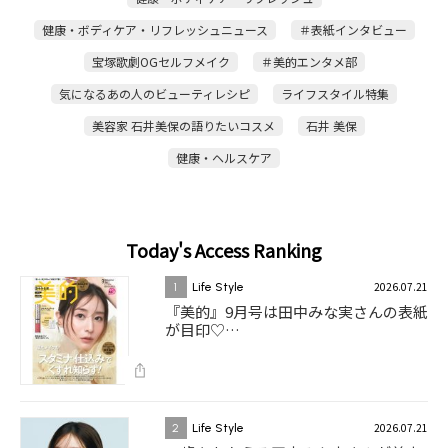
健康・ボディケア・リフレッシュニュース
＃表紙インタビュー
宝塚歌劇OGセルフメイク
＃美的エンタメ部
気になるあの人のビューティレシピ
ライフスタイル特集
美容家 石井美保の語りたいコスメ
石井 美保
健康・ヘルスケア
Today's Access Ranking
2026.07.21
1
Life Style
『美的』9月号は田中みな実さんの表紙
が目印♡…
2026.07.21
2
Life Style