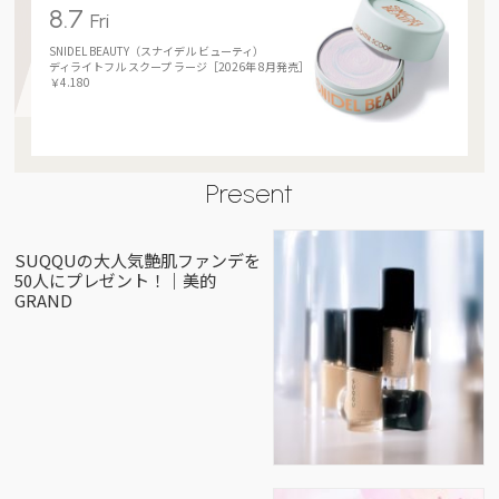
8.7
Fri
SNIDEL BEAUTY（スナイデル ビューティ）
ディライトフル スクープ ラージ［2026年 8月発売］
￥4.180
Present
SUQQUの大人気艶肌ファンデを
50人にプレゼント！｜美的
GRAND