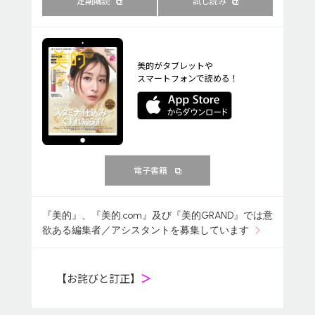
定期購読
試し読み
美的がタブレットや
スマートフォンで読める！
電子書籍
『美的』、『美的.com』及び『美的GRAND』では意
欲ある編集者／アシスタントを募集しています
【お詫びと訂正】
＞