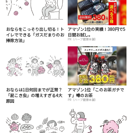
おならをこっそり出し切る！ト
アマゾン1位の実績！380円で5
イレでできる「ガスだまりのお
日間お試し。
PR（ハーブ健康本舗）
掃除方法」
おならは1日何回までが正常？
アマゾン1位「このお茶ガチで
「屁こき虫」の増えすぎる4大
す」噂のお茶
PR（ハーブ健康本舗）
原因