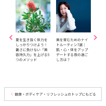
低下
夏を生き抜く体力を
美を育むためのナイ
今日
ンタ
しっかりつけよう！
トルーティン7選｜
血糖
をコ
暑さに負けない「美
肌・心・体をアップ
【睡
方法
容持久力」を上げる5
デートする夜の過ご
の理
「経
つのメソッド
し方は？
デト
セリ
健康・ボディケア・リフレッシュのトップにもどる