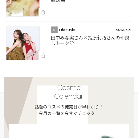
2026.07.21
5
Life Style
田中みな実さん×指原莉乃さんの仲良
しトーク♡…
Cosme
Calendar
話題のコスメの発売日が早わかり！
今月の一覧を今すぐチェック！