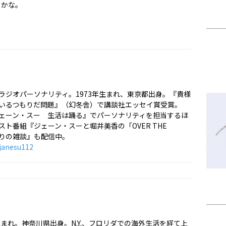
とかな。
ラジオパーソナリティ。1973年生まれ、東京都出身。『貴様
いるつもりだ問題』（幻冬舎）で講談社エッセイ賞受賞。
ジェーン・スー 生活は踊る』でパーソナリティを担当するほ
スト番組『ジェーン・スーと堀井美香の「OVER THE
なりの雑談』も配信中。
janesu112
生まれ。神奈川県出身。N.Y.、フロリダでの海外生活を経て上