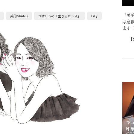
『美的
美的GRAND
作家LiLyの「生きるセンス」
LiLy
は意
ます
【
キ
印
ゲラ