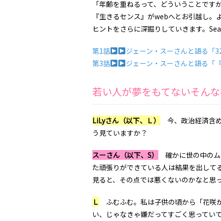
「年齢を重ねるって、どういうことですか
『生きるセンス』がwebへとお引越し。
ヒントをさらに深掘りしていきます。Sea
第1話
ジェーン・スーさんと語る「3
第3話
ジェーン・スーさんと語る「『Th
若い人が夢をもてないそんな
LiLyさん（以下、Ｌ）
今、政治経済含め
う見ていますか？
スーさん（以下、S）
確かに世の中のム
た頑張りができている人は結果を出して
見ると、その点では悪くないのかなと思
Ｌ
ふむふむ。私は子供の頃から「花咲か
い、じゃなきゃ嫌だってすごく思ってい