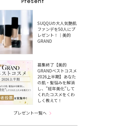
Present
SUQQUの大人気艶肌
ファンデを50人にプ
レゼント！｜美的
GRAND
募集終了【美的
GRANDベストコスメ
2026上半期】あなた
の肌・髪悩みを解消
し、”経年美化”して
くれたコスメをくわ
しく教えて！
プレゼント一覧へ