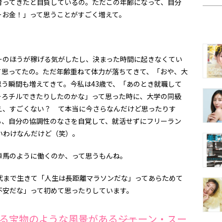
ってきたと自負しているの。ただこの年齢になって、自分
ーお金！」って思うことがすごく増えて。
のほうが稼げる気がしたし、決まった時間に起きなくてい
て思ってたの。ただ年齢重ねて体力が落ちてきて、「おや、大
う瞬間も増えてきて。今私は43歳で、「あのとき就職して
そろチルできたりしたのかな」って思った時に、大学の同級
え、すごくない？ て本当に今さらなんだけど思ったりす
ら、自分の協調性のなさを自覚して、就活せずにフリーラン
いわけなんだけど（笑）。
馬のように働くのか、って思うもんね。
代まで生きて「人生は長距離マラソンだな」ってあらためて
不安だな」って初めて思ったりしています。
る宝物のような風景がある――ジェーン・スー