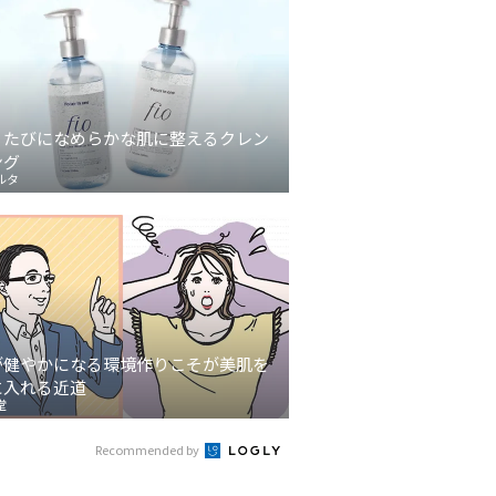
うたびになめらかな肌に整えるクレン
ング
ルタ
が健やかになる環境作りこそが美肌を
に入れる近道
堂
Recommended by