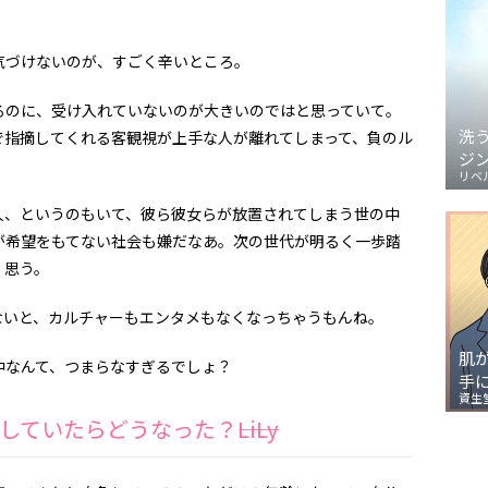
。
づけないのが、すごく辛いところ。
のに、受け入れていないのが大きいのではと思っていて。
洗
で指摘してくれる客観視が上手な人が離れてしまって、負のル
ジ
リベ
、というのもいて、彼ら彼女らが放置されてしまう世の中
が希望をもてない社会も嫌だなあ。次の世代が明るく一歩踏
く思う。
いと、カルチャーもエンタメもなくなっちゃうもんね。
肌
なんて、つまらなすぎるでしょ？
手
資生
いたらどうなった？――LiLy