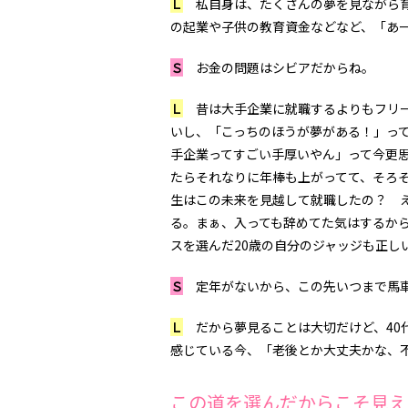
Ｌ
私自身は、たくさんの夢を見ながら育
の起業や子供の教育資金などなど、「あ
Ｓ
お金の問題はシビアだからね。
Ｌ
昔は大手企業に就職するよりもフリー
いし、「こっちのほうが夢がある！」っ
手企業ってすごい手厚いやん」って今更思
たらそれなりに年棒も上がってて、そろ
生はこの未来を見越して就職したの？ 
る。まぁ、入っても辞めてた気はするか
スを選んだ20歳の自分のジャッジも正し
Ｓ
定年がないから、この先いつまで馬車
Ｌ
だから夢見ることは大切だけど、40
感じている今、「老後とか大丈夫かな、
この道を選んだからこそ見え