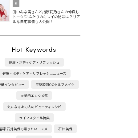
5
田中みな実さん×指原莉乃さんの仲良し
トーク♡ ふたりのキレイの秘訣は？リア
ルな自宅事情も大公開！
Hot Keywords
健康・ボディケア・リフレッシュ
健康・ボディケア・リフレッシュニュース
表紙インタビュー
宝塚歌劇OGセルフメイク
＃美的エンタメ部
気になるあの人のビューティレシピ
ライフスタイル特集
容家 石井美保の語りたいコスメ
石井 美保