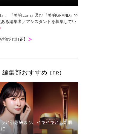
』、『美的.com』及び『美的GRAND』で
欲ある編集者／アシスタントを募集してい
お詫びと訂正】
＞
編集部おすすめ
【PR】
ュッと引き締まり、イキイキとした肌
象に
ン