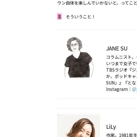
ウン自体を楽しんでいかないと、ってこ
Ｓ
そういうこと！
JANE SU
コラムニスト、
いつまで女子で
TBSラジオ『
か、ポッドキャ
SUN」』『と
Instagram：
@
LiLy
作家。1981年