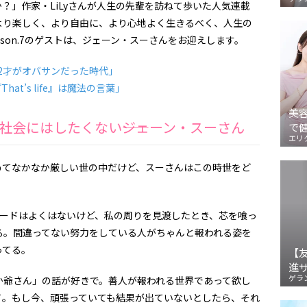
？」作家・LiLyさんが人生の先輩を訪ねて歩いた人気連載
より楽しく、より自由に、より心地よく生きるべく、人生の
son.7のゲストは、ジェーン・スーさんをお迎えします。
2才がオバサンだった時代」
at’s life』は魔法の言葉」
美
社会にはしたくない――ジェーン・スーさん
で
エリ
てなかなか厳しい世の中だけど、スーさんはこの時世をど
ードはよくはないけど、私の周りを見渡したとき、芯を喰っ
る。間違ってない努力をしている人がちゃんと報われる姿を
ってる。
【
進
ゲラ
爺さん」の話が好きで。善人が報われる世界であって欲し
て。もし今、頑張っていても結果が出ていないとしたら、それ