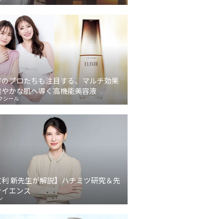
容のプロたちも注目する、マルチ効果
健やかな肌へ導く高機能美容液
クシール
友利 新先生が解説】ハチミツ研究＆先
サイエンス
ン