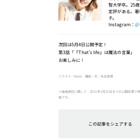
智大学卒。25
定評がある。著書
チ。
Instagram：
@l
次回は5月4日公開予定！
第3話「『That’s life』は魔法の言葉」
お楽しみに！
イラスト／ekore 構成・文／本庄真穂
※価格表記に関して：2021年3月31日までの公開記事で
格です。
この記事をシェアする