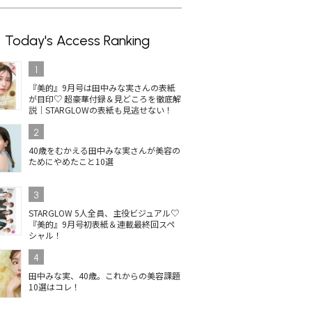
Today's Access Ranking
1
『美的』9月号は田中みな実さんの表紙
が目印♡ 超豪華付録＆見どころを徹底解
説｜STARGLOWの表紙も見逃せない！
2
40歳をむかえる田中みな実さんが美容の
ためにやめたこと10選
3
STARGLOW 5人全員、主役ビジュアル♡
『美的』9月号初表紙＆連載最終回スペ
シャル！
4
田中みな実、40歳。これからの美容課題
10選はコレ！