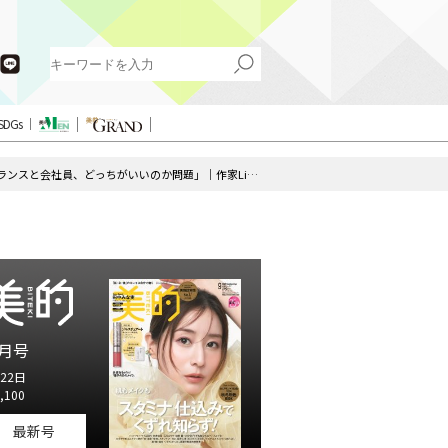
SDGs
ジェーン・スーさんと語る「フリーランスと会社員、どっちがいいのか問題」｜作家LiLy対談連載「生きるセンス Season.7」第2話
月号
22日
,100
最新号