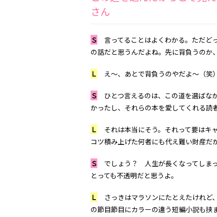
さん
Ｓ
言ってることはよくわかる。ただどっ
の話だと思うんだよね。先に背負うのか
Ｌ
え〜、あとで背負うのやだよ〜（笑
Ｓ
ひとつ言えるのは、この道を選ばなかっ
かったし、それらの本を愛してくれる読
Ｌ
それは本当にそう。それって要はキャ
コツ積み上げた何者にも代え難い財産だ
Ｓ
でしょう？ 人生が長くなってしまっ
とっても不透明だと思うよ。
Ｌ
さっきはマラソンにたとえたけれど、
の節目節目にカラーの違う短編小説も挟