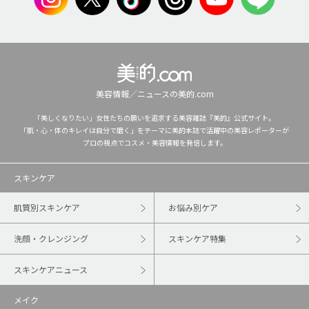
美容情報／ニュースの美的.com
「美しくなりたい」女性たちの願いを追求する美容雑誌『美的』公式サイト。
「肌・心・体のキレイは自分で磨く」をテーマに美的本誌で活躍中の美容レポーターが
プロの視点でコスメ・美容情報を発信します。
スキンケア
肌質別スキンケア
お悩み別ケア
洗顔・クレンジング
スキンケア特集
スキンケアニュース
メイク