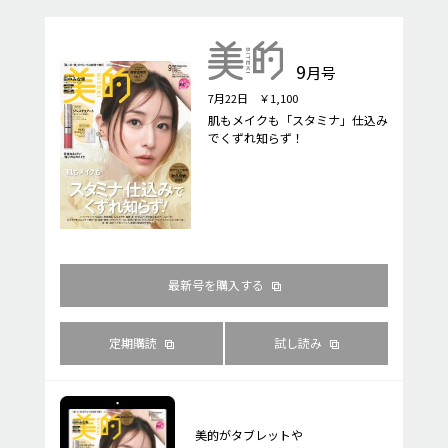
9
月号
7月22日 ￥1,100
肌もメイクも「スタミナ」仕込み
でくずれ知らず！
最新号を購入する
定期購読
試し読み
美的がタブレットや