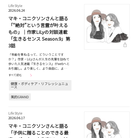
Life Style
2026.06.24
マキ・コニクソンさんと語る
「“絶対”という言霊が叶える
もの」｜作家LiLyの対談連載
「生きるセンス Season.9」第
3話
「年齢を重ねるって、どういうことです
か？」作家・LiLyさんが人生の先輩を訪ねて
歩いた人気連載『生きるセンス』がwebへと
お引越し。より楽しく、より自由に、よ…
すべて読む
健康・ボディケア・リフレッシュニュ
ース
美的GRAND
Life Style
2026.06.17
マキ・コニクソンさんと語る
「子供に贈ることのできる最