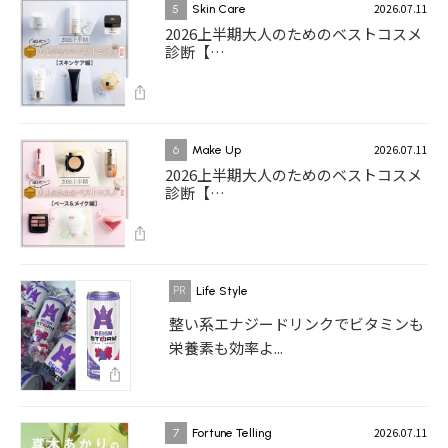
2026.07.11
5
Skin Care
2026上半期大人のためのベストコスメ
診断【…
2026.07.11
6
Make Up
2026上半期大人のためのベストコスメ
診断【…
Life Style
整い系エナジードリンクでビタミンも
栄養素も効率よ...
2026.07.11
7
Fortune Telling