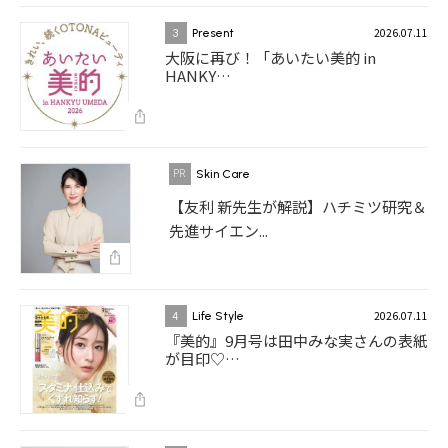
2026.07.11
3
Present
大阪に再び！「あいたい美的 in
HANKY…
Skin Care
【友利 新先生が解説】ハチミツ研究＆
先進サイエン...
2026.07.11
4
Life Style
『美的』9月号は田中みな実さんの表紙
が目印♡…