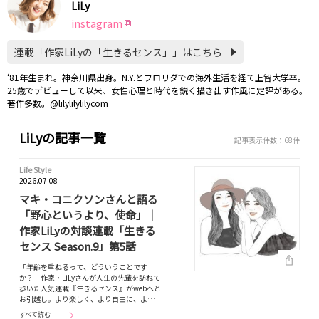
LiLy
instagram
連載「作家LiLyの「生きるセンス」」はこちら
‘81年生まれ。神奈川県出身。N.Y.とフロリダでの海外生活を経て上智大学卒。
25歳でデビューして以来、女性心理と時代を鋭く描き出す作風に定評がある。
著作多数。@lilylilylilycom
LiLyの記事一覧
記事表示件数：68件
Life Style
2026.07.08
マキ・コニクソンさんと語る
「野心というより、使命」｜
作家LiLyの対談連載「生きる
センス Season.9」第5話
「年齢を重ねるって、どういうことです
か？」作家・LiLyさんが人生の先輩を訪ねて
歩いた人気連載『生きるセンス』がwebへと
お引越し。より楽しく、より自由に、よ…
すべて読む