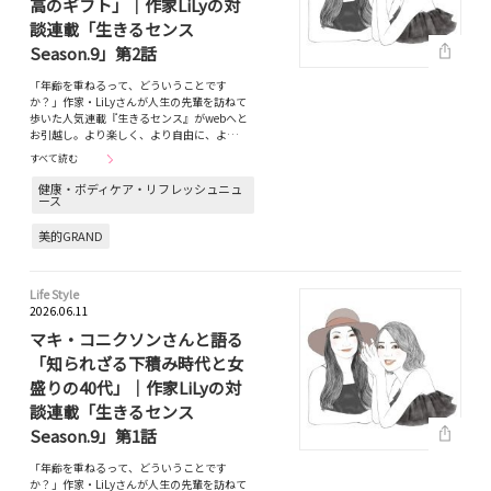
高のギフト」｜作家LiLyの対
談連載「生きるセンス
Season.9」第2話
「年齢を重ねるって、どういうことです
か？」作家・LiLyさんが人生の先輩を訪ねて
歩いた人気連載『生きるセンス』がwebへと
お引越し。より楽しく、より自由に、よ…
すべて読む
健康・ボディケア・リフレッシュニュ
ース
美的GRAND
Life Style
2026.06.11
マキ・コニクソンさんと語る
「知られざる下積み時代と女
盛りの40代」｜作家LiLyの対
談連載「生きるセンス
Season.9」第1話
「年齢を重ねるって、どういうことです
か？」作家・LiLyさんが人生の先輩を訪ねて