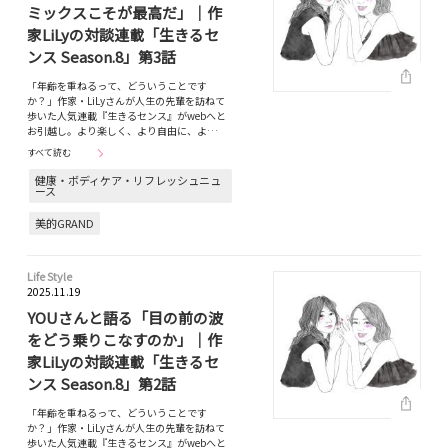
ミックスこそが最高だ」｜作
家LiLyの対談連載「生きるセ
ンス Season.8」第3話
「年齢を重ねるって、どういうことです
か？」作家・LiLyさんが人生の先輩を訪ねて
歩いた人気連載『生きるセンス』がwebへと
お引越し。より楽しく、より自由に、よ…
すべて読む
健康・ボディケア・リフレッシュニュ
ース
美的GRAND
Life Style
2025.11.19
YOUさんと語る「目の前の波
をどう乗りこなすのか」｜作
家LiLyの対談連載「生きるセ
ンス Season.8」第2話
「年齢を重ねるって、どういうことです
か？」作家・LiLyさんが人生の先輩を訪ねて
歩いた人気連載『生きるセンス』がwebへと