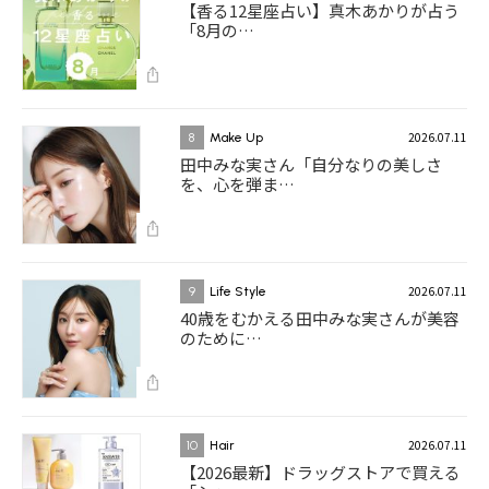
【香る12星座占い】真木あかりが占う
「8月の…
2026.07.11
8
Make Up
田中みな実さん「自分なりの美しさ
を、心を弾ま…
2026.07.11
9
Life Style
40歳をむかえる田中みな実さんが美容
のために…
2026.07.11
10
Hair
【2026最新】ドラッグストアで買える