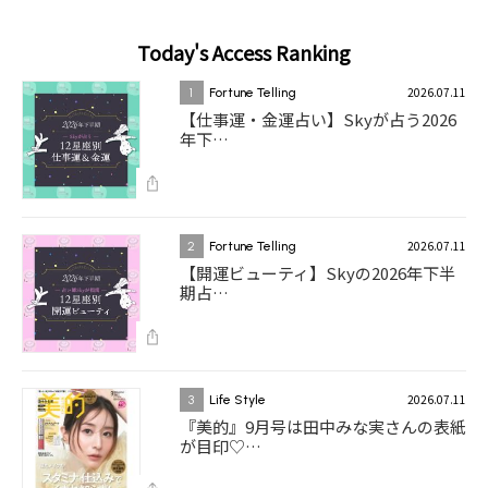
Today's Access Ranking
2026.07.11
1
Fortune Telling
【仕事運・金運占い】Skyが占う2026
年下…
2026.07.11
2
Fortune Telling
【開運ビューティ】Skyの2026年下半
期占…
2026.07.11
3
Life Style
『美的』9月号は田中みな実さんの表紙
が目印♡…