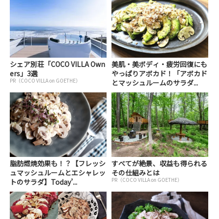
シェア別荘「COCO VILLA Own
美肌・美ボディ・疲労回復にも
ers」3選
やっぱりアボカド！「アボカド
PR（COCO VILLA on GOETHE）
とマッシュルームのサラダ...
脂肪燃焼効果も！？【フレッシ
すべてが絶景、収益も得られる
ュマッシュルームとエシャレッ
その仕組みとは
PR（COCO VILLA on GOETHE）
トのサラダ】Today’...