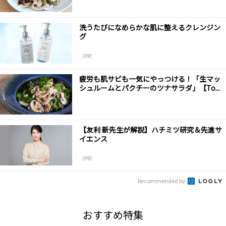
洗うたびになめらかな肌に整えるクレンジン
グ
（PR）
疲労も肌サビも一気にやっつける！「生マッ
シュルームとパクチーのツナサラダ」【To...
【友利 新先生が解説】ハチミツ研究＆先進サ
イエンス
（PR）
Recommended by
おすすめ特集