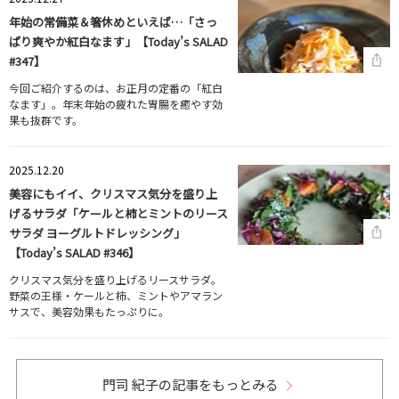
年始の常備菜＆箸休めといえば…「さっ
ぱり爽やか紅白なます」【Today’s SALAD
#347】
今回ご紹介するのは、お正月の定番の「紅白
なます」。年末年始の疲れた胃腸を癒やす効
果も抜群です。
2025.12.20
美容にもイイ、クリスマス気分を盛り上
げるサラダ「ケールと柿とミントのリース
サラダ ヨーグルトドレッシング」
【Today’s SALAD #346】
クリスマス気分を盛り上げるリースサラダ。
野菜の王様・ケールと柿、ミントやアマラン
サスで、美容効果もたっぷりに。
門司 紀子の記事をもっとみる