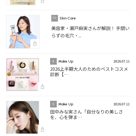
Skin Care
美容家・瀬戸麻実さんが解説！ 手間い
らずの毛穴・...
2026.07.11
4
Make Up
2026上半期大人のためのベストコスメ
診断【…
2026.07.11
5
Make Up
田中みな実さん「自分なりの美しさ
を、心を弾ま…