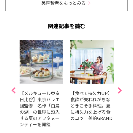
美容賢者をもっとみる
関連記事を読む
うり
【メルキュール東京
【食べて持久力UP】
美肌
で夏
日比谷】東京バレエ
食欲が失われがちな
ラダ
冷や
団監修｜名作「白鳥
ときこそ手料理。夏
トま
サラ
の湖」の世界に没入
に持久力を上げる食
キレ
する夏のアフタヌー
のコツ｜美的GRAND
ンティーを開催