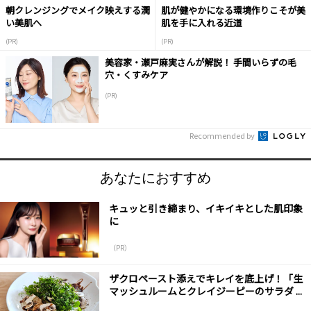
朝クレンジングでメイク映えする潤
肌が健やかになる環境作りこそが美
い美肌へ
肌を手に入れる近道
(PR)
(PR)
美容家・瀬戸麻実さんが解説！ 手間いらずの毛
穴・くすみケア
(PR)
Recommended by
あなたにおすすめ
キュッと引き締まり、イキイキとした肌印象
に
（PR）
ザクロペースト添えでキレイを底上げ！「生
マッシュルームとクレイジーピーのサラダ ...