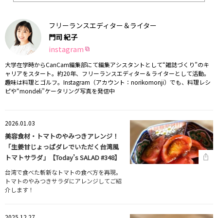
フリーランスエディター＆ライター
門司 紀子
instagram
大学在学時からCanCam編集部にて編集アシスタントとして“雑誌づくり”のキ
ャリアをスタート。約20年、フリーランスエディター＆ライターとして活動。
趣味は料理とゴルフ。Instagram（アカウント：norikomonji）でも、料理レシ
ピや“mondeli”ケータリング写真を発信中
2026.01.03
美容食材・トマトのやみつきアレンジ！
「生姜甘じょっぱダレでいただく台湾風
トマトサラダ」【Today’s SALAD #348】
台湾で食べた斬新なトマトの食べ方を再現。
トマトのやみつきサラダにアレンジしてご紹
介します！
2025.12.27