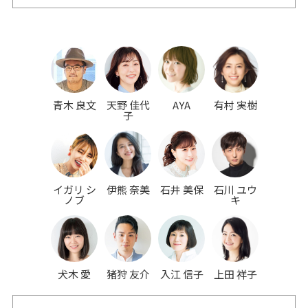
青木 良文
天野 佳代
AYA
有村 実樹
子
イガリ シ
伊熊 奈美
石井 美保
石川 ユウ
ノブ
キ
犬木 愛
猪狩 友介
入江 信子
上田 祥子