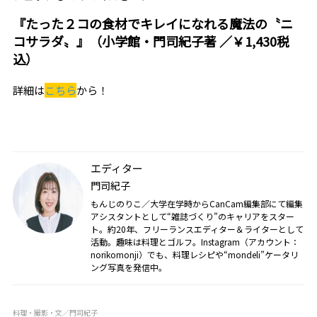
『たった２コの食材でキレイになれる魔法の〝ニ
コサラダ〟』（小学館・門司紀子著 ／￥1,430税
込）
詳細は
こちら
から！
エディター
門司紀子
もんじのりこ／大学在学時からCanCam編集部にて編集
アシスタントとして“雑誌づくり”のキャリアをスター
ト。約20年、フリーランスエディター＆ライターとして
活動。趣味は料理とゴルフ。Instagram（アカウント：
norikomonji）でも、料理レシピや“mondeli”ケータリ
ング写真を発信中。
料理・撮影・文／門司紀子