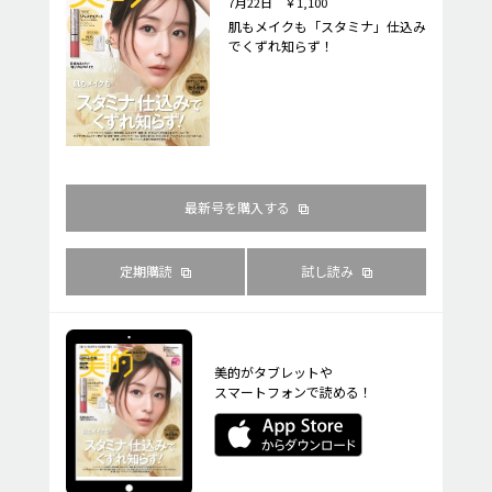
7月22日 ￥1,100
肌もメイクも「スタミナ」仕込み
でくずれ知らず！
最新号を購入する
定期購読
試し読み
美的がタブレットや
スマートフォンで読める！