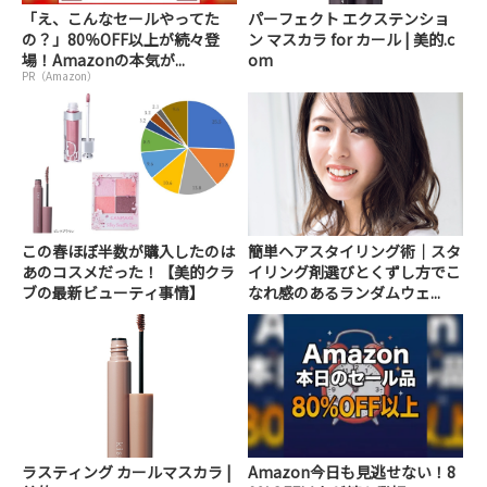
「え、こんなセールやってた
パーフェクト エクステンショ
の？」80％OFF以上が続々登
ン マスカラ for カール | 美的.c
場！Amazonの本気が...
om
PR（Amazon）
この春ほぼ半数が購入したのは
簡単ヘアスタイリング術｜スタ
あのコスメだった！【美的クラ
イリング剤選びとくずし方でこ
ブの最新ビューティ事情】
なれ感のあるランダムウェ...
ラスティング カールマスカラ |
Amazon今日も見逃せない！8