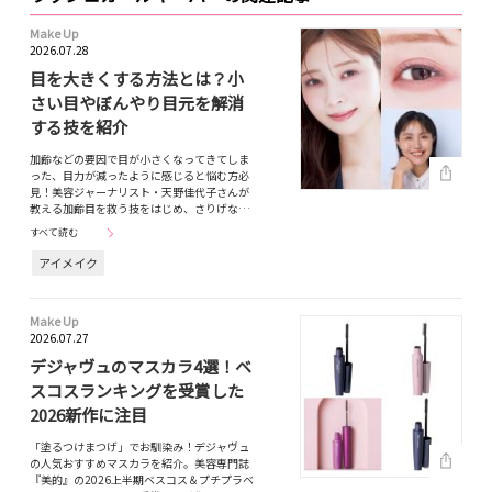
Make Up
2026.07.28
目を大きくする方法とは？小
さい目やぼんやり目元を解消
する技を紹介
加齢などの要因で目が小さくなってきてしま
った、目力が減ったように感じると悩む方必
見！美容ジャーナリスト・天野佳代子さんが
教える加齢目を救う技をはじめ、さりげな…
すべて読む
アイメイク
Make Up
2026.07.27
デジャヴュのマスカラ4選！ベ
スコスランキングを受賞した
2026新作に注目
「塗るつけまつげ」でお馴染み！デジャヴュ
の人気おすすめマスカラを紹介。美容専門誌
『美的』の2026上半期ベスコス＆プチプラベ