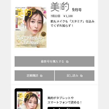
9
月号
7月22日 ￥1,100
肌もメイクも「スタミナ」仕込み
でくずれ知らず！
最新号を購入する
定期購読
試し読み
美的がタブレットや
スマートフォンで読める！