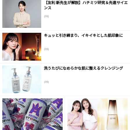
【友利 新先生が解説】ハチミツ研究＆先進サイエ
ンス
(PR)
キュッと引き締まり、イキイキとした肌印象に
(PR)
洗うたびになめらかな肌に整えるクレンジング
(PR)