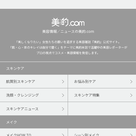
美容情報／ニュースの美的.com
「美しくなりたい」女性たちの願いを追求する美容雑誌『美的』公式サイト。
「肌・心・体のキレイは自分で磨く」をテーマに美的本誌で活躍中の美容レポーターが
プロの視点でコスメ・美容情報を発信します。
スキンケア
肌質別スキンケア
お悩み別ケア
洗顔・クレンジング
スキンケア特集
スキンケアニュース
メイク
メイクHOW TO
シーン別メイク