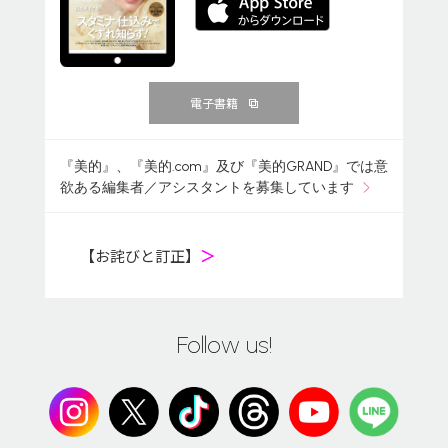
電子書籍
『美的』、『美的.com』及び『美的GRAND』では意
欲ある編集者／アシスタントを募集しています
【お詫びと訂正】
＞
Follow us!