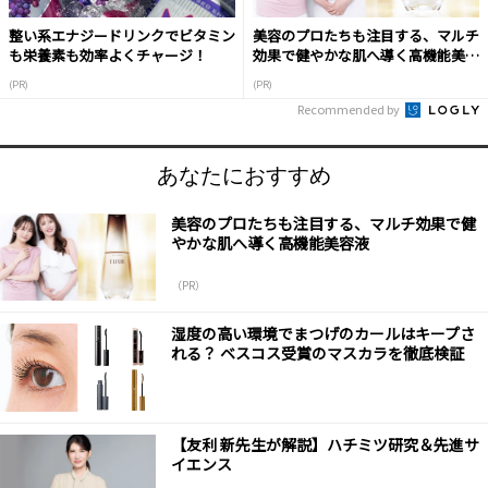
整い系エナジードリンクでビタミン
美容のプロたちも注目する、マルチ
も栄養素も効率よくチャージ！
効果で健やかな肌へ導く高機能美容
液
(PR)
(PR)
Recommended by
あなたにおすすめ
美容のプロたちも注目する、マルチ効果で健
やかな肌へ導く高機能美容液
（PR）
湿度の高い環境でまつげのカールはキープさ
れる？ ベスコス受賞のマスカラを徹底検証
【友利 新先生が解説】ハチミツ研究＆先進サ
イエンス