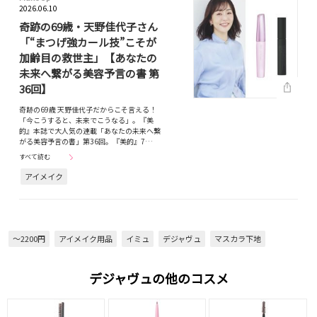
2026.06.10
奇跡の69歳・天野佳代子さん
「“まつげ強カール技”こそが
加齢目の救世主」【あなたの
未来へ繋がる美容予言の書 第
36回】
奇跡の69歳 天野佳代子だからこそ言える！
「今こうすると、未来でこうなる」。『美
的』本誌で大人気の連載「あなたの未来へ繋
がる美容予言の書」第36回。『美的』7…
すべて読む
アイメイク
～2200円
アイメイク用品
イミュ
デジャヴュ
マスカラ下地
デジャヴュの他のコスメ