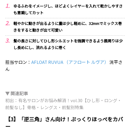
ゆるふわをイメージし、ほどよくレイヤーを入れて乾かしやすさ
も意識してカット
軽やかに動きが出るように量は少し軽めに、32mmでミックス巻
きをすると動きが出て可愛い
髪の長さに対してひし形シルエットを強調できるよう顔周りは少
し長めにし、流れるように巻く
担当サロン：
AFLOAT RUVUA （アフロート ルヴア）
洸平さ
ん
▼ 関連記事
初出：有名サロンがお悩み解消！vol.30【ひし形・ロング・
前髪なし】骨格・レングス・前髪別特集
【3】「逆三角」さん向け！ぷっくりほっぺをカバ
ー