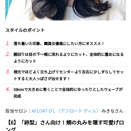
スタイルのポイント
落ち着いた印象、韓国女優風にしたい方にオススメ！
顔回りは目の下～頬に流れるようにカット、全体的に重めになる
ようにカット
根元でほどよく立ち上げてセンターより左右に少しずらしてセッ
トすると大人っぽさが出せます！
38mmで大きめに巻くことで全体的にゆったりとしたウェーブが
完成
担当サロン：
AFLOAT D’L （アフロート ディル）
みきなさん
【6】「卵型」さん向け！頬の丸みを隠す可愛げロ
ング