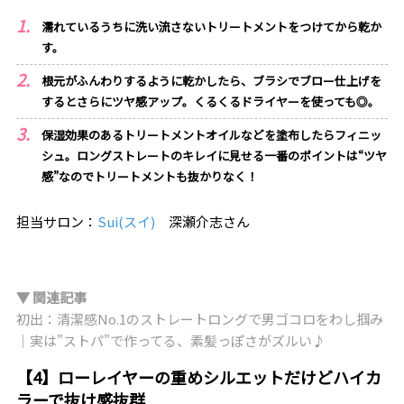
濡れているうちに洗い流さないトリートメントをつけてから乾か
す。
根元がふんわりするように乾かしたら、ブラシでブロー仕上げを
するとさらにツヤ感アップ。くるくるドライヤーを使っても◎。
保湿効果のあるトリートメントオイルなどを塗布したらフィニッ
シュ。ロングストレートのキレイに見せる一番のポイントは“ツヤ
感”なのでトリートメントも抜かりなく！
担当サロン：
Sui(スイ)
深瀬介志さん
▼ 関連記事
初出：清潔感No.1のストレートロングで男ゴコロをわし掴み
｜実は"ストパ"で作ってる、素髪っぽさがズルい♪
【4】ローレイヤーの重めシルエットだけどハイカ
ラーで抜け感抜群