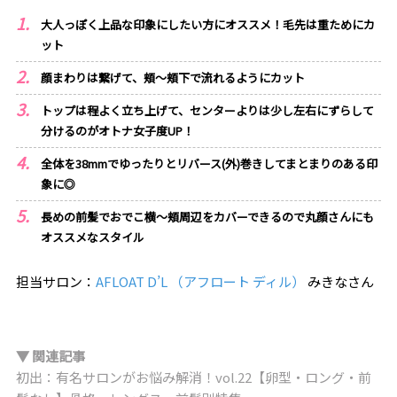
大人っぽく上品な印象にしたい方にオススメ！毛先は重ためにカ
ット
顔まわりは繋げて、頬～頬下で流れるようにカット
トップは程よく立ち上げて、センターよりは少し左右にずらして
分けるのがオトナ女子度UP！
全体を38mmでゆったりとリバース(外)巻きしてまとまりのある印
象に◎
長めの前髪でおでこ横～頬周辺をカバーできるので丸顔さんにも
オススメなスタイル
担当サロン：
AFLOAT D’L （アフロート ディル）
みきなさん
▼ 関連記事
初出：有名サロンがお悩み解消！vol.22【卵型・ロング・前