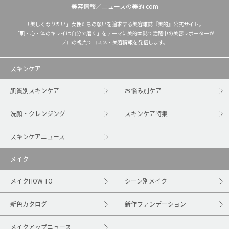
美容情報／ニュースの美的.com
「美しくなりたい」女性たちの願いを追求する美容雑誌『美的』公式サイト。
「肌・心・体のキレイは自分で磨く」をテーマに美的本誌で活躍中の美容レポーターが
プロの視点でコスメ・美容情報を発信します。
スキンケア
肌質別スキンケア
お悩み別ケア
洗顔・クレンジング
スキンケア特集
スキンケアニュース
メイク
メイクHOW TO
シーン別メイク
新色カタログ
新作ファンデーション
メイクアップニュース