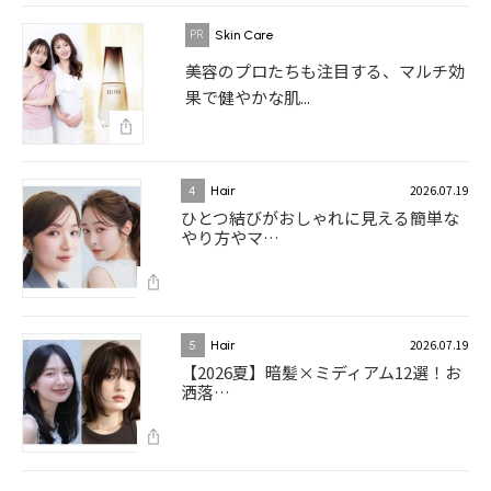
Skin Care
美容のプロたちも注目する、マルチ効
果で健やかな肌...
2026.07.19
4
Hair
ひとつ結びがおしゃれに見える簡単な
やり方やマ…
2026.07.19
5
Hair
【2026夏】暗髪×ミディアム12選！お
洒落…