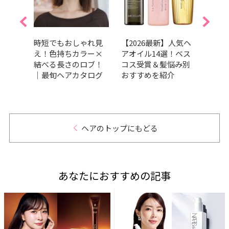
くせ
時短でもおしゃれ見
【2026最新】人気ヘ
【20
すす
え！色持ちカラー×
アオイル14選！ベス
ブの
13
結べる長さのロブ！
コス受賞＆髪悩み別
も垢
賞か
｜最旬ヘアカタログ
おすすめを紹介
を紹
ヘアのトップにもどる
あなたにおすすめの記事