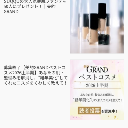
SUQQUの大人気艶肌ファンデを
50人にプレゼント！｜美的
GRAND
募集終了【美的GRANDベストコ
スメ2026上半期】あなたの肌・
髪悩みを解消し、”経年美化”して
くれたコスメをくわしく教えて！