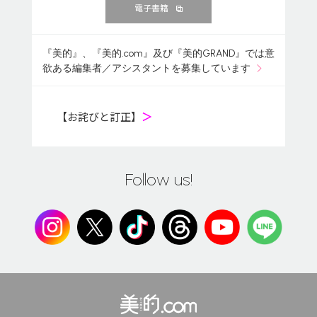
電子書籍
『美的』、『美的.com』及び『美的GRAND』では意
欲ある編集者／アシスタントを募集しています
【お詫びと訂正】
＞
Follow us!