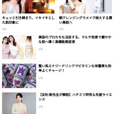
キュッと引き締まり、イキイキとし
朝クレンジングでメイク映えする潤
た肌印象に
い美肌へ
(PR)
(PR)
美容のプロたちも注目する、マルチ効果で健やか
な肌へ導く高機能美容液
(PR)
整い系エナジードリンクでビタミンも栄養素も効
率よくチャージ！
(PR)
【友利 新先生が解説】ハチミツ研究＆先進サイエ
ンス
(PR)