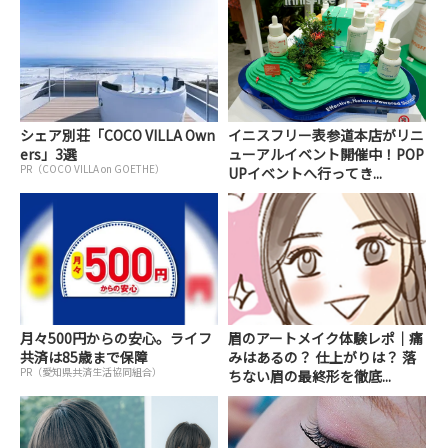
シェア別荘「COCO VILLA Own
イニスフリー表参道本店がリニ
ers」3選
ューアルイベント開催中！POP
PR（COCO VILLA on GOETHE）
UPイベントへ行ってき...
月々500円からの安心。ライフ
眉のアートメイク体験レポ｜痛
共済は85歳まで保障
みはあるの？ 仕上がりは？ 落
PR（愛知県共済生活協同組合）
ちない眉の最終形を徹底...