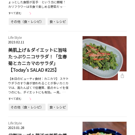
ょっとした食感が苦手…という方に朗報！
カリフラワーは生食で楽しめる野菜だっ…
すべて読む
その他（食・レシピ）
食・レシピ
Life Style
2023.02.11
美肌上げ＆ダイエットに旨味
たっぷりニコサラダ！「生春
菊とカニカマのサラダ」
【Today’s SALAD #225】
【本日のビューティ食材：カニカマ】 スケト
ウダラのすり身が使われることが多いカニカ
マは、高たんぱくで低糖質、肌のキレイを保
つのにも、ダイエットにも有効。一見、…
すべて読む
その他（食・レシピ）
食・レシピ
Life Style
2023.01.28