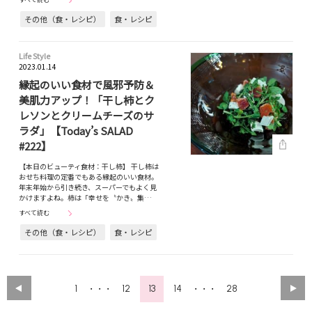
その他（食・レシピ）
食・レシピ
Life Style
2023.01.14
縁起のいい食材で風邪予防＆
美肌力アップ！「干し柿とク
レソンとクリームチーズのサ
ラダ」【Today’s SALAD
#222】
【本日のビューティ食材：干し柿】 干し柿は
おせち料理の定番でもある縁起のいい食材。
年末年始から引き続き、スーパーでもよく見
かけますよね。柿は「幸せを〝かき〟集…
すべて読む
その他（食・レシピ）
食・レシピ
1
12
13
14
28
・・・
・・・