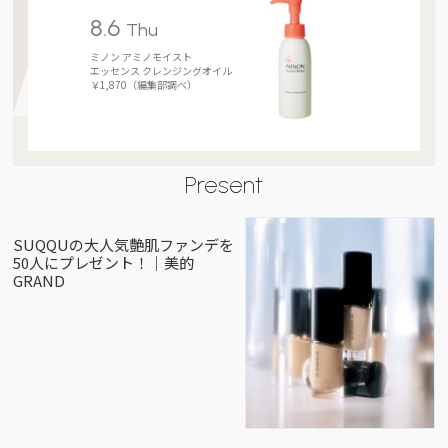
8.6
Thu
ミノン アミノモイスト
エッセンス クレンジングオイル
￥1,870（編集部調べ）
Present
SUQQUの大人気艶肌ファンデを
50人にプレゼント！｜美的
GRAND