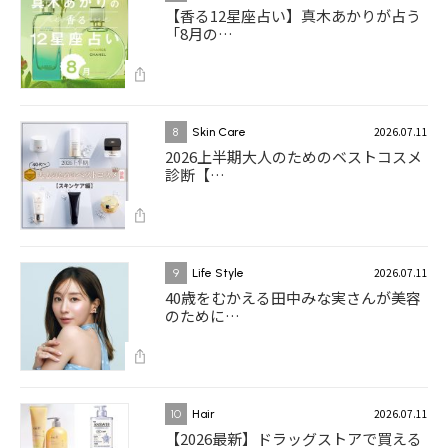
【香る12星座占い】真木あかりが占う
「8月の…
2026.07.11
8
Skin Care
2026上半期大人のためのベストコスメ
診断【…
2026.07.11
9
Life Style
40歳をむかえる田中みな実さんが美容
のために…
2026.07.11
10
Hair
【2026最新】ドラッグストアで買える