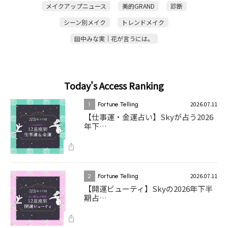
メイクアップニュース
美的GRAND
診断
シーン別メイク
トレンドメイク
田中みな実｜花が言うには。
Today's Access Ranking
2026.07.11
1
Fortune Telling
【仕事運・金運占い】Skyが占う2026
年下…
2026.07.11
2
Fortune Telling
【開運ビューティ】Skyの2026年下半
期占…