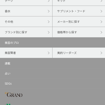
チーク
キット
香水
サプリメント・フード
その他
メーカー別に探す
ブランド別に探す
価格帯から探す
美容のプロ
美容賢者
美的リーダーズ
連載
占い
SDGs