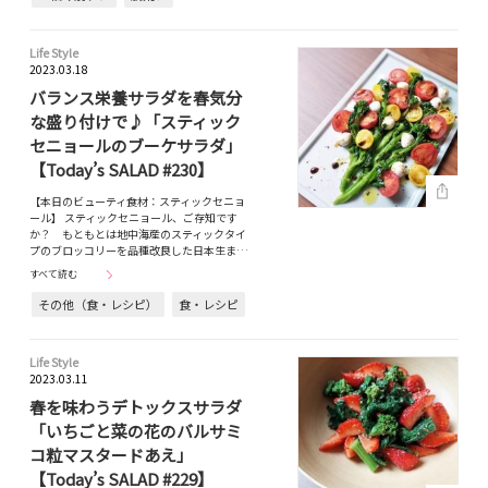
Life Style
2023.03.18
バランス栄養サラダを春気分
な盛り付けで♪「スティック
セニョールのブーケサラダ」
【Today’s SALAD #230】
【本日のビューティ食材：スティックセニョ
ール】 スティックセニョール、ご存知です
か？ もともとは地中海産のスティックタイ
プのブロッコリーを品種改良した日本生ま…
すべて読む
その他（食・レシピ）
食・レシピ
Life Style
2023.03.11
春を味わうデトックスサラダ
「いちごと菜の花のバルサミ
コ粒マスタードあえ」
【Today’s SALAD #229】