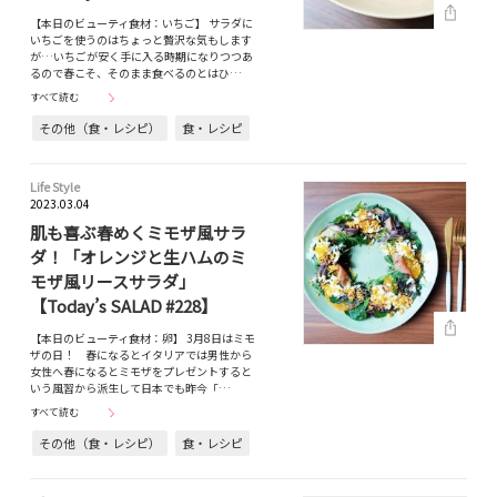
【本日のビューティ食材：いちご】 サラダに
いちごを使うのはちょっと贅沢な気もします
が…いちごが安く手に入る時期になりつつあ
るので春こそ、そのまま食べるのとはひ…
すべて読む
その他（食・レシピ）
食・レシピ
Life Style
2023.03.04
肌も喜ぶ春めくミモザ風サラ
ダ！「オレンジと生ハムのミ
モザ風リースサラダ」
【Today’s SALAD #228】
【本日のビューティ食材：卵】 3月8日はミモ
ザの日！ 春になるとイタリアでは男性から
女性へ春になるとミモザをプレゼントすると
いう風習から派生して日本でも昨今「…
すべて読む
その他（食・レシピ）
食・レシピ