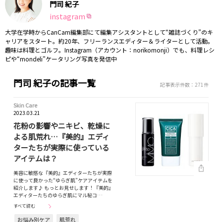
門司 紀子
instagram
大学在学時からCanCam編集部にて編集アシスタントとして“雑誌づくり”のキ
ャリアをスタート。約20年、フリーランスエディター＆ライターとして活動。
趣味は料理とゴルフ。Instagram（アカウント：norikomonji）でも、料理レシ
ピや“mondeli”ケータリング写真を発信中
門司 紀子の記事一覧
記事表示件数：271件
Skin Care
2023.03.21
花粉の影響やニキビ、乾燥に
よる肌荒れ…『美的』エディ
ターたちが実際に使っている
アイテムは？
美容に敏感な『美的』エディターたちが実際
に使って良かった“ゆらぎ肌”ケアアイテムを
紹介します♪ もっとお見せします！『美的』
エディターたちのゆらぎ肌にマル秘コ…
すべて読む
お悩み別ケア
肌荒れ