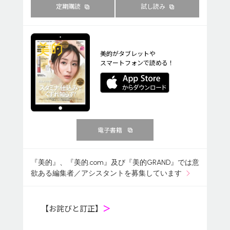
定期購読
試し読み
美的がタブレットや
スマートフォンで読める！
電子書籍
『美的』、『美的.com』及び『美的GRAND』では意
欲ある編集者／アシスタントを募集しています
【お詫びと訂正】
＞