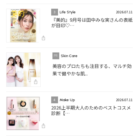
2026.07.11
3
Life Style
『美的』9月号は田中みな実さんの表紙
が目印♡…
Skin Care
美容のプロたちも注目する、マルチ効
果で健やかな肌...
2026.07.11
4
Make Up
2026上半期大人のためのベストコスメ
診断【…