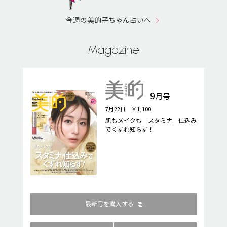
今週の美的子ちゃん占いへ
Magazine
9
月号
7月22日 ￥1,100
肌もメイクも「スタミナ」仕込み
でくずれ知らず！
最新号を購入する