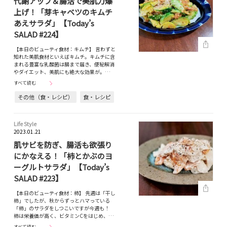
代謝アップ＆腸活で美肌力爆
上げ！「芽キャベツのキムチ
あえサラダ」【Today’s
SALAD #224】
【本日のビューティ食材：キムチ】 言わずと
知れた美肌食材といえばキムチ。キムチに含
まれる豊富な乳酸菌は腸まで届き、便秘解消
やダイエット、美肌にも絶大な効果が。…
すべて読む
その他（食・レシピ）
食・レシピ
Life Style
2023.01.21
肌サビを防ぎ、腸活も欲張り
にかなえる！「柿とかぶのヨ
ーグルトサラダ」【Today’s
SALAD #223】
【本日のビューティ食材：柿】 先週は「干し
柿」でしたが、秋からずっとハマっている
「柿」のサラダをしつこいですが今週も！
柿は栄養価が高く、ビタミンCをはじめ、…
すべて読む