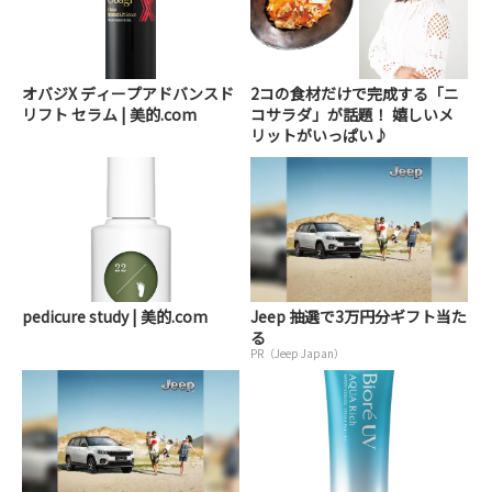
オバジX ディープアドバンスド
2コの食材だけで完成する「ニ
リフト セラム | 美的.com
コサラダ」が話題！ 嬉しいメ
リットがいっぱい♪
pedicure study | 美的.com
Jeep 抽選で3万円分ギフト当た
る
PR（Jeep Japan）