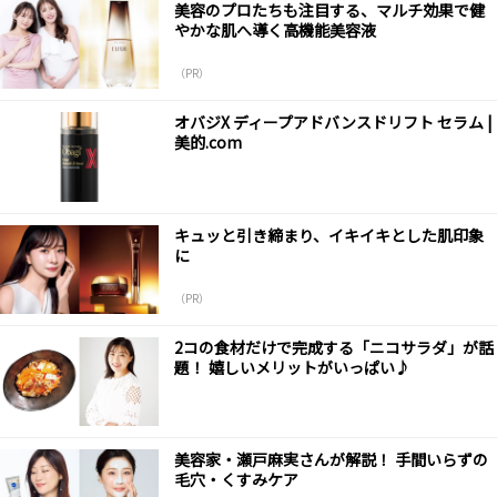
美容のプロたちも注目する、マルチ効果で健
やかな肌へ導く高機能美容液
（PR）
オバジX ディープアドバンスドリフト セラム |
美的.com
キュッと引き締まり、イキイキとした肌印象
に
（PR）
2コの食材だけで完成する「ニコサラダ」が話
題！ 嬉しいメリットがいっぱい♪
美容家・瀬戸麻実さんが解説！ 手間いらずの
毛穴・くすみケア