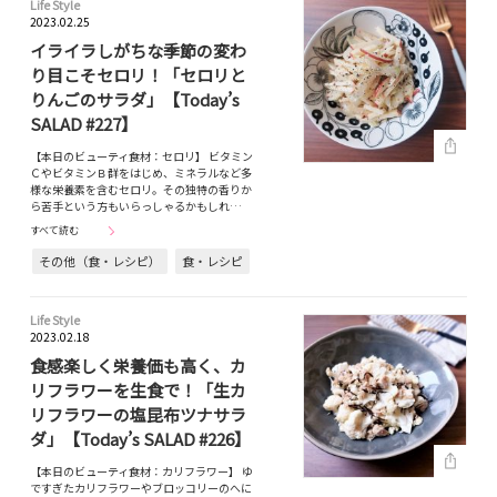
Life Style
2023.02.25
イライラしがちな季節の変わ
り目こそセロリ！「セロリと
りんごのサラダ」【Today’s
SALAD #227】
【本日のビューティ食材：セロリ】 ビタミン
ＣやビタミンＢ群をはじめ、ミネラルなど多
様な栄養素を含むセロリ。その独特の香りか
ら苦手という方もいらっしゃるかもしれ…
すべて読む
その他（食・レシピ）
食・レシピ
Life Style
2023.02.18
食感楽しく栄養価も高く、カ
リフラワーを生食で！「生カ
リフラワーの塩昆布ツナサラ
ダ」【Today’s SALAD #226】
【本日のビューティ食材：カリフラワー】 ゆ
ですぎたカリフラワーやブロッコリーのへに