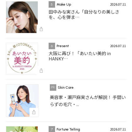
2026.07.11
5
Make Up
田中みな実さん「自分なりの美しさ
を、心を弾ま…
2026.07.11
6
Present
大阪に再び！「あいたい美的 in
HANKY…
Skin Care
美容家・瀬戸麻実さんが解説！ 手間い
らずの毛穴・...
2026.07.11
7
Fortune Telling