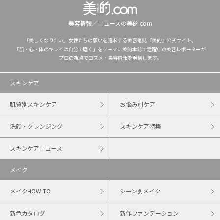
美容情報／ニュースの美的.com
「美しくなりたい」女性たちの願いを追求する美容雑誌『美的』公式サイト。
「肌・心・体のキレイは自分で磨く」をテーマに美的本誌で活躍中の美容レポーターが
プロの視点でコスメ・美容情報を発信します。
スキンケア
肌質別スキンケア
お悩み別ケア
洗顔・クレンジング
スキンケア特集
スキンケアニュース
メイク
メイクHOW TO
シーン別メイク
新色カタログ
新作ファンデーション