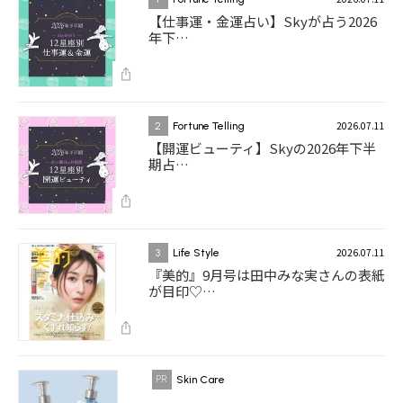
【仕事運・金運占い】Skyが占う2026
年下…
2026.07.11
2
Fortune Telling
【開運ビューティ】Skyの2026年下半
期占…
2026.07.11
3
Life Style
『美的』9月号は田中みな実さんの表紙
が目印♡…
Skin Care