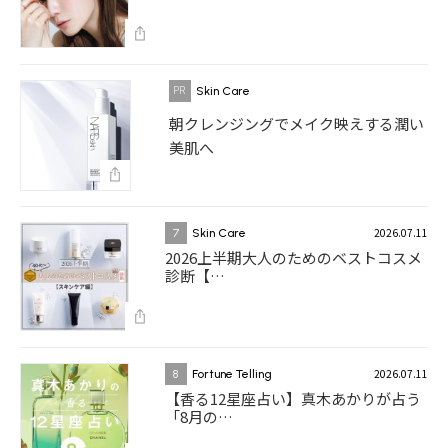
Skin Care
朝クレンジングでメイク映えする潤い
美肌へ
2026.07.11
7
Skin Care
2026上半期大人のためのベストコスメ
診断【…
2026.07.11
8
Fortune Telling
【香る12星座占い】真木あかりが占う
「8月の…