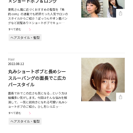
×ショートボブ＆ロング
夏帆さん風に近づくおすすめの髪型を『美
的.com』の連載でも好評だった人気サロンの
スタイルからご紹介！ぱっつんやオン眉バン
グなど前髪あり×ショートボブでキュー…
すべて読む
ヘアスタイル・髪型
Hair
2022.08.12
丸みショートボブと長めシー
スルーバングの面長でこ広カ
バースタイル
面長でおでこの広さも気になる...という方は
結構多い気がします。今回はそんな悩みを解
消して、一気に前向きになれる可愛い丸みシ
ョートボブのご紹介。ひし形シルエッ…
すべて読む
ヘアスタイル・髪型