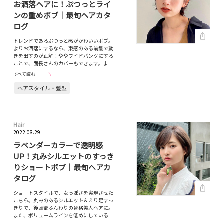
お洒落ヘアに！ぷつっとライ
ンの重めボブ｜最旬ヘアカタ
ログ
トレンドであるぷつっと感がかわいいボブ。
よりお洒落にするなら、束感のある前髪で動
きを出すのが正解！ややワイドバングにする
ことで、面長さんのカバーもできます。ま…
すべて読む
ヘアスタイル・髪型
Hair
2022.08.29
ラベンダーカラーで透明感
UP！丸みシルエットのすっき
りショートボブ｜最旬ヘアカ
タログ
ショートスタイルで、女っぽさを実現させた
こちら。丸みのあるシルエット＆えり足すっ
きりで、後頭部ふんわりの骨格美人ヘアに。
また、ボリュームラインを低めにしている…