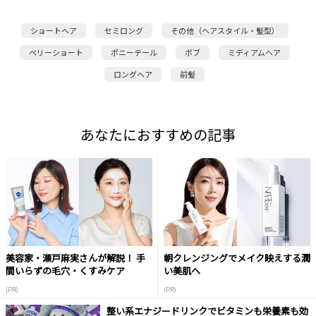
ショートヘア
セミロング
その他（ヘアスタイル・髪型）
ベリーショート
ポニーテール
ボブ
ミディアムヘア
ロングヘア
前髪
あなたにおすすめの記事
美容家・瀬戸麻実さんが解説！ 手
朝クレンジングでメイク映えする潤
間いらずの毛穴・くすみケア
い美肌へ
(PR)
(PR)
整い系エナジードリンクでビタミンも栄養素も効