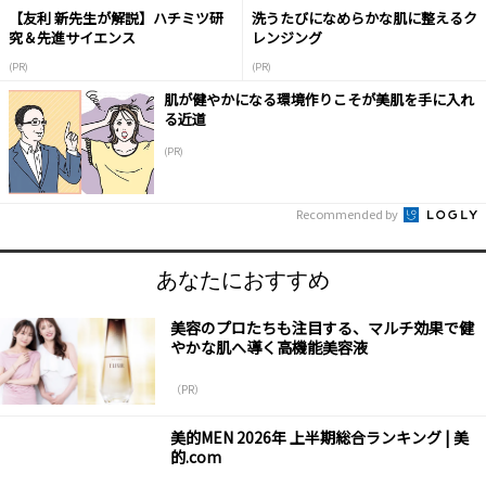
【友利 新先生が解説】ハチミツ研
洗うたびになめらかな肌に整えるク
究＆先進サイエンス
レンジング
(PR)
(PR)
肌が健やかになる環境作りこそが美肌を手に入れ
る近道
(PR)
Recommended by
あなたにおすすめ
美容のプロたちも注目する、マルチ効果で健
やかな肌へ導く高機能美容液
（PR）
美的MEN 2026年 上半期総合ランキング | 美
的.com