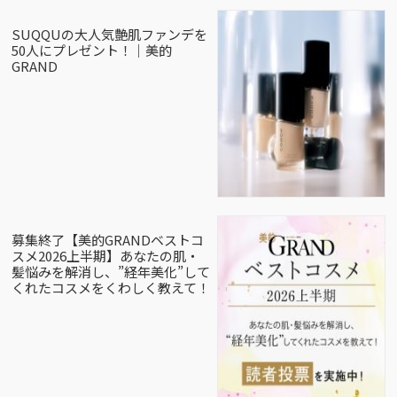
SUQQUの大人気艶肌ファンデを
50人にプレゼント！｜美的
GRAND
募集終了【美的GRANDベストコ
スメ2026上半期】あなたの肌・
髪悩みを解消し、”経年美化”して
くれたコスメをくわしく教えて！