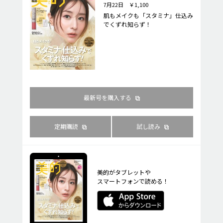
7月22日 ￥1,100
肌もメイクも「スタミナ」仕込み
でくずれ知らず！
最新号を購入する
定期購読
試し読み
美的がタブレットや
スマートフォンで読める！