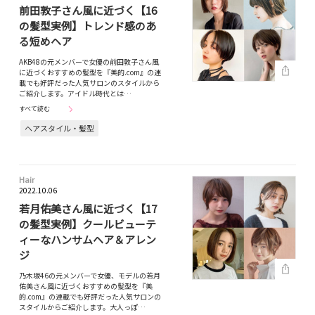
前田敦子さん風に近づく【16
の髪型実例】トレンド感のあ
る短めヘア
AKB48の元メンバーで女優の前田敦子さん風
に近づくおすすめの髪型を『美的.com』の連
載でも好評だった人気サロンのスタイルから
ご紹介します。アイドル時代とは…
すべて読む
ヘアスタイル・髪型
Hair
2022.10.06
若月佑美さん風に近づく【17
の髪型実例】クールビューテ
ィーなハンサムヘア＆アレン
ジ
乃木坂46の元メンバーで女優、モデルの若月
佑美さん風に近づくおすすめの髪型を『美
的.com』の連載でも好評だった人気サロンの
スタイルからご紹介します。大人っぽ…