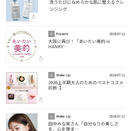
洗うたびになめらかな肌に整えるクレ
ンジング
2026.07.11
4
Present
大阪に再び！「あいたい美的 in
HANKY…
2026.07.11
5
Make Up
2026上半期大人のためのベストコスメ
診断【…
2026.07.11
6
Make Up
田中みな実さん「自分なりの美しさ
を、心を弾ま…