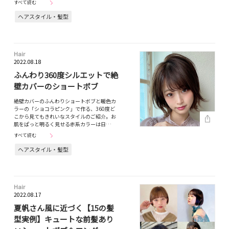
すべて読む
ヘアスタイル・髪型
Hair
2022.08.18
ふんわり360度シルエットで絶
壁カバーのショートボブ
絶壁カバーのふんわりショートボブと暖色カ
ラーの「ショコラピンク」で作る、360度ど
こから見てもきれいなスタイルのご紹介。お
肌をぱっと明るく見せる赤系カラーは日…
すべて読む
ヘアスタイル・髪型
Hair
2022.08.17
夏帆さん風に近づく【15の髪
型実例】キュートな前髪あり