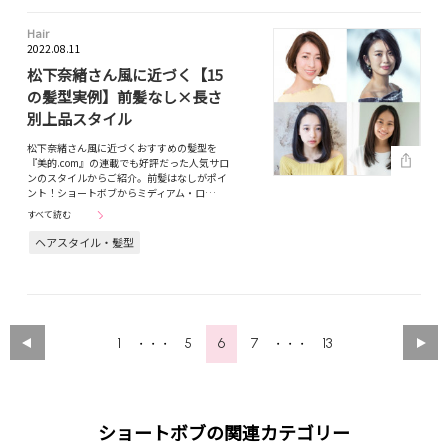
Hair
2022.08.11
松下奈緒さん風に近づく【15
の髪型実例】前髪なし×長さ
別上品スタイル
松下奈緒さん風に近づくおすすめの髪型を
『美的.com』の連載でも好評だった人気サロ
ンのスタイルからご紹介。前髪はなしがポイ
ント！ショートボブからミディアム・ロ…
すべて読む
ヘアスタイル・髪型
1
5
6
7
13
・・・
・・・
ショートボブの関連カテゴリー