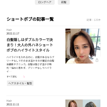
ロングヘア
前髪
ショートボブの記事一覧
記事：125件
Hair
2022.11.17
白髪隠しはダブルカラーで決
まり！大人の外ハネショート
ボブのハイライトスタイル
ハイライトを入れるのに、白髪があるならブ
リーチなしでそのまま活かすのが最近の白髪
染最新テクニック。白髪は隠さず活かす時
代！悩みと思わず、ブリーチなしでハイラ
イ…
すべて読む
ヘアスタイル・髪型
Hair
2022.11.11