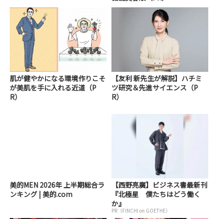
肌が健やかになる環境作りこそ
【友利 新先生が解説】ハチミ
が美肌を手に入れる近道（P
ツ研究＆先進サイエンス（P
R）
R）
美的MEN 2026年 上半期総合ラ
【西野亮廣】ビジネス書最新刊
ンキング | 美的.com
『北極星 僕たちはどう働く
か』
PR（FINCHI on GOETHE）