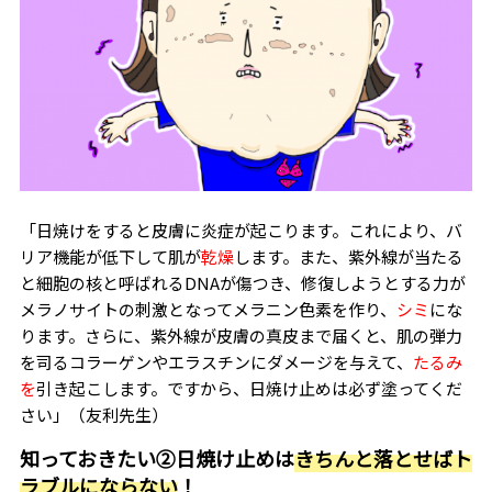
「日焼けをすると皮膚に炎症が起こります。これにより、バ
リア機能が低下して肌が
乾燥
します。また、紫外線が当たる
と細胞の核と呼ばれる
DNA
が傷つき、修復しようとする力が
メラノサイトの刺激となってメラニン色素を作り、
シミ
にな
ります。さらに、紫外線が皮膚の真皮まで届くと、肌の弾力
を司るコラーゲンやエラスチンにダメージを与えて、
たるみ
を
引き起こします。ですから、日焼け止めは必ず塗ってくだ
さい」（友利先生）
知っておきたい②日焼け止めは
きちんと落とせばト
ラブルにならない
！