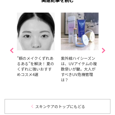
め毛穴
”額のメイクくずれあ
紫外線ハイシーズン
【夏
選！
るある”を解決！ 夏の
は、UVアイテムの複
の夏
的
くずれに強いおすす
数使いが鍵。大人が
方法
コスか
めコスメ4選
すべきUV危機管理
は？
スキンケアのトップにもどる