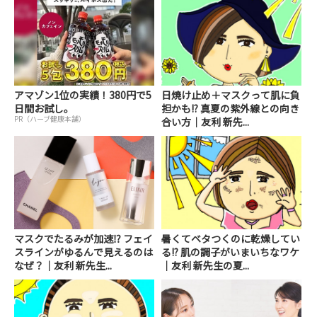
アマゾン1位の実績！380円で5
日焼け止め＋マスクって肌に負
日間お試し。
担かも!? 真夏の紫外線との向き
PR（ハーブ健康本舗）
合い方｜友利 新先...
マスクでたるみが加速⁉︎ フェイ
暑くてベタつくのに乾燥してい
スラインがゆるんで見えるのは
る!? 肌の調子がいまいちなワケ
なぜ？｜友利 新先生...
｜友利 新先生の夏...