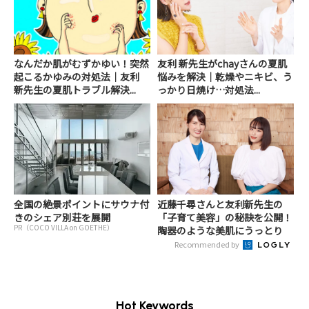
なんだか肌がむずかゆい！突然
友利 新先生がchayさんの夏肌
起こるかゆみの対処法｜友利
悩みを解決｜乾燥やニキビ、う
新先生の夏肌トラブル解決...
っかり日焼け…対処法...
全国の絶景ポイントにサウナ付
近藤千尋さんと友利新先生の
きのシェア別荘を展開
「子育て美容」の秘訣を公開！
PR（COCO VILLA on GOETHE）
陶器のような美肌にうっとり
Recommended by
Hot Keywords