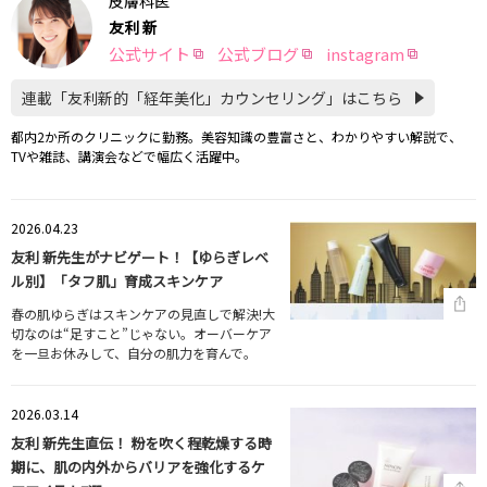
皮膚科医
友利 新
公式サイト
公式ブログ
instagram
連載「友利新的「経年美化」カウンセリング」はこちら
都内2か所のクリニックに勤務。美容知識の豊富さと、わかりやすい解説で、
TVや雑誌、講演会などで幅広く活躍中。
2026.04.23
友利 新先生がナビゲート！【ゆらぎレベ
ル別】「タフ肌」育成スキンケア
春の肌ゆらぎはスキンケアの見直しで解決!大
切なのは“足すこと”じゃない。オーバーケア
を一旦お休みして、自分の肌力を育んで。
2026.03.14
友利 新先生直伝！ 粉を吹く程乾燥する時
期に、肌の内外からバリアを強化するケ