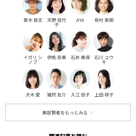
青木 良文
天野 佳代
AYA
有村 実樹
子
イガリ シ
伊熊 奈美
石井 美保
石川 ユウ
ノブ
キ
犬木 愛
猪狩 友介
入江 信子
上田 祥子
美容賢者をもっとみる
関連記事を読む