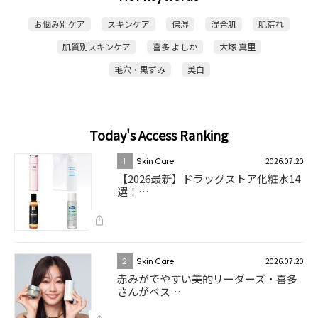
お悩み別ケア
スキンケア
保湿
混合肌
肌荒れ
肌質別スキンケア
喜多 よしか
大塚 真里
毛穴・黒ずみ
美白
Today's Access Ranking
2026.07.20
1
Skin Care
【2026最新】ドラッグストア化粧水14
選！…
2026.07.20
2
Skin Care
赤みがでやすい美的リーダーズ・喜多
さんがベス…