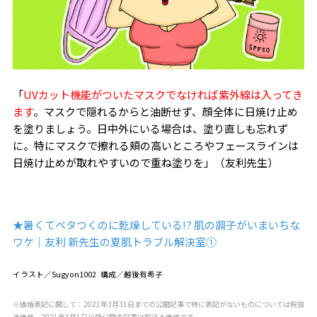
「
UVカット機能がついたマスクでなければ紫外線は入ってき
ます
。マスクで隠れるからと油断せず、顔全体に日焼け止め
を塗りましょう。日中外にいる場合は、塗り直しも忘れず
に。特にマスクで擦れる頬の高いところやフェースラインは
日焼け止めが取れやすいので重ね塗りを」（友利先生）
★暑くてベタつくのに乾燥している!? 肌の調子がいまいちな
ワケ｜友利 新先生の夏肌トラブル解決室①
イラスト／Sugyon1002 構成／越後有希子
※価格表記に関して：2021年3月31日までの公開記事で特に表記がないものについては税抜
き価格、2021年4月1日以降公開の記事は税込み価格です。