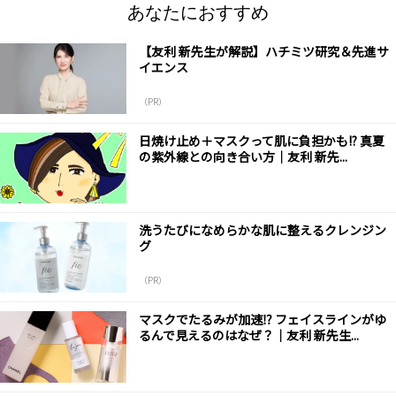
あなたにおすすめ
【友利 新先生が解説】ハチミツ研究＆先進サ
イエンス
（PR）
日焼け止め＋マスクって肌に負担かも!? 真夏
の紫外線との向き合い方｜友利 新先...
洗うたびになめらかな肌に整えるクレンジン
グ
（PR）
マスクでたるみが加速⁉︎ フェイスラインがゆ
るんで見えるのはなぜ？｜友利 新先生...