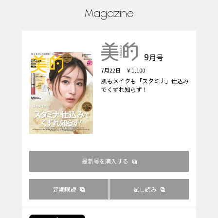
Magazine
9
月号
7月22日 ￥1,100
肌もメイクも「スタミナ」仕込み
でくずれ知らず！
最新号を購入する
定期購読
試し読み