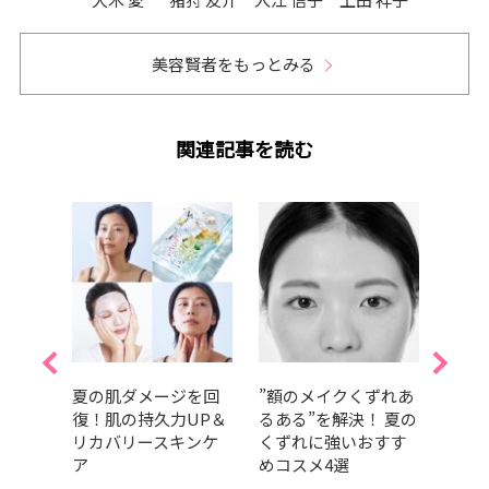
美容賢者をもっとみる
関連記事を読む
汗に強
夏の肌ダメージを回
”額のメイクくずれあ
紫外
すす
復！肌の持久力UP＆
るある”を解決！ 夏の
は、
ランキ
リカバリースキンケ
くずれに強いおすす
数使
ア
めコスメ4選
すべ
は？