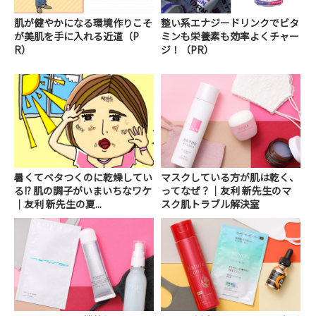
肌が健やかになる環境作りこそ
整い系エナジードリンクでビタ
が美肌を手に入れる近道（P
ミンも栄養素も効率よくチャー
R）
ジ！（PR）
暑くてベタつくのに乾燥してい
マスクしている方が肌は乾く、
る!? 肌の調子がいまいちなワケ
ってなぜ？｜友利 新先生のマ
｜友利 新先生の夏...
スク肌トラブル解決室