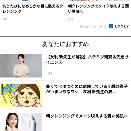
洗うたびになめらかな肌に整えるク
朝クレンジングでメイク映えする潤
レンジング
い美肌へ
(PR)
(PR)
Recommended by
あなたにおすすめ
【友利 新先生が解説】ハチミツ研究＆先進サ
イエンス
（PR）
暑くてベタつくのに乾燥している!? 肌の調子
がいまいちなワケ｜友利 新先生の夏...
朝クレンジングでメイク映えする潤い美肌へ