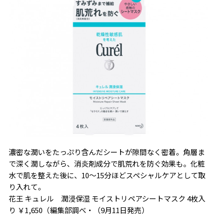
濃密な潤いをたっぷり含んだシートが隙間なく密着。角層ま
で深く潤しながら、消炎剤成分で肌荒れを防ぐ効果も。化粧
水で肌を整えた後に、10〜15分ほどスペシャルケアとして取
り入れて。
花王 キュレル 潤浸保湿 モイストリペアシートマスク 4枚入
り ￥1,650（編集部調べ・
（9月11日発売
）