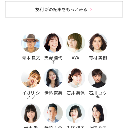
友利 新の記事をもっとみる
青木 良文
天野 佳代
AYA
有村 実樹
子
イガリ シ
伊熊 奈美
石井 美保
石川 ユウ
ノブ
キ
犬木 愛
猪狩 友介
入江 信子
上田 祥子