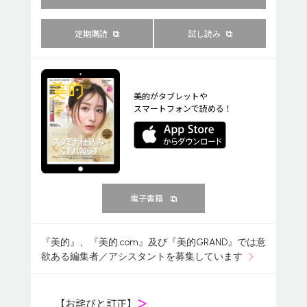
定期購読
試し読み
美的がタブレットや
スマートフォンで読める！
電子書籍
『美的』、『美的.com』及び『美的GRAND』では意
欲ある編集者／アシスタントを募集しています
【お詫びと訂正】
＞