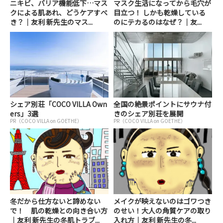
ニキビ、バリア機能低下…マス
マスク生活になってから毛穴が
クによる肌あれ、どうケアすべ
目立つ！ しかも乾燥している
き？｜友利 新先生のマス...
のにテカるのはなぜ？｜友...
シェア別荘「COCO VILLA Own
全国の絶景ポイントにサウナ付
ers」3選
きのシェア別荘を展開
PR（COCO VILLA on GOETHE）
PR（COCO VILLA on GOETHE）
冬だから仕方ないと諦めない
メイクが映えないのはゴワつき
で！ 肌の乾燥との向き合い方
のせい！大人の角質ケアの取り
｜友利 新先生の冬肌トラブ...
入れ方｜友利 新先生の冬...