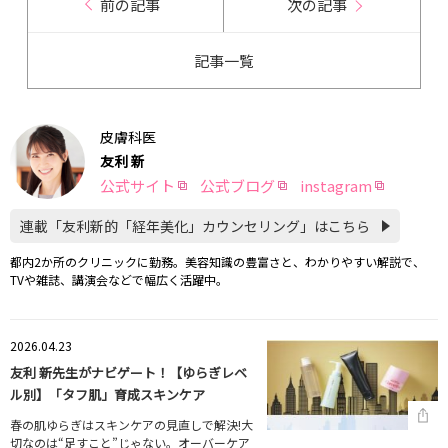
前の記事
次の記事
記事一覧
皮膚科医
友利 新
公式サイト
公式ブログ
instagram
連載「友利新的「経年美化」カウンセリング」はこちら
都内2か所のクリニックに勤務。美容知識の豊富さと、わかりやすい解説で、
TVや雑誌、講演会などで幅広く活躍中。
2026.04.23
友利 新先生がナビゲート！【ゆらぎレベ
ル別】「タフ肌」育成スキンケア
春の肌ゆらぎはスキンケアの見直しで解決!大
切なのは“足すこと”じゃない。オーバーケア