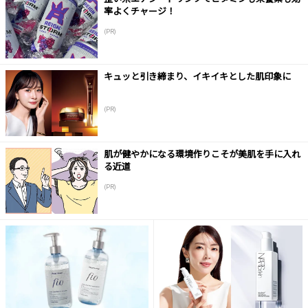
率よくチャージ！
(PR)
キュッと引き締まり、イキイキとした肌印象に
(PR)
肌が健やかになる環境作りこそが美肌を手に入れ
る近道
(PR)