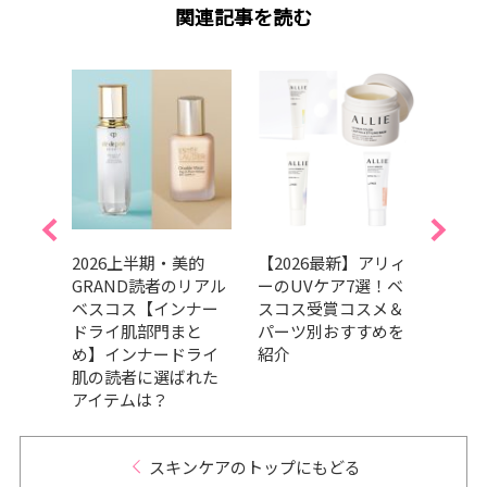
関連記事を読む
んやり
2026上半期・美的
【2026最新】アリィ
奇跡
ケア8
GRAND読者のリアル
ーのUVケア7選！ベ
代子
集ス
ベスコス【インナー
スコス受賞コスメ＆
アイ
試
ドライ肌部門まと
パーツ別おすすめを
ク崩
め】インナードライ
紹介
肌の読者に選ばれた
アイテムは？
スキンケアのトップにもどる