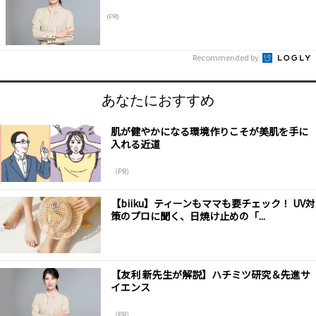
(PR)
Recommended by
あなたにおすすめ
肌が健やかになる環境作りこそが美肌を手に
入れる近道
（PR）
【biiku】ティーンもママも要チェック！ UV対
策のプロに聞く、日焼け止めの「...
【友利 新先生が解説】ハチミツ研究＆先進サ
イエンス
（PR）