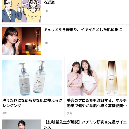
る近道
(PR)
キュッと引き締まり、イキイキとした肌印象に
(PR)
洗うたびになめらかな肌に整えるク
美容のプロたちも注目する、マルチ
レンジング
効果で健やかな肌へ導く高機能美容
液
(PR)
(PR)
【友利 新先生が解説】ハチミツ研究＆先進サイエ
ンス