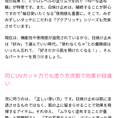
究の成果で、ミクロレベルの塗りムラを防ぐ『均一な塗布
膜』が特徴です。また、日焼け止めは、継続することが肝心
ですので“毎日使いたくなる”使用感も重要に。そこで、みず
みずしいタッチにこだわる『アクアリッチ』シリーズも充実
させています」
現在は、機能性や使用感が追究されているから、日焼け止め
は「好み」で選んでいい時代。“使わなくちゃ”との義務感は
いったん忘れて、「好きだから肌を預けたくなる！」、そん
なパートナーを見つけましょう。
同じUVカット力でも塗り方次第で効果が段違
い
次に伺うのは、「正しい使い方」です。日焼け止めは肌に浸
透させるものではなく、肌の上に留まらせることで効果を発
揮するアイテム。それゆえ、「ムラなく塗布することが重
要」と宿野部さん。「下の写真のように、パパッと塗った場