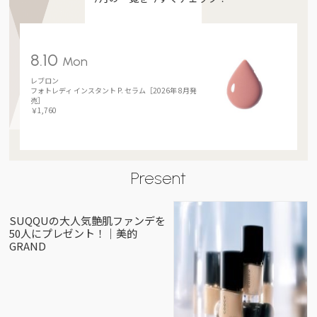
8.10
Mon
レブロン
フォトレディ インスタント P. セラム［2026年 8月発
売］
￥1,760
Present
SUQQUの大人気艶肌ファンデを
50人にプレゼント！｜美的
GRAND