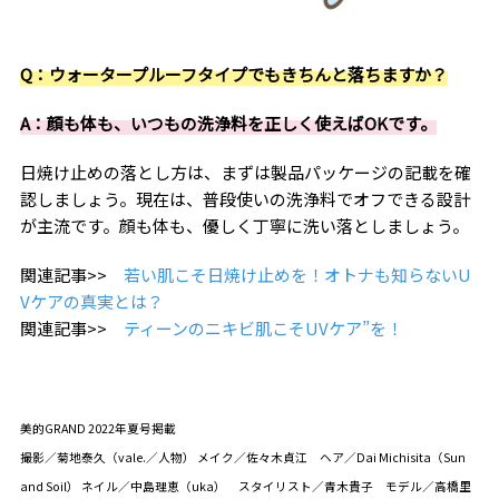
Q：ウォータープルーフタイプでもきちんと落ちますか？
A：顔も体も、いつもの洗浄料を正しく使えばOKです。
日焼け止めの落とし方は、まずは製品パッケージの記載を確
認しましょう。現在は、普段使いの洗浄料でオフできる設計
が主流です。顔も体も、優しく丁寧に洗い落としましょう。
関連記事>>
若い肌こそ日焼け止めを！オトナも知らないU
Vケアの真実とは？
関連記事>>
ティーンのニキビ肌こそUVケア”を！
美的GRAND 2022年夏号掲載
撮影／菊地泰久（vale.／人物） メイク／佐々木貞江 ヘア／Dai Michisita（Sun
and Soil） ネイル／中島理恵（uka） スタイリスト／青木貴子 モデル／高橋里