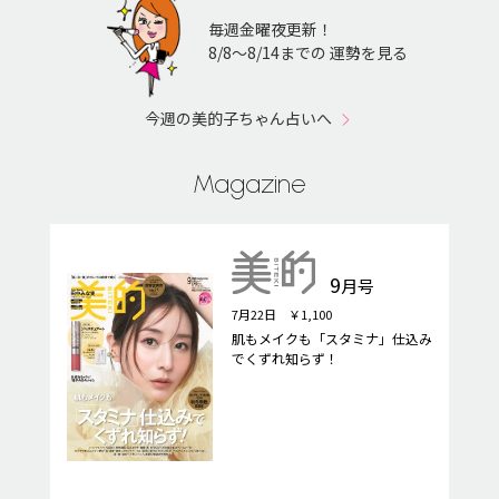
毎週金曜夜更新！
8/8〜8/14までの 運勢を見る
今週の美的子ちゃん占いへ
Magazine
9
月号
7月22日 ￥1,100
肌もメイクも「スタミナ」仕込み
でくずれ知らず！