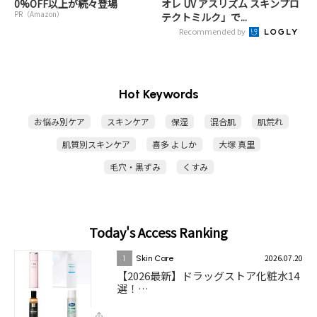
0%OFF以上が続々登場
オレ UV アスリズム スキンプロ
PR（Amazon）
テクトミルク」で...
Recommended by
Hot Keywords
お悩み別ケア
スキンケア
保湿
混合肌
肌荒れ
肌質別スキンケア
喜多 よしか
大塚 真里
毛穴・黒ずみ
くすみ
Today's Access Ranking
2026.07.20
1
Skin Care
【2026最新】ドラッグストア化粧水14
選！…