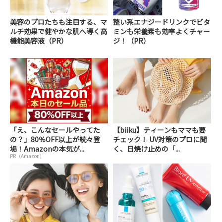
美容のプロたちも注目する、マ
整い系エナジードリンクでビタ
ルチ効果で健やかな肌へ導く高
ミンも栄養素も効率よくチャー
機能美容液（PR）
ジ！（PR）
「え、こんなセールやってた
【biiku】ティーンもママも要
の？」80％OFF以上が続々登
チェック！ UV対策のプロに聞
場！Amazonの本気が...
く、日焼け止めの「...
PR（Amazon）