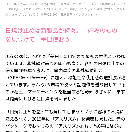
〈左・里奈さん〉ワンピース¥51,700（三喜商事〈バレナ〉） 〈右・衣里茉さん〉ワンピ
ース¥50,600（アマン〈フィナモレ〉） バングル¥20,900 リング¥10,780（アマン〈アンセ
ム フォー ザ センセズ 〉） 帽子¥27,500（三喜商事〈イレブンティ〉）
日焼け止めは新製品が続々。「好みのもの」
を見つけて「毎日使おう」
現在の30代、40代は「美白」に目覚めた最初の世代といわれ
ています。紫外線対策への関心も高く、各社の日焼け止めの
研究開発も年々盛んに。国内最高の紫外線防御力
（SPF50+・PA++++）に加え、機能性や使用感の選択肢が増
えています。そんなUV市場で次々と話題作を送り出している
のが花王。マーケティングを担当する宿野部 淳さんに、まず
は開発における注目点を伺いました。
「日焼け止めを塗っても焼けてしまうというお客様の不満に
応えるべく、2019年に『アスリズム』を発表しました。赤の
パッケージでおなじみの『アスリズム』は、約8年に及ぶ研