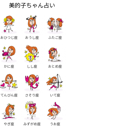
美的子ちゃん占い
おひつじ座
おうし座
ふたご座
かに座
しし座
おとめ座
てんびん座
さそり座
いて座
やぎ座
みずがめ座
うお座