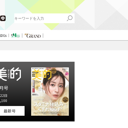
SDGs
月号
22日
,100
最新号