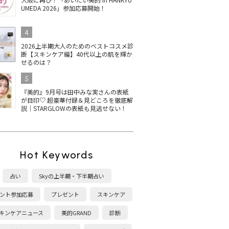
UMEDA 2026」参加応募開始！
4
2026上半期大人のためのベストコスメ診
断【スキンケア編】40代以上の肌を輝か
せるのは？
5
『美的』9月号は田中みな実さんの表紙
が目印♡ 超豪華付録＆見どころを徹底解
説｜STARGLOWの表紙も見逃せない！
Hot Keywords
占い
Skyの上半期・下半期占い
ント参加応募
プレゼント
スキンケア
キンケアニュース
美的GRAND
診断