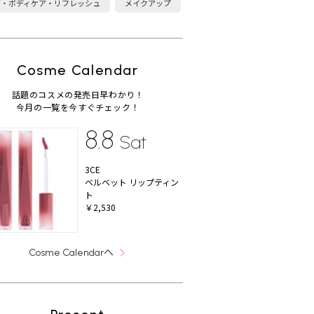
康・ボディケア・リフレッシュ
メイクアップ
Cosme Calendar
話題のコスメの発売日早わかり！
今月の一覧を今すぐチェック！
8.8
Sat
3CE
ベルベット リップティン
ト
￥2,530
へ
Cosme Calendar