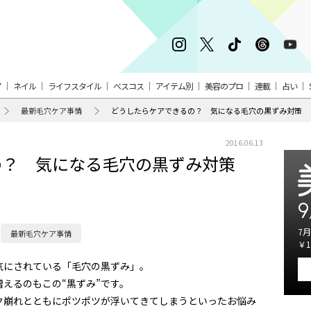
ア
ネイル
ライフスタイル
ベスコス
アイテム別
美容のプロ
連載
占い
最新毛穴ケア事情
どうしたらケアできるの？ 気になる毛穴の黒ずみ対策
2016.06.13
の？ 気になる毛穴の黒ずみ対策
9
7月
最新毛穴ケア事情
￥1
気にされている「毛穴の黒ずみ」。
えるのもこの“黒ずみ”です。
ク崩れとともにポツポツが浮いてきてしまうといったお悩み