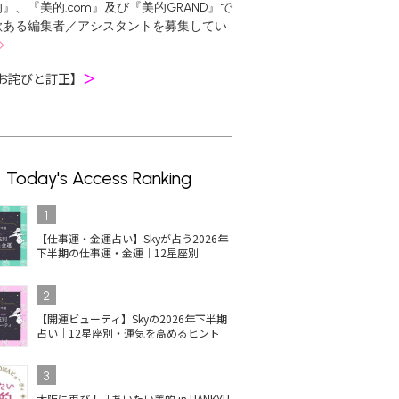
』、『美的.com』及び『美的GRAND』で
欲ある編集者／アシスタントを募集してい
お詫びと訂正】
＞
Today's Access Ranking
1
【仕事運・金運占い】Skyが占う2026年
下半期の仕事運・金運｜12星座別
2
【開運ビューティ】Skyの2026年下半期
占い｜12星座別・運気を高めるヒント
3
大阪に再び！「あいたい美的 in HANKYU