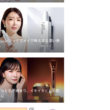
クレンジングでメイク映えする潤い美
へ
ュッと引き締まり、イキイキとした肌
象に
ン