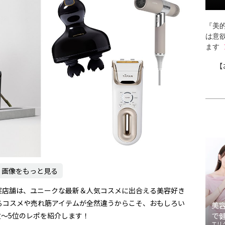
『美的
は意
ます
【
画像をもっと見る
実店舗は、ユニークな最新＆人気コスメに出合える美容好き
るコスメや売れ筋アイテムが全然違うからこそ、おもしろい
美
位〜5位のレポを紹介します！
で
エリ