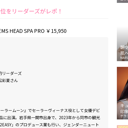
5位をリーダーズがレポ！
MS HEAD SPA PRO
￥15,950
朝
肌
NARS
的リーダーズ
松彩夏さん
キ
士セーラームーン』でセーラーヴィーナス役として女優デビ
印
ゲラ
品に出演。岩手県一関市出身で、2023年から同市の観光
2EASY」のプロデュース業も行い、ジェンダーニュート