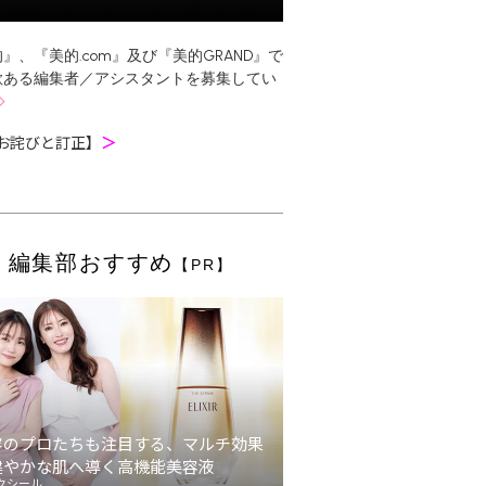
』、『美的.com』及び『美的GRAND』で
欲ある編集者／アシスタントを募集してい
お詫びと訂正】
＞
編集部おすすめ
【PR】
容のプロたちも注目する、マルチ効果
健やかな肌へ導く高機能美容液
クシール