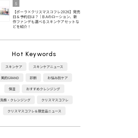
5
【ポーラ×クリスマスコフレ2026】発売
日＆予約日は？｜B.Aのローション、新
作ファンデも選べるスキンケアセットな
どを紹介！
Hot Keywords
スキンケア
スキンケアニュース
美的GRAND
診断
お悩み別ケア
保湿
おすすめクレンジング
洗顔・クレンジング
クリスマスコフレ
クリスマスコフレ＆限定品ニュース