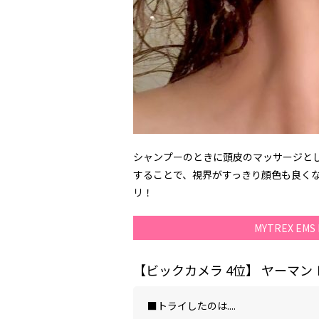
シャンプーのときに頭皮のマッサージと
することで、視界がすっきり顔色も良く
リ！
MYTREX EM
【ビックカメラ
4
位】 ヤーマン
■トライしたのは....