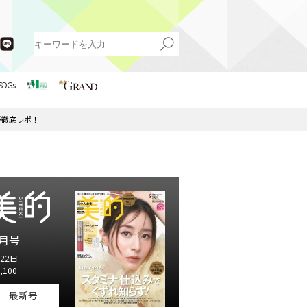
SDGs
が徹底レポ！
月号
22日
,100
最新号