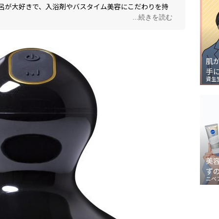
呂が大好きで、入浴剤やバスタイム美容にこだわりを持
...続きを読む
肌
手
資生
美
ず
ニベ