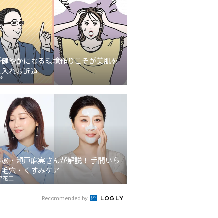
が健やかになる環境作りこそが美肌を
に入れる近道
堂
容家・瀬戸麻実さんが解説！ 手間いら
の毛穴・くすみケア
ア花王
Recommended by