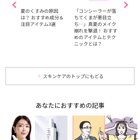
メ」
夏のくすみの原因
「コンシーラーが落
SAB
理を！
は？ おすすめ成分＆
ちてくまが悪目立
に田
タッ
注目アイテム3選
ち…」真夏のメイク
任！ 
メに
崩れを撃退！ おすす
壇！
めのアイテムとテク
愛と
ニックとは？
日”を
スキンケアのトップにもどる
あなたにおすすめの記事