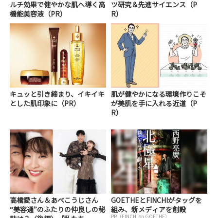
ルチ効果で健やかな肌へ導く高
ツ研究＆先進サイエンス（P
機能美容液（PR）
R）
キュッと引き締まり、イキイキ
肌が健やかになる環境作りこそ
とした肌印象に（PR）
が美肌を手に入れる近道（P
R）
高橋愛さん＆あべこうじさん
GOETHEとFINCHIがタッグを
“美容通”のふたりの仲良しの秘
組み、新メディアを創設
PR（FINCHI on GOETHE）