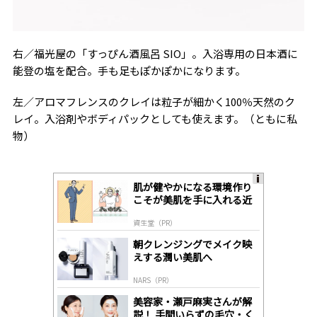
右／福光屋の「すっぴん酒風呂
SIO
」。入浴専用の日本酒に
能登の塩を配合。手も足もぽかぽかになります。
左／アロマフレンスのクレイは粒子が細かく
100
％天然のク
レイ。入浴剤やボディパックとしても使えます。（ともに私
物）
肌が健やかになる環境作り
A
こそが美肌を手に入れる近
ds
道
by
資生堂（PR）
lo
gl
朝クレンジングでメイク映
y
えする潤い美肌へ
NARS（PR）
美容家・瀬戸麻実さんが解
説！ 手間いらずの毛穴・く