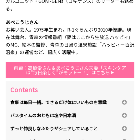
カルユニット・GOKI-GENs（ゴキゲンズ）のリーダーも務め
る。
あべこうじさん
お笑い芸人。
1975
年生まれ。
R-1
ぐらんぷり
2010
年優勝。現
在は舞台、青森の情報番組『夢はここから生放送 ハッピィ』
の
MC
、絵本の監修、青森の日帰り温泉施設「ハッピィー百沢
温泉」の運営など、幅広く活躍中。
前編：高橋愛さん＆あべこうじさん夫妻「スキンケア
は“毎日楽しく”がモットー！」はこちら
Contents
食事は毎日一緒。できるだけ体にいいものを意識
バスタイムのおともは塩や日本酒
ずっと仲良しなふたりがシェアしていること