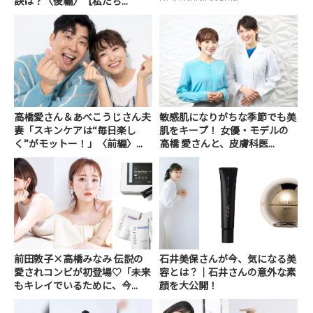
訣は？〈後編〉【私たち...
高橋愛さん＆あべこうじさん夫
敏感肌になりがちな季節でも美
妻「スキンケアは“毎日楽し
肌をキープ！ 女優・モデルの
く”がモットー！」〈前編〉...
高橋 愛さんと、皮膚科医...
前田敦子×高橋みなみ 伝説の
石井美保さんが今、気になる美
愛されコンビが初登場♡「未来
容とは？｜石井さんの意外な素
もキレイでいるために、今...
顔を大公開！