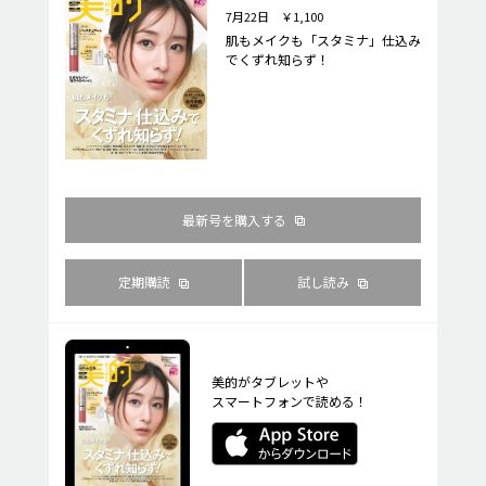
7月22日 ￥1,100
肌もメイクも「スタミナ」仕込み
でくずれ知らず！
最新号を購入する
定期購読
試し読み
美的がタブレットや
スマートフォンで読める！