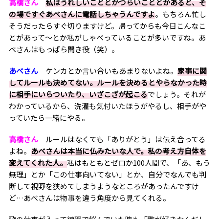
高橋さん
私はうれしいこととかつらいこととかあると、そ
の場ですぐあべさんに電話しちゃうんですよ
。もちろん忙し
そうだったらすぐ切りますけど。帰ってからも今日こんなこ
とがあって～とか私がしゃべっていることが多いですね。あ
べさんはもっぱら聞き役（笑）。
あべさん
ケンカとか言い合いもあまりないよね。
家事に関
してルールも決めてない。ルールを決めるとやらなかった時
に相手にいらついたり、いざこざが起こる
でしょう。それが
わかっているから、洗濯も気付いたほうがやるし、相手がや
っていたら一緒にやる。
高橋さん
ルールはなくても「ありがとう」は伝え合ってる
よね。
あべさんは本当に仏みたいな人で。私の考え方自体を
変えてくれた人。
私はもともとゼロか
100
人間で、「あ、もう
無理」とか「この仕事向いてない」とか、自分でなんでも判
断して視野を狭めてしまうようなところがあったんですけ
ど
…
あべさんは物事を違う角度から見てくれる。