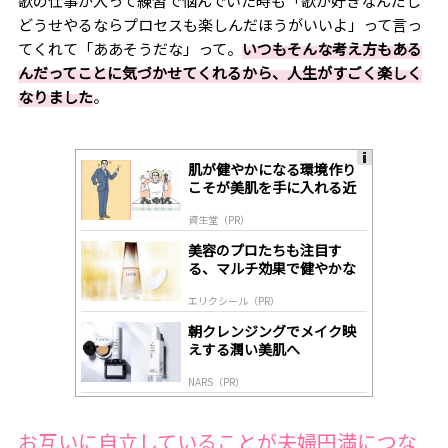
歌の仕事が入って練習で悩んでいた時も「歌が好きなんだし
どうせやるならプロセスも楽しんだほうがいいよ」って言っ
てくれて「ああそうだな」って。
いつもそんな考え方もある
んだってことに気づかせてくれるから、人生がすごく楽しく
なりました
。
肌が健やかになる環境作り
A
こそが美肌を手に入れる近
ds
道
by
資生堂（PR）
lo
gl
美容のプロたちも注目す
y
る、マルチ効果で健やかな
肌へ導く高機能美容液
エリクシール（PR）
朝クレンジングでメイク映
えする潤い美肌へ
NARS（PR）
お互いに自立していることが夫婦円満につな