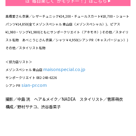
は“毎日楽しく”がモットー！」はこちら
高橋愛さん衣装／レザーチュニック¥24,200・チュールスカート¥18,700・ショート
パンツ¥14,850(全てメゾンスペシャル 青山店〈メゾンスペシャル〉)、ピアス
¥1,980・リング¥1,980(ともにサンポークリエイト〈アネモネ〉) その他／スタイリ
スト私物 あべこうじさん衣装／シャツ￥4,950(シアン PR〈キャスパージョン〉)
その他／スタイリスト私物
＜協力店リスト＞
maisonspecial.co.jp
メゾンスペシャル 青山店
サンポークリエイト 082-248-6226
sian-pr.com
シアン PR
撮影／中島 洸 ヘア＆メイク／NADEA スタイリスト／菅原萌衣
構成／野村サチコ、渋谷香菜子