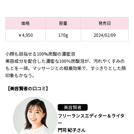
価格
容量
発売日
￥4,950
170g
2024/02/09
小顔も目指せる100%炭酸の濃密泡
美容成分を配合した濃密な100％炭酸泡が、汚れやくすみの
もとを一掃。マッサージとの相乗効果で、すっきりとした顔
印象もかなう。
【美容賢者の口コミ】
美容賢者
フリーランスエディター＆ライタ
ー
門司 紀子さん