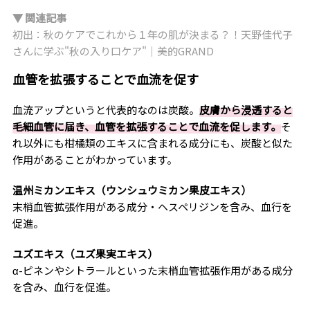
▼ 関連記事
初出：秋のケアでこれから１年の肌が決まる？！天野佳代子
さんに学ぶ"秋の入り口ケア"｜美的GRAND
血管を拡張することで血流を促す
血流アップというと代表的なのは炭酸。
皮膚から浸透すると
毛細血管に届き、血管を拡張することで血流を促します。
そ
れ以外にも柑橘類のエキスに含まれる成分にも、炭酸と似た
作用があることがわかっています。
温州ミカンエキス（ウンシュウミカン果皮エキス）
末梢血管拡張作用がある成分・ヘスペリジンを含み、血行を
促進。
ユズエキス（ユズ果実エキス）
α-ピネンやシトラールといった末梢血管拡張作用がある成分
を含み、血行を促進。