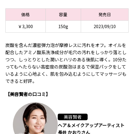
価格
容量
発売日
￥3,300
150g
2023/09/10
炭酸を含んだ濃密弾力泡が摩擦レスに汚れをオフ。オイルを
配合したアミノ酸系洗浄成分が毛穴の汚れをしっかり落とし
つつ、しっとりとした潤いとハリのある後肌に導く。10分た
ってもへたらない高密度の炭酸泡はまるで保湿パックをして
いるように心地よく、肌を包み込むようにしてマッサージも
できると好評。
【美容賢者の口コミ】
美容賢者
ヘア＆メイクアップアーティスト
長井 かおりさん