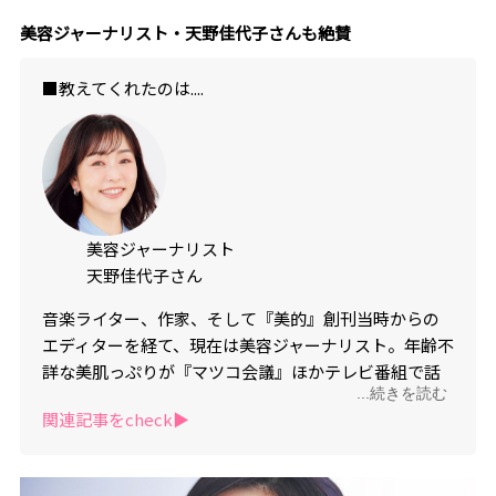
美容ジャーナリスト・天野佳代子さんも絶賛
■教えてくれたのは....
美容ジャーナリスト
天野佳代子さん
音楽ライター、作家、そして『美的』創刊当時からの
エディターを経て、現在は美容ジャーナリスト。年齢不
詳な美肌っぷりが『マツコ会議』ほかテレビ番組で話
...続きを読む
題になる。初の美容本『何歳からでも美肌になれ
関連記事をcheck▶︎
る！』（小学館刊）は今なお大ヒット中。『美的』本
誌にて旬のコスメを紹介する『カヨッキズム』を連載
中。面白そうなことを見つけては、どっぷり沼にはま