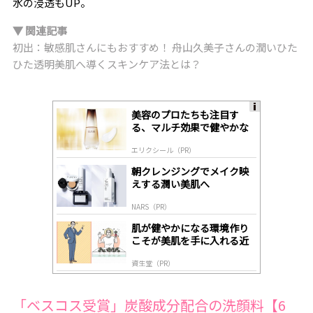
水の浸透もUP。
▼ 関連記事
初出：敏感肌さんにもおすすめ！ 舟山久美子さんの潤いひた
ひた透明美肌へ導くスキンケア法とは？
美容のプロたちも注目す
A
る、マルチ効果で健やかな
ds
肌へ導く高機能美容液
by
エリクシール（PR）
lo
gl
朝クレンジングでメイク映
y
えする潤い美肌へ
NARS（PR）
肌が健やかになる環境作り
こそが美肌を手に入れる近
道
資生堂（PR）
「ベスコス受賞」炭酸成分配合の洗顔料【6