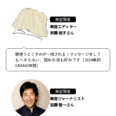
美容賢者
美容エディター
斉藤 裕子さん
朝使うとくすみが一掃される！マッサージをして
もヘタらない、固めの泡も好みです（2024美的
GRAND年間）
美容賢者
美容ジャーナリスト
加藤 智一さん