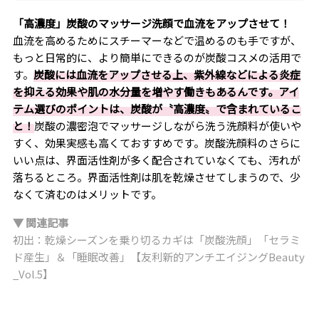
「高濃度」
炭酸のマッサージ洗顔で血流をアップさせて！
血流を高めるためにスチーマーなどで温めるのも手ですが、
もっと日常的に、より簡単にできるのが炭酸コスメの活用で
す。
炭酸には血流をアップさせる上、紫外線などによる炎症
を抑える効果や肌の水分量を増やす働きもあるんです。アイ
テム選びのポイントは、炭酸が〝高濃度〟で含まれているこ
と！
炭酸の濃密泡でマッサージしながら洗う洗顔料が使いや
すく、効果実感も高くておすすめです。炭酸洗顔料のさらに
いい点は、界面活性剤が多く配合されていなくても、汚れが
落ちるところ。界面活性剤は肌を乾燥させてしまうので、少
なくて済むのはメリットです。
▼ 関連記事
初出：乾燥シーズンを乗り切るカギは「炭酸洗顔」「セラミ
ド産生」＆「睡眠改善」【友利新的アンチエイジングBeauty
_Vol.5】