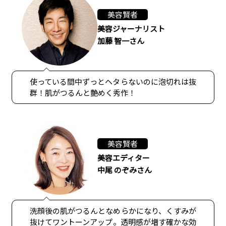
美容賢者
美容ジャーナリスト
加藤 智一さん
使っている間中ずっとヘタらないのに泡切れは抜
群！肌がつるんと艶めく秀作！
美容賢者
美容エディター
中尾 のぞみさん
洗顔後の肌がつるんとなめらかになり、くすみが
抜けてワントーンアップ。透明感が増す確かな効