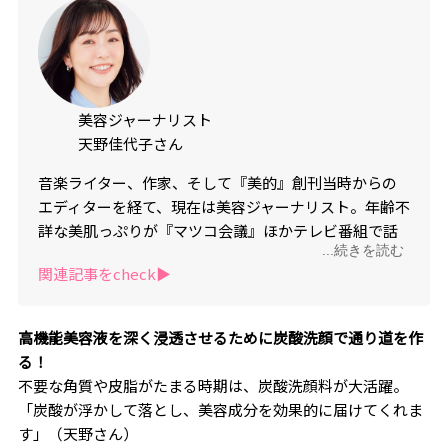
美容ジャーナリスト
天野佳代子さん
音楽ライター、作家、そして『美的』創刊当時からの
エディターを経て、現在は美容ジャーナリスト。年齢不
詳な美肌っぷりが『マツコ会議』ほかテレビ番組で話
...続きを読む
題になる。初の美容本『何歳からでも美肌になれ
関連記事をcheck▶︎
る！』（小学館刊）は今なお大ヒット中。『美的』本
誌にて旬のコスメを紹介する『カヨッキズム』を連載
中。面白そうなことを見つけては、どっぷり沼にはま
高機能美容液を深く浸透させるために炭酸洗顔で通り道を作
るタイプ。最近は休みのたびにスパイスカレー作りを
る！
楽しんでいる。
不要な角質や皮脂がたまる時期は、炭酸洗顔料が大活躍。
「炭酸が浮かして落とし、美容成分を効果的に届けてくれま
す」（天野さん）