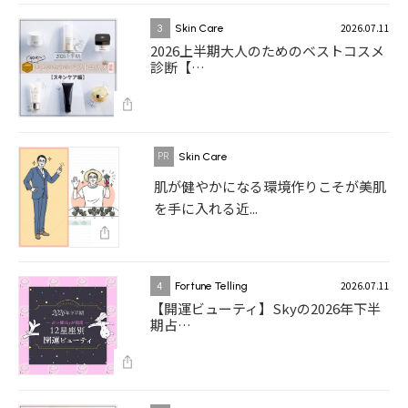
2026.07.11
3
Skin Care
2026上半期大人のためのベストコスメ
診断【…
Skin Care
肌が健やかになる環境作りこそが美肌
を手に入れる近...
2026.07.11
4
Fortune Telling
【開運ビューティ】Skyの2026年下半
期占…