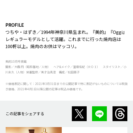
PROFILE
つちや・はずき／1994年神奈川県生まれ。『美的』『Oggi』
レギュラーモデルとして活躍。これまでに行った焼肉店は
100軒以上。焼肉のお供はマッコリ。
美的10月号掲載
撮影／大靏 円（昭和基地／人物） ヘア&メイク／室橋佑紀（ＲＯＩ） スタイリスト／小
川未久（人物）栄養監修／美才治真澄 構成／松田亜子
※価格表記に関して：2021年3月31日までの公開記事で特に表記がないものについては税抜
き価格、2021年4月1日以降公開の記事は税込み価格です。
この記事をシェアする