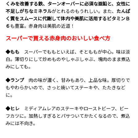
くみを改善する鉄、ターンオーバーに必須な亜鉛と、女性に
不足しがちなミネラル
がとれるのもうれしい。また、
たんぱ
く質をスムースに代謝して体内や美肌に活用するビタミンＢ
６
も豊富。赤身肉は美肌の近道！
スーパーで買える赤身肉のおいしい食べ方
◆もも
スーパーでももといえば、そとももが中心。味は淡
白。薄切りにして炒めものやしゃぶしゃぶ、塊肉のまま煮込
みにしても。
◆ランプ
肉の味が濃く、甘みもあり、上品な味。厚切りで
もやわらかいので、さっと焼いてステーキや、たたきなど
に。
◆ヒレ
ミディアムレアのステーキやローストビーフ、ビー
フカツに。加熱しすぎるとパサついてかたくなるので、煮込
みには不向き。