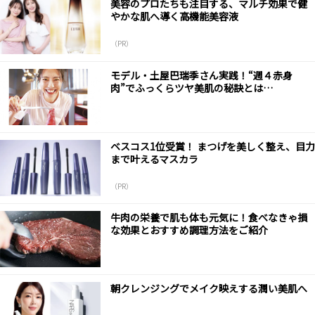
美容のプロたちも注目する、マルチ効果で健
やかな肌へ導く高機能美容液
（PR）
モデル・土屋巴瑞季さん実践！“週４赤身
肉”でふっくらツヤ美肌の秘訣とは…
ベスコス1位受賞！ まつげを美しく整え、目力
まで叶えるマスカラ
（PR）
牛肉の栄養で肌も体も元気に！食べなきゃ損
な効果とおすすめ調理方法をご紹介
朝クレンジングでメイク映えする潤い美肌へ