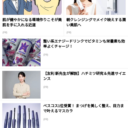
肌が健やかになる環境作りこそが美
朝クレンジングでメイク映えする潤
肌を手に入れる近道
い美肌へ
(PR)
(PR)
整い系エナジードリンクでビタミンも栄養素も効
率よくチャージ！
(PR)
【友利 新先生が解説】ハチミツ研究＆先進サイエ
ンス
(PR)
ベスコス1位受賞！ まつげを美しく整え、目力ま
で叶えるマスカラ
(PR)