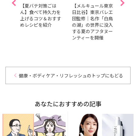
ヤミ
【夏バテ対策ごは
【メルキュール東京
【食
「サ
ん】食べて持久力を
日比谷】東京バレエ
食欲
バンバ
上げるコツ＆おすす
団監修｜名作「白鳥
とき
」
めレシピを紹介
の湖」の世界に没入
に持
AD
する夏のアフタヌー
のコツ
ンティーを開催
健康・ボディケア・リフレッシュのトップにもどる
あなたにおすすめの記事