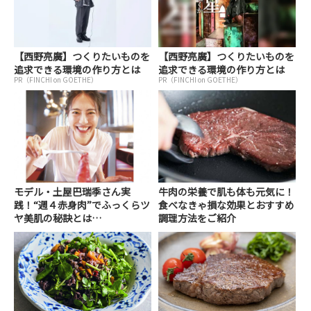
【西野亮廣】つくりたいものを
【西野亮廣】つくりたいものを
追求できる環境の作り方とは
追求できる環境の作り方とは
PR（FINCHI on GOETHE）
PR（FINCHI on GOETHE）
モデル・土屋巴瑞季さん実
牛肉の栄養で肌も体も元気に！
践！“週４赤身肉”でふっくらツ
食べなきゃ損な効果とおすすめ
ヤ美肌の秘訣とは…
調理方法をご紹介