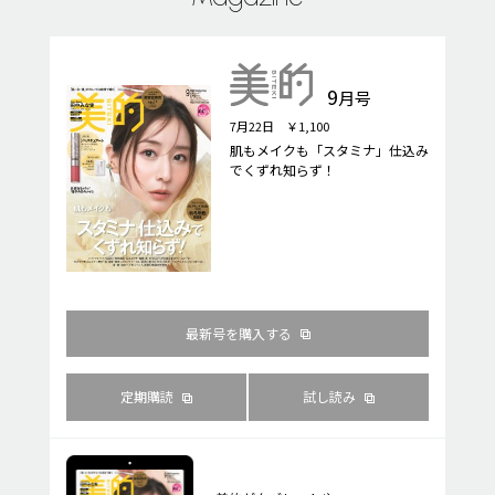
9
月号
7月22日 ￥1,100
肌もメイクも「スタミナ」仕込み
でくずれ知らず！
最新号を購入する
定期購読
試し読み