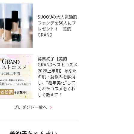
SUQQUの大人気艶肌
ファンデを50人にプ
レゼント！｜美的
GRAND
募集終了【美的
GRANDベストコスメ
2026上半期】あなた
の肌・髪悩みを解消
し、”経年美化”して
くれたコスメをくわ
しく教えて！
プレゼント一覧へ
美的子ちゃん占い