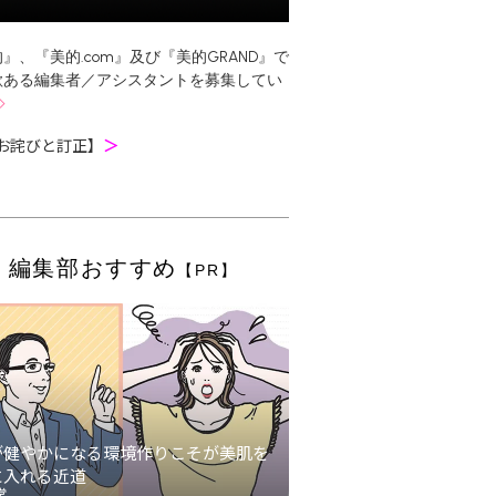
』、『美的.com』及び『美的GRAND』で
欲ある編集者／アシスタントを募集してい
お詫びと訂正】
＞
編集部おすすめ
【PR】
が健やかになる環境作りこそが美肌を
に入れる近道
堂