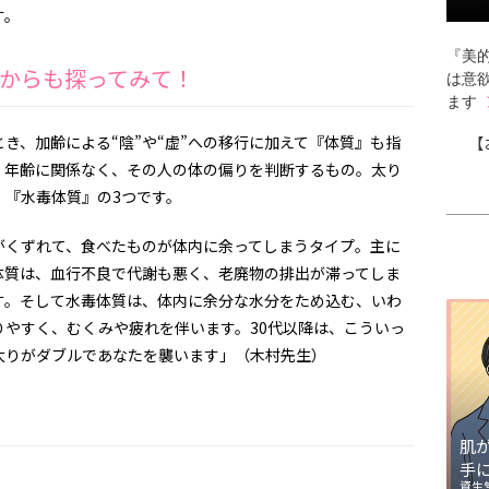
す。
『美的
からも探ってみて！
は意
ます
き、加齢による“陰”や“虚”への移行に加えて『体質』も指
【
、年齢に関係なく、その人の体の偏りを判断するもの。太り
』『水毒体質』の3つです。
がくずれて、食べたものが体内に余ってしまうタイプ。主に
体質は、血行不良で代謝も悪く、老廃物の排出が滞ってしま
す。そして水毒体質は、体内に余分な水分をため込む、いわ
りやすく、むくみや疲れを伴います。30代以降は、こういっ
太りがダブルであなたを襲います」（木村先生）
肌
手
資生