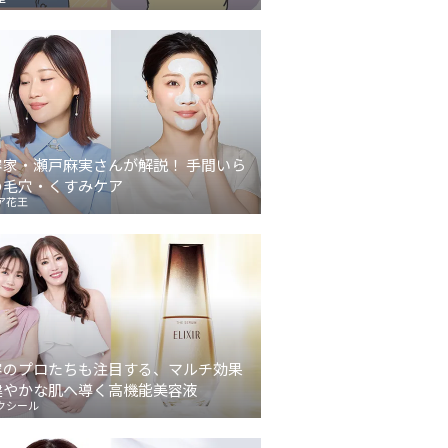
容家・瀬戸麻実さんが解説！ 手間いら
の毛穴・くすみケア
ア花王
容のプロたちも注目する、マルチ効果
健やかな肌へ導く高機能美容液
クシール