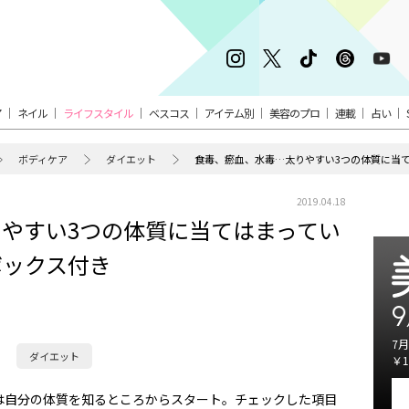
ア
ネイル
ライフスタイル
ベスコス
アイテム別
美容のプロ
連載
占い
ボディケア
ダイエット
食毒、瘀血、水毒…太りやすい3つの体質に当
2019.04.18
やすい3つの体質に当てはまってい
ボックス付き
9
7月
ダイエット
￥1
は自分の体質を知るところからスタート。チェックした項目