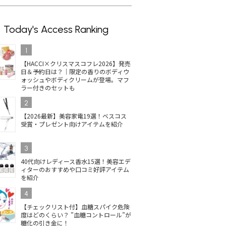
Today's Access Ranking
1
【HACCI×クリスマスコフレ2026】発売
日＆予約日は？｜限定の香りのボディウ
ォッシュやボディクリームが登場。マフ
ラー付きのセットも
2
【2026最新】美容家電19選！ベスコス
受賞・プレゼント向けアイテムを紹介
3
40代向けレディース香水15選！美容エデ
ィターのおすすめや口コミ好評アイテム
を紹介
4
【チェックリスト付】血糖スパイク危険
度はどのくらい？ ”血糖コントロール”が
糖化の引き金に！