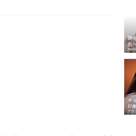
朝
肌
NARS
キ
印
ゲラ