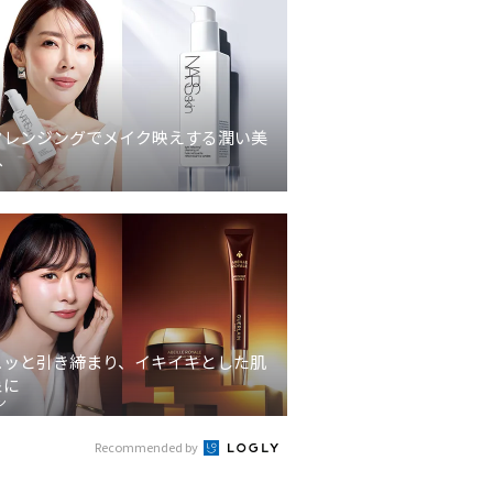
クレンジングでメイク映えする潤い美
へ
ュッと引き締まり、イキイキとした肌
象に
ン
Recommended by