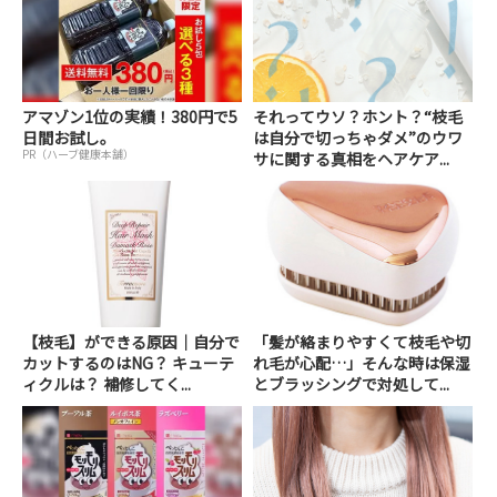
アマゾン1位の実績！380円で5
それってウソ？ホント？“枝毛
日間お試し。
は自分で切っちゃダメ”のウワ
PR（ハーブ健康本舗）
サに関する真相をヘアケア...
【枝毛】ができる原因│自分で
「髪が絡まりやすくて枝毛や切
カットするのはNG？ キューテ
れ毛が心配…」そんな時は保湿
ィクルは？ 補修してく...
とブラッシングで対処して...