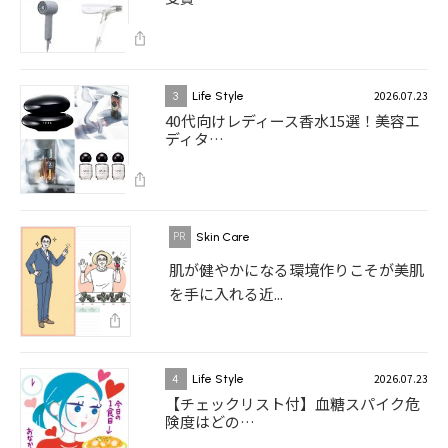
2026.07.23
3
Life Style
40代向けレディース香水15選！美容エ
ディタ…
Skin Care
肌が健やかになる環境作りこそが美肌
を手に入れる近...
2026.07.23
4
Life Style
【チェックリスト付】血糖スパイク危
険度はどの…