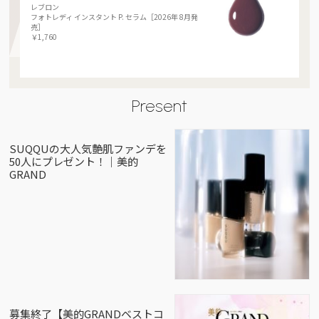
レブロン
フォトレディ インスタント P. セラム［2026年 8月発
売］
￥1,760
Present
SUQQUの大人気艶肌ファンデを
50人にプレゼント！｜美的
GRAND
募集終了【美的GRANDベストコ