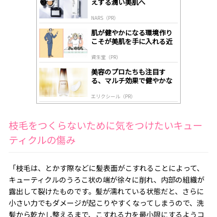
えする潤い美肌へ
ds
by
NARS（PR）
lo
gl
肌が健やかになる環境作り
y
こそが美肌を手に入れる近
道
資生堂（PR）
美容のプロたちも注目す
る、マルチ効果で健やかな
肌へ導く高機能美容液
エリクシール（PR）
枝毛をつくらないために気をつけたいキュー
ティクルの傷み
「枝毛は、とかす際などに髪表面がこすれることによって、
キューティクルのうろこ状の端が徐々に削れ、内部の組織が
露出して裂けたものです。髪が濡れている状態だと、さらに
小さい力でもダメージが起こりやすくなってしまうので、洗
髪から乾かし整えるまで、こすれる力を最小限にするようコ