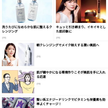
洗うたびになめらかな肌に整えるク
キュッと引き締まり、イキイキとし
レンジング
た肌印象に
(PR)
(PR)
朝クレンジングでメイク映えする潤い美肌へ
(PR)
肌が健やかになる環境作りこそが美肌を手に入れ
る近道
(PR)
整い系エナジードリンクでビタミンも栄養素も効
率よくチャージ！