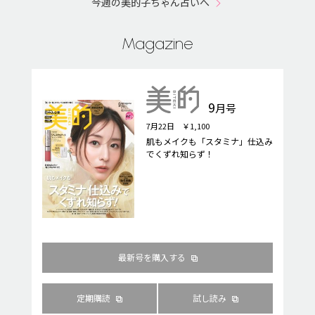
今週の美的子ちゃん占いへ
Magazine
9
月号
7月22日 ￥1,100
肌もメイクも「スタミナ」仕込み
でくずれ知らず！
最新号を購入する
定期購読
試し読み