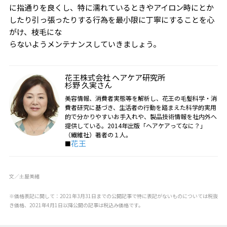
に指通りを良くし、特に濡れているときやアイロン時にとか
したり引っ張ったりする行為を最小限に丁寧にすることを心
がけ、枝毛にな
らないようメンテナンスしていきましょう。
花王株式会社 ヘアケア研究所
杉野 久実さん
美容情報、消費者実態等を解析し、花王の毛髪科学・消
費者研究に基づき、生活者の行動を踏まえた科学的実用
的で分かりやすいお手入れや、製品技術情報を社内外へ
提供している。2014年出版「ヘアケアってなに？」
（繊維社）著者の１人。
花王
■
文／土屋美緒
※価格表記に関して：2021年3月31日までの公開記事で特に表記がないものについては税抜
き価格、2021年4月1日以降公開の記事は税込み価格です。