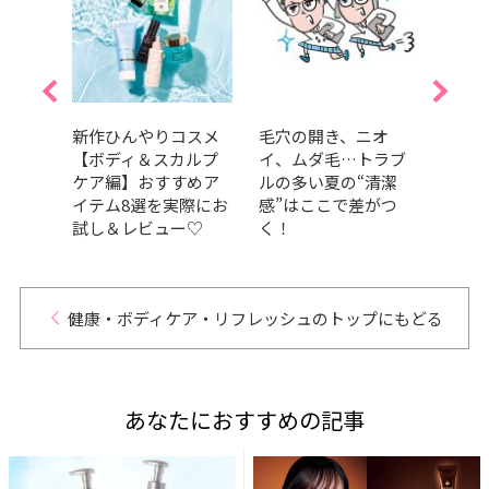
入浴剤
新作ひんやりコスメ
毛穴の開き、ニオ
【20
やクナ
【ボディ＆スカルプ
イ、ムダ毛…トラブ
電1
ス受
ケア編】おすすめア
ルの多い夏の“清潔
賞・
ドを
イテム8選を実際にお
感”はここで差がつ
アイ
試し＆レビュー♡
く！
健康・ボディケア・リフレッシュのトップにもどる
あなたにおすすめの記事