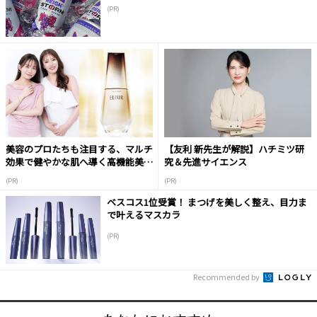
(PR)
美容のプロたちも注目する、マルチ
【友利 新先生が解説】ハチミツ研
効果で健やかな肌へ導く高機能美容
究＆先進サイエンス
液
(PR)
(PR)
ベスコス1位受賞！ まつげを美しく整え、目力ま
で叶えるマスカラ
(PR)
Recommended by