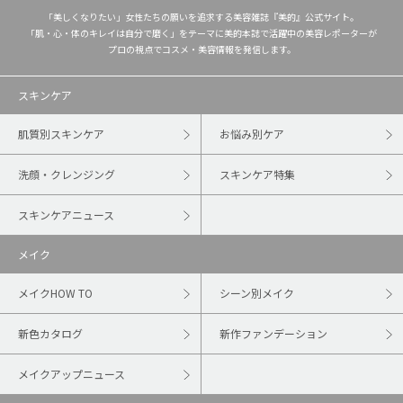
「美しくなりたい」女性たちの願いを追求する美容雑誌『美的』公式サイト。
「肌・心・体のキレイは自分で磨く」をテーマに美的本誌で活躍中の美容レポーターが
プロの視点でコスメ・美容情報を発信します。
スキンケア
肌質別スキンケア
お悩み別ケア
洗顔・クレンジング
スキンケア特集
スキンケアニュース
メイク
メイクHOW TO
シーン別メイク
新色カタログ
新作ファンデーション
メイクアップニュース