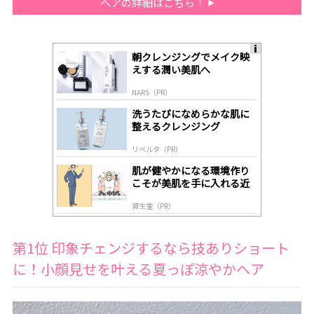
ヘアの詳細はこちら！
朝クレンジングでメイク映
A
えする潤い美肌へ
ds
by
NARS（PR）
lo
gl
洗うたびになめらかな肌に
y
整えるクレンジング
リベルタ（PR）
肌が健やかになる環境作り
こそが美肌を手に入れる近
道
資生堂（PR）
第1位 印象チェンジするなら技ありショート
に！小顔見せを叶える夏っぽ涼やかヘア