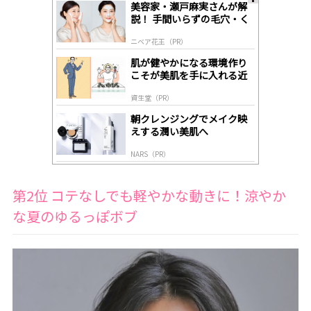
美容家・瀬戸麻実さんが解
A
説！ 手間いらずの毛穴・く
ds
すみケア
by
ニベア花王（PR）
lo
gl
肌が健やかになる環境作り
y
こそが美肌を手に入れる近
道
資生堂（PR）
朝クレンジングでメイク映
えする潤い美肌へ
NARS（PR）
第2位 コテなしでも軽やかな動きに！涼やか
な夏のゆるっぽボブ