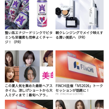
整い系エナジードリンクでビタ
朝クレンジングでメイク映えす
ミンも栄養素も効率よくチャー
る潤い美肌へ（PR）
ジ！（PR）
この夏人気を集めた最新ヘアス
FINCHI主催「IVS2026」トーク
タイル。涼しげショートから大
セッションが話題に！
PR（FINCHI on GOETHE）
人ミディまで｜最旬ヘアラ...