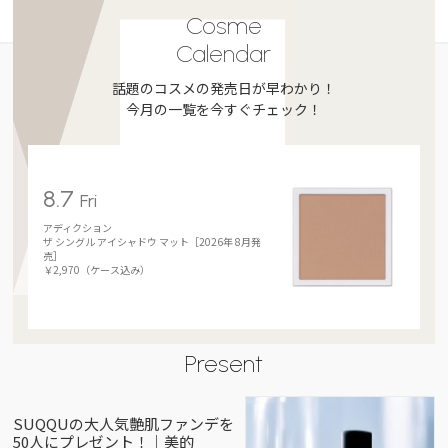
Cosme
Calendar
話題のコスメの発売日が早わかり！
今月の一覧を今すぐチェック！
8.7
Fri
アディクション
ザ シングル アイシャドウ マット［2026年 8月発
売］
￥2,970（ケース込み）
Present
SUQQUの大人気艶肌ファンデを
50人にプレゼント！｜美的