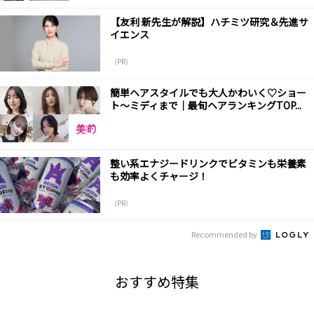
【友利 新先生が解説】ハチミツ研究＆先進サ
イエンス
（PR）
簡単ヘアスタイルでも大人かわいく♡ショー
ト～ミディまで｜最旬ヘアランキングTOP...
整い系エナジードリンクでビタミンも栄養素
も効率よくチャージ！
（PR）
Recommended by
おすすめ特集