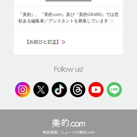
『美的』、『美的.com』及び『美的GRAND』では意
欲ある編集者／アシスタントを募集しています
【お詫びと訂正】
＞
Follow us!
美容情報／ニュースの美的.com