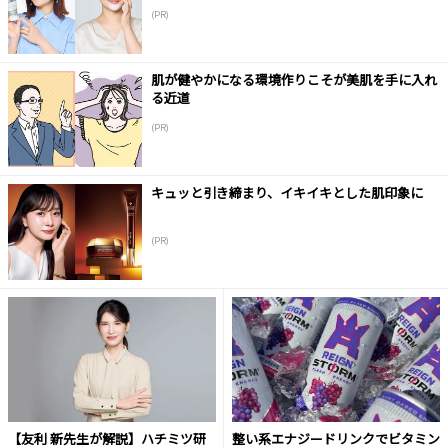
(PR)
肌が健やかになる環境作りこそが美肌を手に入れ
る近道
(PR)
キュッと引き締まり、イキイキとした肌印象に
(PR)
【友利 新先生が解説】ハチミツ研
整い系エナジードリンクでビタミン