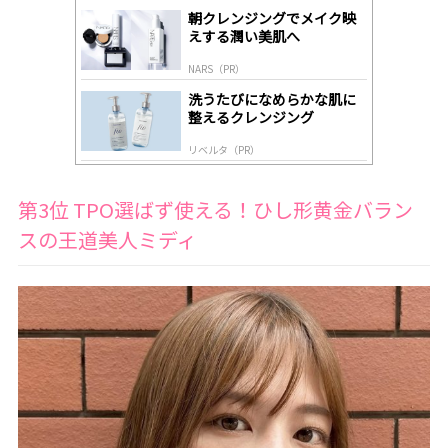
gl
朝クレンジングでメイク映
y
えする潤い美肌へ
NARS（PR）
洗うたびになめらかな肌に
整えるクレンジング
リベルタ（PR）
第3位 TPO選ばず使える！ひし形黄金バラン
スの王道美人ミディ