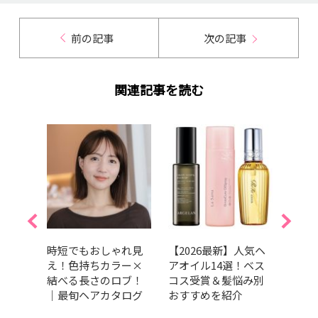
前の記事
次の記事
関連記事を読む
くせ
時短でもおしゃれ見
【2026最新】人気ヘ
【20
すす
え！色持ちカラー×
アオイル14選！ベス
ブの
13
結べる長さのロブ！
コス受賞＆髪悩み別
も垢
賞か
｜最旬ヘアカタログ
おすすめを紹介
を紹