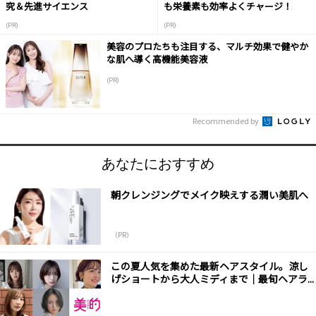
究＆先進サイエンス
も栄養素も効率よくチャージ！
(PR)
(PR)
美容のプロたちも注目する、マルチ効果で健やか
な肌へ導く高機能美容液
(PR)
Recommended by
あなたにおすすめ
朝クレンジングでメイク映えする潤い美肌へ
（PR）
この夏人気を集めた最新ヘアスタイル。涼し
げショートから大人ミディまで｜最旬ヘアラ...