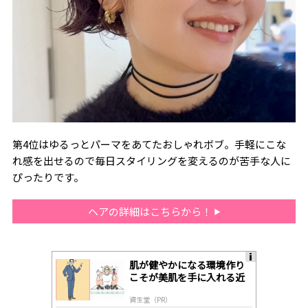
第4位はゆるっとパーマをあてたおしゃれボブ。手軽にこな
れ感を出せるので毎日スタイリングを変えるのが苦手な人に
ぴったりです。
ヘアの詳細はこちらから！
肌が健やかになる環境作り
A
こそが美肌を手に入れる近
ds
道
by
資生堂（PR）
lo