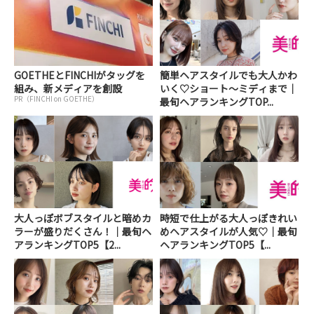
GOETHEとFINCHIがタッグを
簡単ヘアスタイルでも大人かわ
組み、新メディアを創設
いく♡ショート～ミディまで｜
PR（FINCHI on GOETHE）
最旬ヘアランキングTOP...
大人っぽボブスタイルと暗めカ
時短で仕上がる大人っぽきれい
ラーが盛りだくさん！｜最旬ヘ
めヘアスタイルが人気♡｜最旬
アランキングTOP5【2...
ヘアランキングTOP5【...