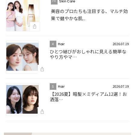
Skin Care
美容のプロたちも注目する、マルチ効
果で健やかな肌...
2026.07.19
4
Hair
ひとつ結びがおしゃれに見える簡単な
やり方やマ…
2026.07.19
5
Hair
【2026夏】暗髪×ミディアム12選！お
洒落…