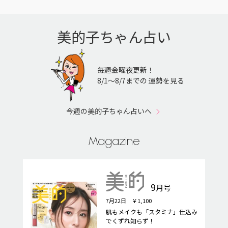
美的子ちゃん占い
毎週金曜夜更新！
8/1〜8/7までの 運勢を見る
今週の美的子ちゃん占いへ
Magazine
9
月号
7月22日 ￥1,100
肌もメイクも「スタミナ」仕込み
でくずれ知らず！