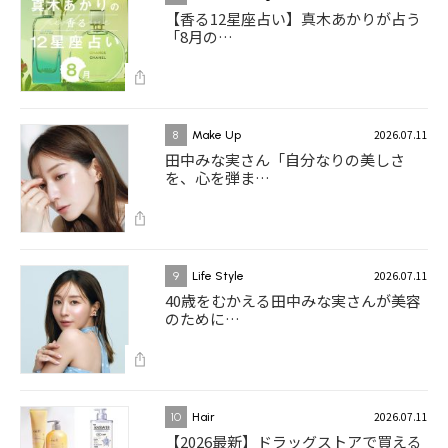
【香る12星座占い】真木あかりが占う
「8月の…
2026.07.11
8
Make Up
田中みな実さん「自分なりの美しさ
を、心を弾ま…
2026.07.11
9
Life Style
40歳をむかえる田中みな実さんが美容
のために…
2026.07.11
10
Hair
【2026最新】ドラッグストアで買える