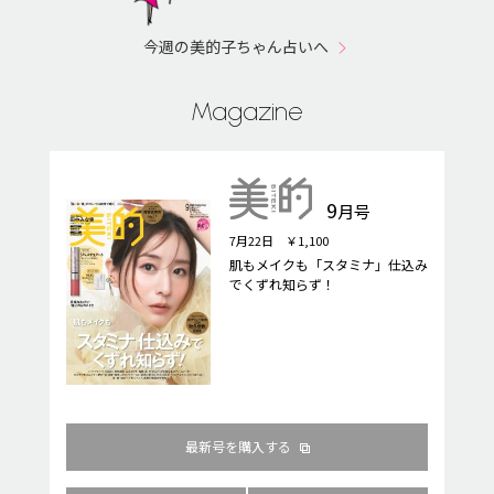
今週の美的子ちゃん占いへ
Magazine
9
月号
7月22日 ￥1,100
肌もメイクも「スタミナ」仕込み
でくずれ知らず！
最新号を購入する