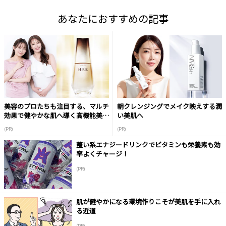
あなたにおすすめの記事
美容のプロたちも注目する、マルチ
朝クレンジングでメイク映えする潤
効果で健やかな肌へ導く高機能美容
い美肌へ
液
(PR)
(PR)
整い系エナジードリンクでビタミンも栄養素も効
率よくチャージ！
(PR)
肌が健やかになる環境作りこそが美肌を手に入れ
る近道
(PR)