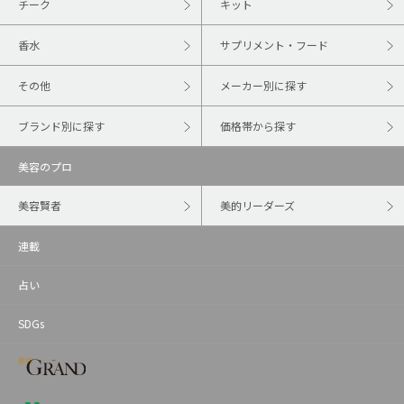
チーク
キット
香水
サプリメント・フード
その他
メーカー別に探す
ブランド別に探す
価格帯から探す
美容のプロ
美容賢者
美的リーダーズ
連載
占い
SDGs