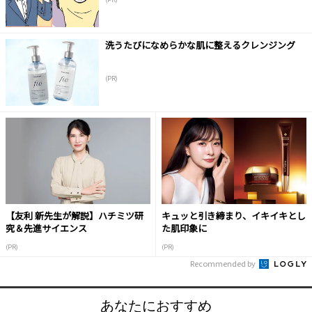
洗うたびになめらかな肌に整えるクレンジング
(PR)
【友利 新先生が解説】ハチミツ研
キュッと引き締まり、イキイキとし
究＆先進サイエンス
た肌印象に
(PR)
(PR)
Recommended by
あなたにおすすめ