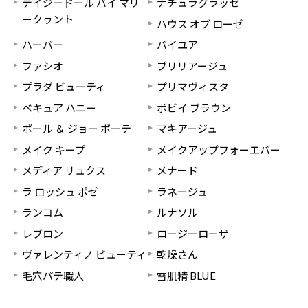
デイジードール バイ マリ
ナチュラグラッセ
ークヮント
ハウス オブ ローゼ
ハーバー
バイユア
ファシオ
ブリリアージュ
プラダ ビューティ
プリマヴィスタ
ベキュア ハニー
ボビイ ブラウン
ポール ＆ ジョー ボーテ
マキアージュ
メイク キープ
メイクアップフォーエバー
メディア リュクス
メナード
ラ ロッシュ ポゼ
ラネージュ
ランコム
ルナソル
レブロン
ロージーローザ
ヴァレンティノ ビューティ
乾燥さん
毛穴パテ職人
雪肌精 BLUE