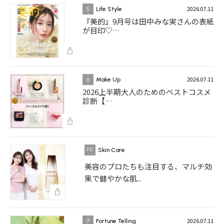
2026.07.11
5
Life Style
『美的』9月号は田中みな実さんの表紙
が目印♡…
2026.07.11
6
Make Up
2026上半期大人のためのベストコスメ
診断【…
Skin Care
美容のプロたちも注目する、マルチ効
果で健やかな肌...
2026.07.11
7
Fortune Telling