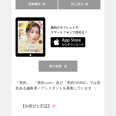
定期購読
試し読み
美的がタブレットや
スマートフォンで読める！
電子書籍
『美的』、『美的.com』及び『美的GRAND』では意
欲ある編集者／アシスタントを募集しています
【お詫びと訂正】
＞