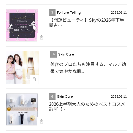
2026.07.11
3
Fortune Telling
【開運ビューティ】Skyの2026年下半
期占…
Skin Care
美容のプロたちも注目する、マルチ効
果で健やかな肌...
2026.07.11
4
Skin Care
2026上半期大人のためのベストコスメ
診断【…