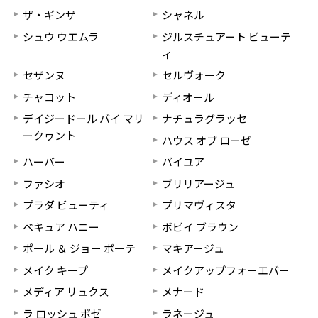
ザ・ギンザ
シャネル
シュウ ウエムラ
ジルスチュアート ビューテ
ィ
セザンヌ
セルヴォーク
チャコット
ディオール
デイジードール バイ マリ
ナチュラグラッセ
ークヮント
ハウス オブ ローゼ
ハーバー
バイユア
ファシオ
ブリリアージュ
プラダ ビューティ
プリマヴィスタ
ベキュア ハニー
ボビイ ブラウン
ポール ＆ ジョー ボーテ
マキアージュ
メイク キープ
メイクアップフォーエバー
メディア リュクス
メナード
ラ ロッシュ ポゼ
ラネージュ