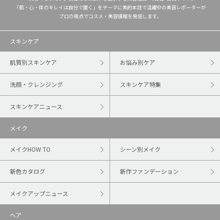
「肌・心・体のキレイは自分で磨く」をテーマに美的本誌で活躍中の美容レポーターが
プロの視点でコスメ・美容情報を発信します。
スキンケア
肌質別スキンケア
お悩み別ケア
洗顔・クレンジング
スキンケア特集
スキンケアニュース
メイク
メイクHOW TO
シーン別メイク
新色カタログ
新作ファンデーション
メイクアップニュース
ヘア