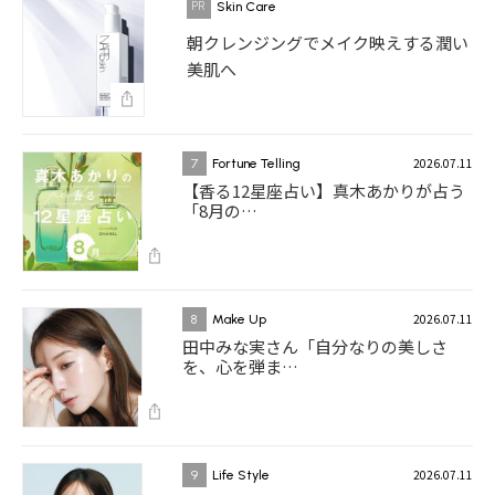
Skin Care
朝クレンジングでメイク映えする潤い
美肌へ
2026.07.11
7
Fortune Telling
【香る12星座占い】真木あかりが占う
「8月の…
2026.07.11
8
Make Up
田中みな実さん「自分なりの美しさ
を、心を弾ま…
2026.07.11
9
Life Style