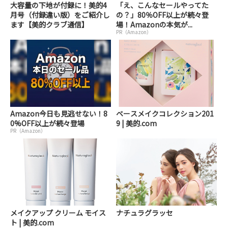
大容量の下地が付録に！美的4
「え、こんなセールやってた
月号（付録違い版）をご紹介し
の？」80％OFF以上が続々登
ます【美的クラブ通信】
場！Amazonの本気が...
PR（Amazon）
Amazon今日も見逃せない！8
ベースメイクコレクション201
0%OFF以上が続々登場
9 | 美的.com
PR（Amazon）
メイクアップ クリーム モイス
ナチュラグラッセ
ト | 美的.com