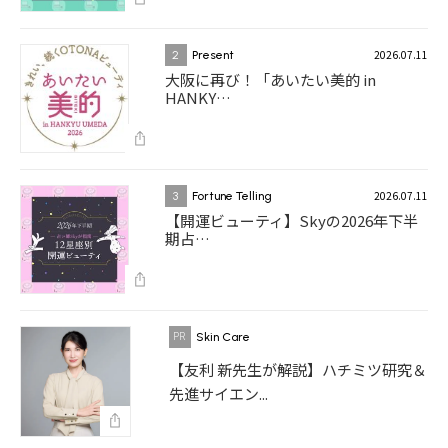
2026.07.11
2
Present
大阪に再び！「あいたい美的 in
HANKY…
2026.07.11
3
Fortune Telling
【開運ビューティ】Skyの2026年下半
期占…
Skin Care
【友利 新先生が解説】ハチミツ研究＆
先進サイエン...