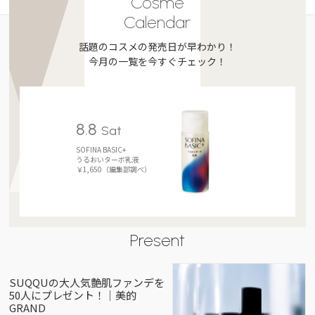
Cosme
Calendar
話題のコスメの発売日が早わかり！
今月の一覧を今すぐチェック！
8.8
Sat
SOFINA BASIC+
うるおいターボ乳液
￥1,650（編集部調べ）
Present
SUQQUの大人気艶肌ファンデを
50人にプレゼント！｜美的
GRAND