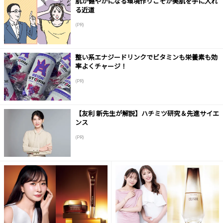
肌が健やかになる環境作りこそが美肌を手に入れ
る近道
(PR)
整い系エナジードリンクでビタミンも栄養素も効
率よくチャージ！
(PR)
【友利 新先生が解説】ハチミツ研究＆先進サイエ
ンス
(PR)