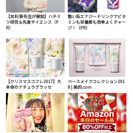
【友利 新先生が解説】ハチミ
整い系エナジードリンクでビタ
ツ研究＆先進サイエンス（P
ミンも栄養素も効率よくチャー
R）
ジ！（PR）
【クリスマスコフレ2017】大
ベースメイクコレクション201
本命のナチュラグラッセ
8 | 美的.com