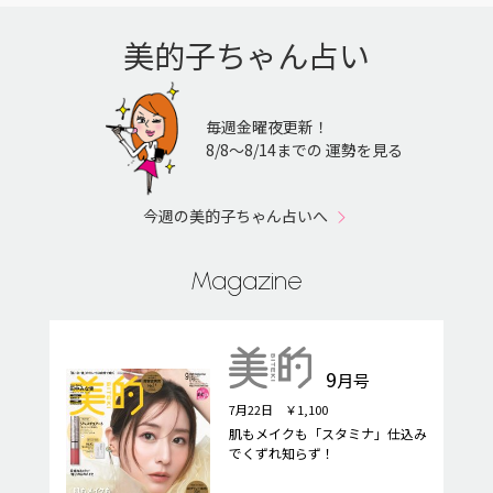
美的子ちゃん占い
毎週金曜夜更新！
8/8〜8/14までの 運勢を見る
今週の美的子ちゃん占いへ
Magazine
9
月号
7月22日 ￥1,100
肌もメイクも「スタミナ」仕込み
でくずれ知らず！