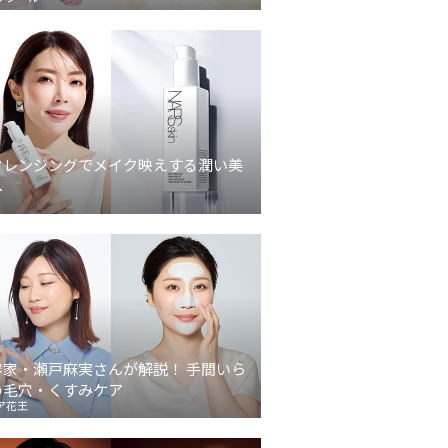
クレンジングでメイク映えする潤い美
へ
容家・瀬戸麻実さんが解説！ 手間いら
の毛穴・くすみケア
ア花王