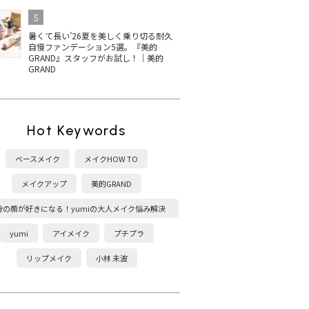
5
暑くて長い’26夏を美しく乗り切る耐久
自慢ファンデーション5選。『美的
GRAND』スタッフがお試し！｜美的
GRAND
Hot Keywords
ベースメイク
メイクHOW TO
メイクアップ
美的GRAND
分の顔が好きになる！yumiの大人メイク悩み解決
塾
yumi
アイメイク
プチプラ
リップメイク
小林 未波