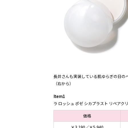
長井さんも実装している肌ゆらぎの日の
（右から）
Item1
ラ ロッシュ ポゼ シカプラスト リペアクリ
価格
￥3,190／￥5,940