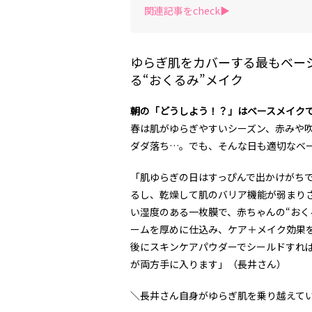
関連記事をcheck▶︎
ゆらぎ肌をカバーする最もベー
る“おくるみ”メイク
朝の「どうしよう！？」はベースメイク
春は肌がゆらぎやすいシーズン、赤みや
ダダ落ち…。でも、そんな日も適切なベー
「肌ゆらぎの日はすっぴんで出かけがち
るし、乾燥して肌のバリア機能が弱まり
い湿度のある一枚膜で、赤ちゃんの“おく
ームを厚めに仕込み、ケア＋メイク効果を
後にスキンケアパウダーでシールドすれ
が両方手に入ります」（長井さん）
＼長井さん自身がゆらぎ肌を乗り越えて