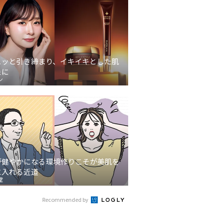
ュッと引き締まり、イキイキとした肌
象に
ン
が健やかになる環境作りこそが美肌を
に入れる近道
堂
Recommended by