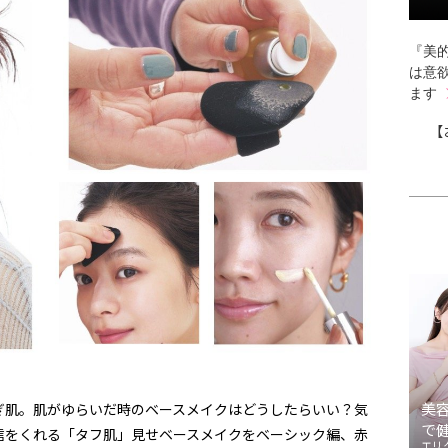
『美的
は意
ます
【
美
ぎ肌。肌がゆらいだ時のベースメイクはどうしたらいい？気
で
信をくれる「タフ肌」見せベースメイクをベーシック編、赤
エリ