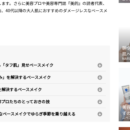
します。さらに美容プロや美容専門誌『美的』の読者代表、
、40代以降の大人肌におすすめのダメージレスなベースメ
朝
肌
NARS
れる「タフ肌」見せベースメイク
赤み」を解決するベースメイク
を解決するベースメイク
容プロたちのとっておきの技
美
ず
スなベースメイクでゆらぎ季節を乗り越える
ニベ