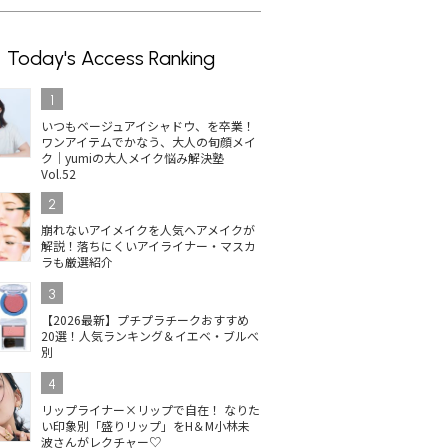
Today's Access Ranking
1
いつもベージュアイシャドウ、を卒業！
ワンアイテムでかなう、大人の旬顔メイ
ク｜yumiの大人メイク悩み解決塾
Vol.52
2
崩れないアイメイクを人気ヘアメイクが
解説！落ちにくいアイライナー・マスカ
ラも厳選紹介
3
【2026最新】プチプラチークおすすめ
20選！人気ランキング＆イエベ・ブルべ
別
4
リップライナー×リップで自在！ なりた
い印象別「盛りリップ」をH＆M小林未
波さんがレクチャー♡