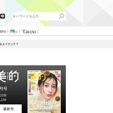
SDGs
せメイクって？
月号
22日
,100
最新号