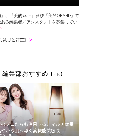
』、『美的.com』及び『美的GRAND』で
欲ある編集者／アシスタントを募集してい
お詫びと訂正】
＞
編集部おすすめ
【PR】
容のプロたちも注目する、マルチ効果
健やかな肌へ導く高機能美容液
クシール