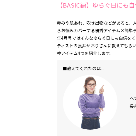
【BASIC編】ゆらぐ日に
赤みや肌あれ、吹き出物などがあると、
らお悩みカバーする優秀アイテム×簡単テ
年4月号ではそんなゆらぐ日にも自信を
ティストの長井かおりさんに教えてもら
神アイテム4つを紹介します。
■教えてくれたのは....
ヘ
長