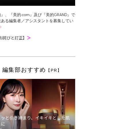
』、『美的.com』及び『美的GRAND』で
欲ある編集者／アシスタントを募集してい
お詫びと訂正】
＞
編集部おすすめ
【PR】
ュッと引き締まり、イキイキとした肌
象に
ン