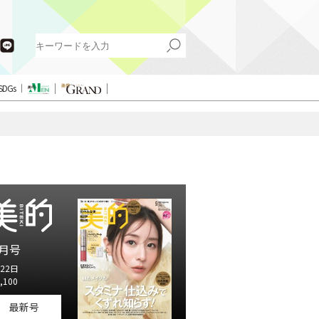
SDGs
月号
22日
,100
最新号