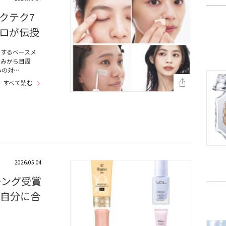
クテク7
ロが伝授
ーするベースメ
赤みから目周
みの対…
すべて読む
2026.05.04
キング受賞
！自分に合