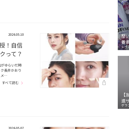
2026.05.10
整
養
授！自信
レイ
クって？
肌がゆらいだ時
イク長井かおり
スメ…
すべて読む
【
進
ゲラ
2026.05.07