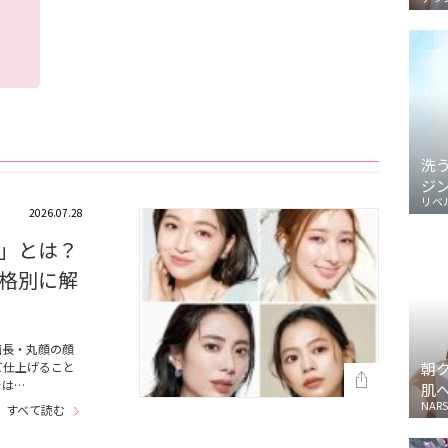
洗
ジ
リベ
2026.07.28
」とは？
格別に解
面長・丸顔の顔
て仕上げること
朝
では…
肌
NARS
すべて読む