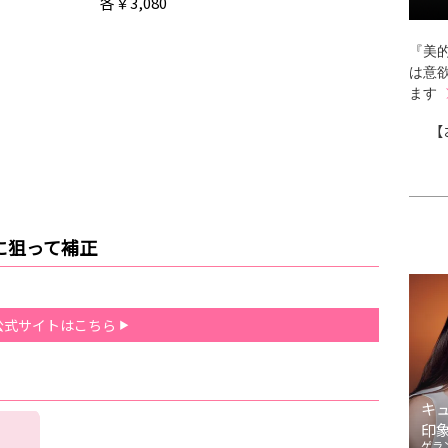
各￥3,080
『美的
は意
ます
【
に狙って補正
公式サイトはこちら
キ
印
ゲラ