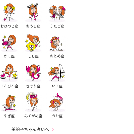
おひつじ座
おうし座
ふたご座
かに座
しし座
おとめ座
てんびん座
さそり座
いて座
やぎ座
みずがめ座
うお座
美的子ちゃん占いへ