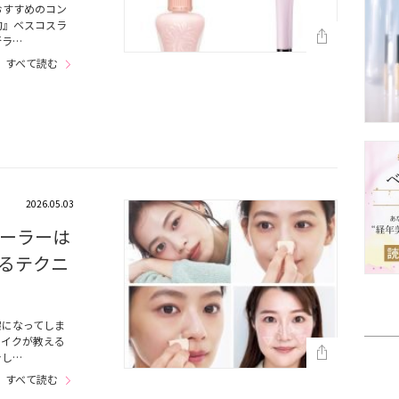
おすすめのコン
的』ベスコスラ
新ラ…
すべて読む
2026.05.03
ーラーは
るテクニ
擦になってしま
メイクが教える
介し…
すべて読む