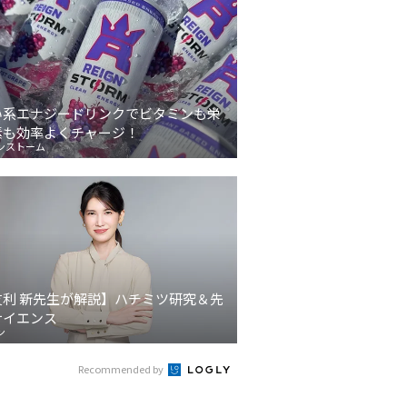
い系エナジードリンクでビタミンも栄
素も効率よくチャージ！
ンストーム
友利 新先生が解説】ハチミツ研究＆先
サイエンス
ン
Recommended by