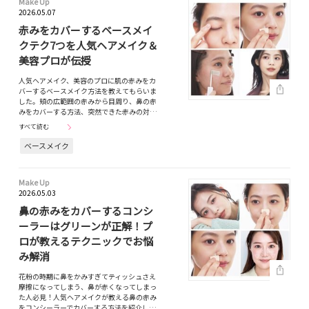
Make Up
2026.05.07
赤みをカバーするベースメイ
クテク7つを人気ヘアメイク＆
美容プロが伝授
人気ヘアメイク、美容のプロに肌の赤みをカ
バーするベースメイク方法を教えてもらいま
した。頬の広範囲の赤みから目周り、鼻の赤
みをカバーする方法、突然できた赤みの対…
すべて読む
ベースメイク
Make Up
2026.05.03
鼻の赤みをカバーするコンシ
ーラーはグリーンが正解！プ
ロが教えるテクニックでお悩
み解消
花粉の時期に鼻をかみすぎてティッシュさえ
摩擦になってしまう、鼻が赤くなってしまっ
た人必見！人気ヘアメイクが教える鼻の赤み
をコンシーラーでカバーする方法を紹介し…