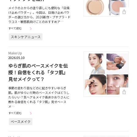
メイクの上からの塗り直しにも便利な「日焼
け止めパウダー」。今回は、日焼け止めパウ
ダーの選び方から、2026新作・プチプラ・ド
ラコス・敏感肌向けごとのおすすめア…
すべて読む
スキンケアニュース
Make Up
2026.05.10
ゆらぎ肌のベースメイクを伝
授！自信をくれる「タフ肌」
見せメイクって？
季節の変わり目などのに起きやすいゆらぎ
肌。肌がゆらいだ時のベースメイクはどうし
たらいい？気ヘア＆メイク長井かおりさんに
教わる自信をくれる「タフ肌」見せベース
メ…
すべて読む
ベースメイク