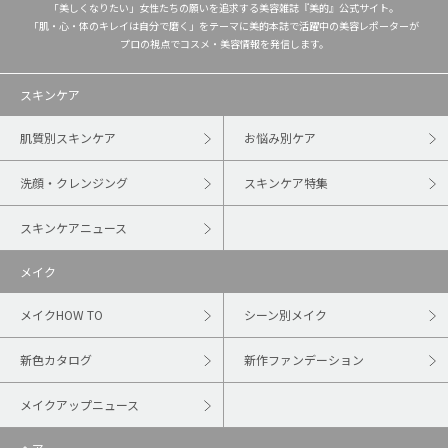
「美しくなりたい」女性たちの願いを追求する美容雑誌『美的』公式サイト。
「肌・心・体のキレイは自分で磨く」をテーマに美的本誌で活躍中の美容レポーターが
プロの視点でコスメ・美容情報を発信します。
スキンケア
肌質別スキンケア
お悩み別ケア
洗顔・クレンジング
スキンケア特集
スキンケアニュース
メイク
メイクHOW TO
シーン別メイク
新色カタログ
新作ファンデーション
メイクアップニュース