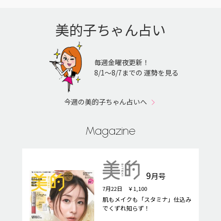
美的子ちゃん占い
毎週金曜夜更新！
8/1〜8/7までの 運勢を見る
今週の美的子ちゃん占いへ
Magazine
9
月号
7月22日 ￥1,100
肌もメイクも「スタミナ」仕込み
でくずれ知らず！