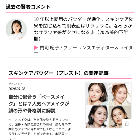
過去の賢者コメント
10 年以上愛用のパウダーが進化。スキンケア効
果を閉じ込めて肌表面はサラサラに。なめらか
なサラツヤ感がクセになる♪（2025美的下半
期）
門司 紀子 / フリーランスエディター＆ライタ
ー
スキンケアパウダー（プレスト）の関連記事
Make Up
2026.07.28
自分に似合う「ベースメイ
ク」とは？人気ヘアメイクが
顔の形や骨格別に解説
ベースメイクは、ただ肌を整えるだけでな
く、面長・丸顔の顔の形や骨格、顔たちや雰
囲気のタイプに合わせて仕上げることで、よ
り美しく見せることができます。本記事で
は…