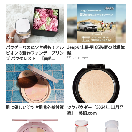
パウダーなのにツヤ感も！アル
Jeep史上最長! 85時間の試乗体
ビオンの新作ファンデ「プリン
験
PR（Jeep Japan）
プ パウダレスト」【美的...
肌に優しい♡ツヤ肌紫外線対策
ツヤパウダー［2024年 11月発
売］ | 美的.com