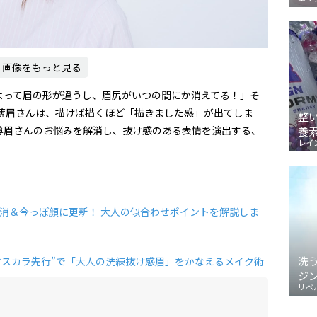
画像をもっと見る
よって眉の形が違うし、眉尻がいつの間にか消えてる！」そ
の薄眉さんは、描けば描くほど「描きました感」が出てしま
整
薄眉さんのお悩みを解消し、抜け感のある表情を演出する、
養
レイ
！
消＆今っぽ顔に更新！ 大人の似合わせポイントを解説しま
洗
マスカラ先行”で「大人の洗練抜け感眉」をかなえるメイク術
ジ
リベ