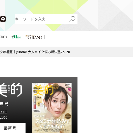
SDGs
意｜yumiの 大人メイク悩み解決塾Vol.28
月号
22日
,100
最新号