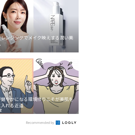
クレンジングでメイク映えする潤い美
へ
が健やかになる環境作りこそが美肌を
に入れる近道
堂
Recommended by