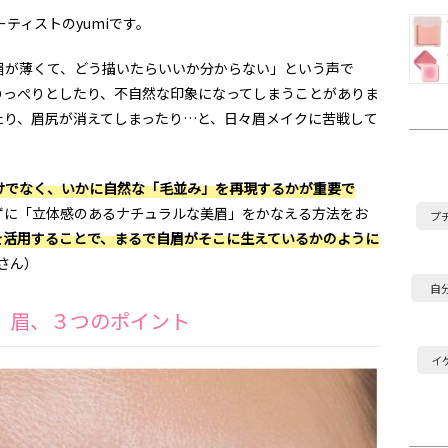
ティストのyumiです。
眉が薄くて、どう描いたらいいか分からない」という声で
のっぺりとしたり、不自然な印象になってしまうことがありま
たり、眉尻が消えてしまったり…と、日々眉メイクに苦戦して
けでなく、いかに自然な「毛並み」を再現するかが重要で
ずに「立体感のあるナチュラルな美眉」をかなえる方法をお
プ
を活用することで、まるで自眉がそこに生えているかのように
iさん）
自
ロ」眉、３つのポイント
イ