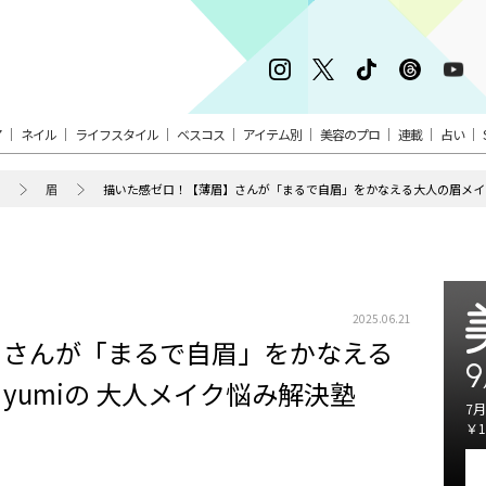
ア
ネイル
ライフスタイル
ベスコス
アイテム別
美容のプロ
連載
占い
眉
描いた感ゼロ！【薄眉】さんが「まるで自眉」をかなえる大人の眉メイクの極
2025.06.21
】さんが「まるで自眉」をかなえる
9
yumiの 大人メイク悩み解決塾
7月
￥1