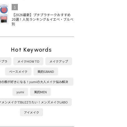
5
【2026最新】プチプラチークおすすめ
20選！人気ランキング＆イエベ・ブルべ
別
Hot Keywords
チプラ
メイクHOW TO
メイクアップ
ベースメイク
美的GRAND
分の顔が好きになる！yumiの大人メイク悩み解決
塾
yumi
美的MEN
ケメンメイクでBUZZりたい！メンズメイクLABO
アイメイク