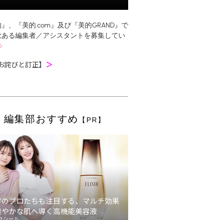
』、『美的.com』及び『美的GRAND』で
欲ある編集者／アシスタントを募集してい
お詫びと訂正】
＞
編集部おすすめ
【PR】
容のプロたちも注目する、マルチ効果
健やかな肌へ導く高機能美容液
クシール