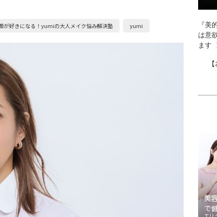
『美的
顔が好きになる！yumiの大人メイク悩み解決塾
yumi
は意
ます
【
美
で
エリ