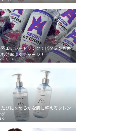
い系エナジードリンクでビタミンも栄
素も効率よくチャージ！
ンストーム
うたびになめらかな肌に整えるクレン
ング
ルタ