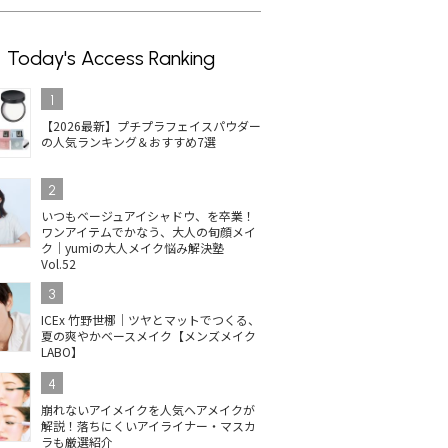
Today's Access Ranking
1
【2026最新】プチプラフェイスパウダー
の人気ランキング＆おすすめ7選
2
いつもベージュアイシャドウ、を卒業！
ワンアイテムでかなう、大人の旬顔メイ
ク｜yumiの大人メイク悩み解決塾
Vol.52
3
ICEx 竹野世梛｜ツヤとマットでつくる、
夏の爽やかベースメイク【メンズメイク
LABO】
4
崩れないアイメイクを人気ヘアメイクが
解説！落ちにくいアイライナー・マスカ
ラも厳選紹介