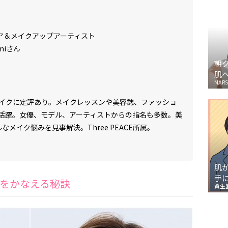
ア＆メイクアップアーティスト
miさん
朝
肌
NARS
イクに定評あり。メイクレッスンや美容誌、ファッショ
活躍。女優、モデル、アーティストからの指名も多数。美
ルなメイク悩みを見事解決。
Three PEACE
所属。
肌
手
をかなえる秘訣
資生