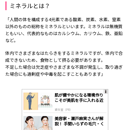
ミネラルとは？
「人間の体を構成する4元素である酸素、炭素、水素、窒素
以外のものの総称をミネラルといいます。ミネラルは無機質
ともいい、代表的なものはカルシウム、カリウム、鉄、亜鉛
など。
体内でさまざまなはたらきをするミネラルですが、体内で合
成できないため、食物として摂る必要があります。
不足した場合は欠乏症やさまざまな不調が発生し、取り過ぎ
た場合にも過剰症や中毒を起こすこともあります」
肌が健やかになる環境作り
A
こそが美肌を手に入れる近
ds
道
by
資生堂（PR）
lo
gl
美容家・瀬戸麻実さんが解
y
説！ 手間いらずの毛穴・く
すみケア