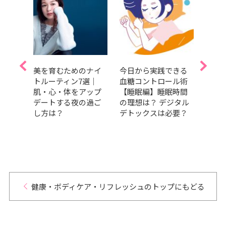
見直
美を育むためのナイ
今日から実践できる
中川
＆専
トルーティン7選｜
血糖コントロール術
レス
ア習
肌・心・体をアップ
【睡眠編】睡眠時間
中身
デートする夜の過ご
の理想は？ デジタル
アイ
し方は？
デトックスは必要？
ーチ
健康・ボディケア・リフレッシュのトップにもどる