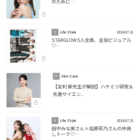
のために…
2026.07.21
3
Life Style
STARGLOW 5人全員、主役ビジュアル
♡…
Skin Care
【友利 新先生が解説】ハチミツ研究＆
先進サイエン...
2026.07.21
4
Life Style
田中みな実さん×指原莉乃さんの仲良
しトーク♡…