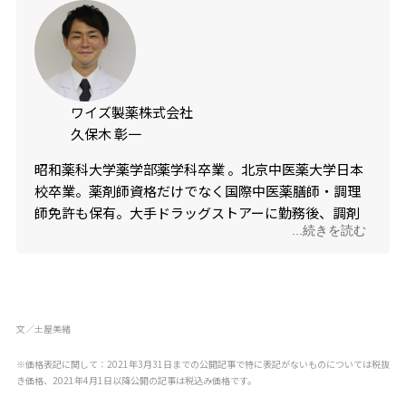
ワイズ製薬株式会社
久保木 彰一
昭和薬科大学薬学部薬学科卒業
。北京中医薬大学日本
校卒業。薬剤師資格だけでなく国際中医薬膳師・調理
師免許も保有。大手ドラッグストアーに勤務後、調剤
...続きを読む
薬局に勤務、神奈川県鎌倉市薬剤師会に所属し、在宅
医療を中心に地域包括ケアの一員として活躍。その
後、現職のワイズ製薬で化粧品及び健康食品の商品企
画開発に従事。お客様の痛い・苦しいを取り除くため
に日々奮闘中です。プライベートでは二児の父で、育
文／土屋美緒
メンを目指しています。
■
ワイズ製薬
※価格表記に関して：2021年3月31日までの公開記事で特に表記がないものについては税抜
き価格、2021年4月1日以降公開の記事は税込み価格です。