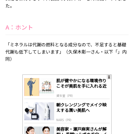
た。
A：ホント
「ミネラルは代謝の燃料となる成分なので、不足すると基礎
代謝も低下してしまいます」（
久保木彰一
さん・以下「」内
同）
肌が健やかになる環境作り
A
こそが美肌を手に入れる近
ds
道
by
資生堂（PR）
lo
gl
朝クレンジングでメイク映
y
えする潤い美肌へ
NARS（PR）
美容家・瀬戸麻実さんが解