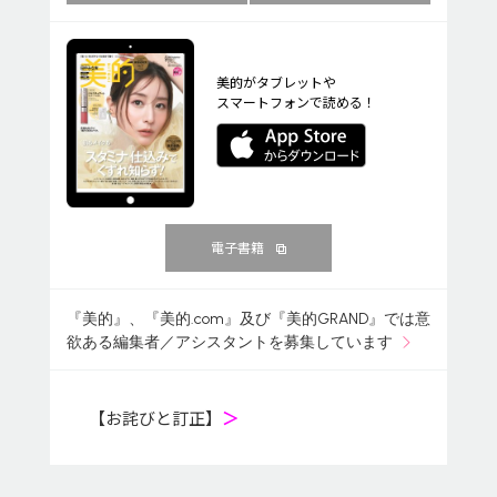
美的がタブレットや
スマートフォンで読める！
電子書籍
『美的』、『美的.com』及び『美的GRAND』では意
欲ある編集者／アシスタントを募集しています
【お詫びと訂正】
＞