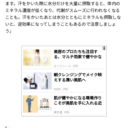
ます。汗をかいた際に水分だけを大量に摂取すると、体内の
ミネラル濃度が低くなり、代謝がスムーズに行われなくなる
ことも。汗をかいたあとは水分とともにミネラルも摂取しな
いと、逆効果になってしまうこともあるので注意しましょ
う」
美容のプロたちも注目す
A
る、マルチ効果で健やかな
ds
肌へ導く高機能美容液
by
エリクシール（PR）
lo
gl
朝クレンジングでメイク映
y
えする潤い美肌へ
NARS（PR）
肌が健やかになる環境作り
こそが美肌を手に入れる近
道
資生堂（PR）