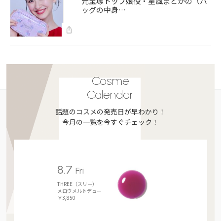
元宝塚トップ娘役・星風まどかの〈バ
ッグの中身…
Cosme
Calendar
話題のコスメの発売日が早わかり！
今月の一覧を今すぐチェック！
8.7
Fri
THREE（スリー）
メロウメルトデュー
￥3,850