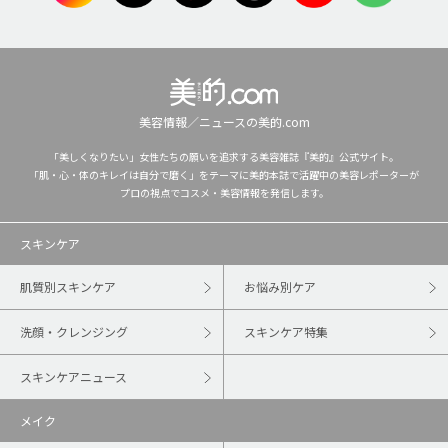
美容情報／ニュースの美的.com
「美しくなりたい」女性たちの願いを追求する美容雑誌『美的』公式サイト。
「肌・心・体のキレイは自分で磨く」をテーマに美的本誌で活躍中の美容レポーターが
プロの視点でコスメ・美容情報を発信します。
スキンケア
肌質別スキンケア
お悩み別ケア
洗顔・クレンジング
スキンケア特集
スキンケアニュース
メイク