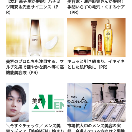
【友利 新先生が解説】ハチミ
美容家・瀬戸麻実さんが解説！
ツ研究＆先進サイエンス（P
手間いらずの毛穴・くすみケア
R）
（PR）
美容のプロたちも注目する、マ
キュッと引き締まり、イキイキ
ルチ効果で健やかな肌へ導く高
とした肌印象に（PR）
機能美容液（PR）
＼今すぐチェック／ メンズ美
市場拡大中のメンズ美容の実
容メディア「美的MEN」始まり
態、今進んでいる方向は？男性