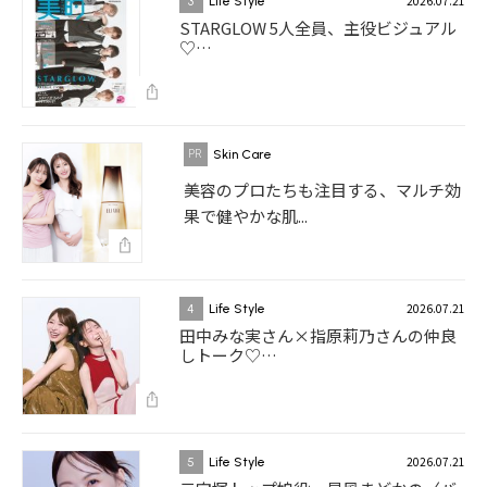
2026.07.21
3
Life Style
STARGLOW 5人全員、主役ビジュアル
♡…
Skin Care
美容のプロたちも注目する、マルチ効
果で健やかな肌...
2026.07.21
4
Life Style
田中みな実さん×指原莉乃さんの仲良
しトーク♡…
2026.07.21
5
Life Style